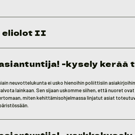
eliolot II
asiantuntija! -kysely kerää 
a
ain neuvottelukunta ei usko hienoihin poliittisiin asiakirjoihin
alvota lainkaan. Sen sijaan uskomme siihen, että nuoret ovat 
kertomaan, miten kehittämisohjelmassa linjatut asiat toteutu
äristössään.
asiantuntija! –verkkokysely 