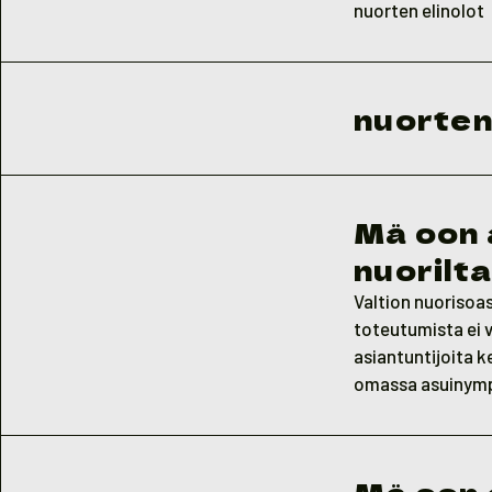
nuorten elinolot
nuorten 
Mä oon 
nuorilt
Valtion nuorisoasi
toteutumista ei v
asiantuntijoita 
omassa asuinymp
Mä oon 