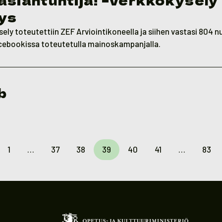
ys
ly toteutettiin ZEF Arviointikoneella ja siihen vastasi 804 n
cebookissa toteutetulla mainoskampanjalla.
b
1
…
37
38
39
40
41
…
83