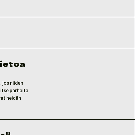
tietoa
, jos niiden
itse parhaita
vat heidän
oli