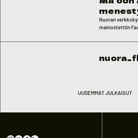
menest
Nuoran verkkokyse
mainostettiin Fa
nuora_f
Artikkelien
sivutus
UUDEMMAT JULKAISUT