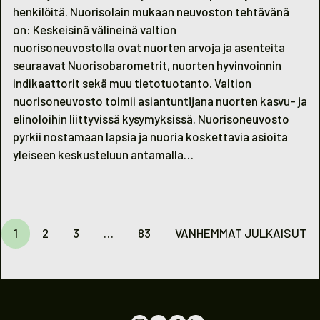
henkilöitä. Nuorisolain mukaan neuvoston tehtävänä
on: Keskeisinä välineinä valtion
nuorisoneuvostolla ovat nuorten arvoja ja asenteita
seuraavat Nuorisobarometrit, nuorten hyvinvoinnin
indikaattorit sekä muu tietotuotanto. Valtion
nuorisoneuvosto toimii asiantuntijana nuorten kasvu- ja
elinoloihin liittyvissä kysymyksissä. Nuorisoneuvosto
pyrkii nostamaan lapsia ja nuoria koskettavia asioita
yleiseen keskusteluun antamalla…
Sidnumrering
för
1
2
3
…
83
VANHEMMAT JULKAISUT
inlägg