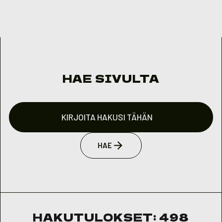
Skip to content
HAE SIVULTA
Etsi
hakusanalla:
HAE
HAKUTULOKSET:
498