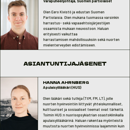
Varapuheenjohtaja, Suomen partiolaiset
varmistaa, että jokaisen nuoren ääni kuuluu.
Haluan, että jokaisen nuoren kokonaisvaltaiseen
Olen Eero Kivistö ja edustan Suomen
hyvinvointiin panostetaan taustasta
Partiolaisia. Olen mukana tuomassa varsinkin
riippumatta. Erityisesti nuorten
harrastus- sekä vapaaehtoisjärjestöjen
mielenterveyteen tulee panostaa enemmän ja
osaamista mukaan neuvostoon. Haluan
yhteiskunnan ylikuormittavia rakenteita on
erityisesti vaikuttaa
purettava.
harrastamisen mahdollisuuksiin sekä nuorten
mielenterveyden edistämiseen.
ASIANTUNTIJAJÄSENET
HANNA AHRNBERG
Apulaisylilääkäri (HUS)
Olen lääkäri sekä tutkija (TtM, FM, LT), jolle
nuorten hyvinvointiin liittyvät yhteiskunnalliset,
kulttuuriset ja sosiaaliset teemat ovat tärkeitä.
Toimin HUS:n nuorisopsykiatrian osastoklinikalla
apulaisylilääkärinä. Haluan rakentaa myönteistä
muutosta nuorten hyvinvoinnissa laajemmin kuin