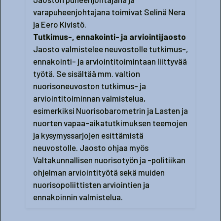
varapuheenjohtajana toimivat Selinä Nera
ja Eero Kivistö.
Tutkimus-, ennakointi- ja arviointijaosto
Jaosto valmistelee neuvostolle tutkimus-,
ennakointi- ja arviointitoimintaan liittyvää
työtä. Se sisältää mm. valtion
nuorisoneuvoston tutkimus- ja
arviointitoiminnan valmistelua,
esimerkiksi Nuorisobarometrin ja Lasten ja
nuorten vapaa-aikatutkimuksen teemojen
ja kysymyssarjojen esittämistä
neuvostolle. Jaosto ohjaa myös
Valtakunnallisen nuorisotyön ja -politiikan
ohjelman arviointityötä sekä muiden
nuorisopoliittisten arviointien ja
ennakoinnin valmistelua.