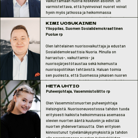
vaikuttamaan nuoria koskeviin asioihin. On
varmistettava, että hyvinvoivat nuoret voivat
hyvin myös jatkossa ja heikommassa
asemassa olevien asema ja vointi kohenevat.
KIMI UOSUKAINEN
Juuri tähän ns. isoon kuvaan valtionhallinnon
Ylioppilas, Suomen Sosialidemokraattinen
linjauksilla on merkittävä vaikutus ja siksi
Puolue rp
neuvoston rooli on erityisen tärkeä.
Olen lahtelainen nuorisovaikuttaja ja edustan
Sosialidemokraattisia Nuoria. Minulla on
harrastus-, vaikuttamis- ja
nuorisojärjestötaustaa sekä kokemusta
nuorisopolitiikan tehtävistä. Haluan toimia
sen puolesta, että Suomessa jokaisen nuoren
hyvinvoinnista, hyvästä kasvuympäristöstä ja
HETA UHTIO
osallisuudesta pidetään huolta. Erityisesti
Puheenjohtaja, Vasemmistoliitto rp
ylisukupolvisen huono-osaisuuden ja
yhteiskunnallisen eriarvoisuuden purkaminen
Olen Vasemmistonuorten puheenjohtaja
ovat ajankohtaisia teemoja neuvoston
Helsingistä. Nuorisoneuvostossa tahdon tuoda
toimikaudella.
erityisesti kaikista heikoimmassa asemassa
olevien nuorten ääntä kuuluviin ja edistää
nuorten yhdenvertaisuutta. Olen erityisen
kiinnostunut työelämäkysymyksistä ja tahdon
olla parantamassa nuorten työntekijöiden