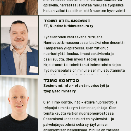
opiskella, harrastaa ja löytää mieluisa työpaikka.
Haluan vaikuttaa siihen, että nuorten hyvinvointi
paranee. Pidän tärkeänä lasten ja nuorten
TOMI KIILAKOSKI
liikkumista ja harrastusmahdollisuuksia.
FT, Nuorisotutkimusseura ry
Työskentelen vastaavana tutkijana
Nuorisotutkimusseurassa. Lisäksi olen dosentti
Tampereen yliopistossa. Olen tutkinut
nuorisotyötä, koulua, ilmastoaktivismia ja
osallisuutta. Olen myös tietokirjailijana
kirjoittanut tai toimittanut kolmetoista kirjaa.
Työ nuorisoalalla on minulle sen muistuttamista
yhteiskunnalle, että elleivät ihmiset ole
TIMO KONTIO
kiinnostuneita nuorista, he eivät välitä
Sosionomi, Into – etsivä nuorisotyö ja
yhteisestä tulevaisuudestamme.
työpajatoiminta ry
Olen Timo Kontio, Into – etsivä nuorisotyö ja
työpajatoiminta ry:n toiminnanjohtaja. Olen
toista kautta valtion nuorisoneuvostossa.
Osaamiseni koskee nuorten hyvinvointi- ja
palvelujärjestelmiä sekä syrjäytymisen
ehkäisemisen näkökulmaa. Minulle on tärkeää,