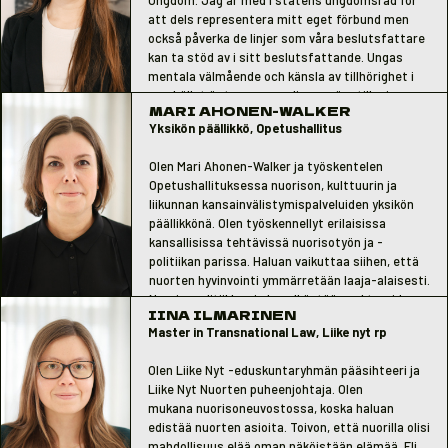
att dels representera mitt eget förbund men
också påverka de linjer som våra beslutsfattare
kan ta stöd av i sitt beslutsfattande. Ungas
mentala välmående och känsla av tillhörighet i
samhället är teman som ligger nära till mig.
MARI AHONEN-WALKER
Yksikön päällikkö, Opetushallitus
Olen Mari Ahonen-Walker ja työskentelen
Opetushallituksessa nuorison, kulttuurin ja
liikunnan kansainvälistymispalveluiden yksikön
päällikkönä. Olen työskennellyt erilaisissa
kansallisissa tehtävissä nuorisotyön ja -
politiikan parissa. Haluan vaikuttaa siihen, että
nuorten hyvinvointi ymmärretään laaja-alaisesti.
Nuorisopolitiikka ei ole pelkästään sektoreiden
IINA ILMARINEN
yhteistyötä nuorisoasioissa, vaan
Master in Transnational Law, Liike nyt rp
mitä suurimmassa määrin osa eri
hallinnonalojen ydintehtävien hoitoa.
Olen Liike Nyt -eduskuntaryhmän pääsihteeri ja
Liike Nyt Nuorten puheenjohtaja. Olen
mukana nuorisoneuvostossa, koska haluan
edistää nuorten asioita. Toivon, että nuorilla olisi
mahdollisuus elää oman näköistään elämää. Eli