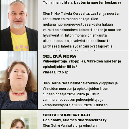
Toiminnanjohtaja, Lasten ja nuorten keskus ry
Olen Mikko Mäkelä Keravalta, Lasten ja nuorten
keskuksen toiminnanjohtaja. Olen
mukana nuorisoneuvostossa koska haluan
vaikuttaa kokonaisvaltaisesti lasten ja nuorten
hyvinvointiin. Intohimonani on ehkäistä
ulkopuolisuutta ja vahvistaa osallisuutta.
Erityisesti lähellä sydäntäni ovat lapset ja
nuoret, jotka ovat jäämässä kokonaan
SELINÄ NERA
ulkopuolelle. Haluan nuorisotyössä vahvistaa
Puheenjohtaja, Ylioppilas, Vihreiden nuorten ja
pitkäjänteistä työtä ja tavoitteena on aina
opiskelijoiden liitto/
lähteä liikkeelle lapsen ja nuoren edusta käsin.
Vihreä Liitto rp
Olen Selinä Nera hallintotieteiden ylioppilas ja
Vihreiden nuorten ja opiskelijoiden liiton
puheenjohtaja 2023-2024 ja Turun
vammaisneuvoston puheenjohtaja ja
varapuheenjohtaja 2022-2025. Edustan
nuorisoneuvostossa Vihreitä nuoria ja olen
SOHVI VANHATALO
mukana, koska haluan omalta osaltani
Sosionomi, Suomen Nuorisoseurat ry
varmistaa, että jokaisen nuoren ääni kuuluu.
Olen Sohvi Vanhatalo, ja edustan
Haluan, että jokaisen nuoren kokonaisvaltaiseen