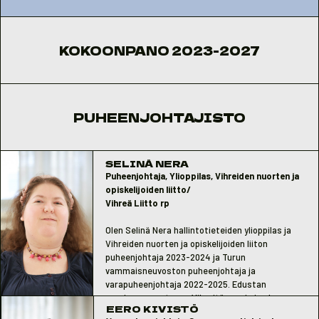
KOKOONPANO 2023-2027
PUHEENJOHTAJISTO
SELINÄ NERA
Puheenjohtaja, Ylioppilas, Vihreiden nuorten ja
opiskelijoiden liitto/
Vihreä Liitto rp
Olen Selinä Nera hallintotieteiden ylioppilas ja
Vihreiden nuorten ja opiskelijoiden liiton
puheenjohtaja 2023-2024 ja Turun
vammaisneuvoston puheenjohtaja ja
varapuheenjohtaja 2022-2025. Edustan
nuorisoneuvostossa Vihreitä nuoria ja olen
EERO KIVISTÖ
mukana, koska haluan omalta osaltani