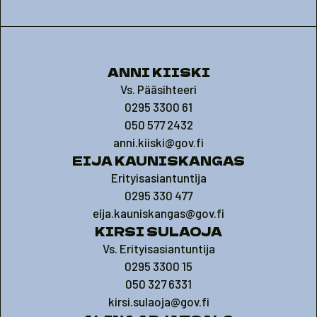
ANNI KIISKI
Vs. Pääsihteeri
0295 3300 61
050 577 2432
anni.kiiski@gov.fi
EIJA KAUNISKANGAS
Erityisasiantuntija
0295 330 477
eija.kauniskangas@gov.fi
KIRSI SULAOJA
Vs. Erityisasiantuntija
0295 3300 15
050 327 6331
kirsi.sulaoja@gov.fi