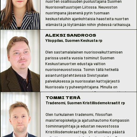
nuorten osallisuuden puolustajana Suomen
Nuorisovaltuustojen Liitossa. Neuvoston
nuorimpana jäsenenä pyrin tuomaan
keskusteluihin ajankohtaisia haasteita nuorten
elämästä ja löytämään niihin yhdessä ratkaisuja.
ALEKSI SANDROOS
Ylioppilas, Suomen Keskusta rp
Olen sastamalalainen nuorisovaikuttamisen
parissa useita vuosia toiminut Suomen
Keskustanuorten edustaja valtion
nuorisoneuvostossa. Toimin tällä hetkellä
asiantuntijatehtävissä Sivistysalan
palveluksessa ja nuorisoalan kattojärjestö
Nuorisoala ry puheenjohtajana. Minulla on
unelma, että jokainen nuori Suomessa voi hyvin
TOMMI TERÄ
ja tuntee olevansa tärkeä osa yhteiskuntaa,
Tradenomi, Suomen Kristillisdemokraatit rp
siksi toimin ilolla ja mielenkiinnolla valtion
nuorisoneuvoston toiminnassa.
Olen turkulainen tradenomi, filosofian
maisteriopiskelija ja ajatushautomo Kompassin
toiminnanjohtaja ja edustan neuvostossa
Kristillisdemokraatteja. On etuoikeus päästä