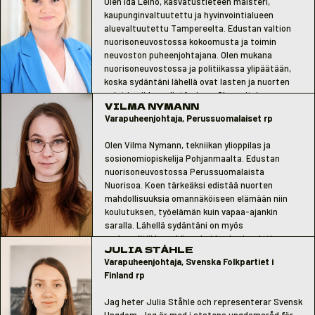
Olen Ida Leino, kasvatustieteen maisteri,
kaupunginvaltuutettu ja hyvinvointialueen
aluevaltuutettu Tampereelta. Edustan valtion
nuorisoneuvostossa kokoomusta ja toimin
neuvoston puheenjohtajana. Olen mukana
nuorisoneuvostossa ja politiikassa ylipäätään,
koska sydäntäni lähellä ovat lasten ja nuorten
asiat ja niiden edistäminen. Olen erityisen
VILMA NYMANN
kiinnostunut vaikuttamaan koulumaailmaan ja
Varapuheenjohtaja, Perussuomalaiset rp
moniammatilliseen yhteistyöhön, jota tehdään
eri palveluiden välillä.
Olen Vilma Nymann, tekniikan ylioppilas ja
sosionomiopiskelija Pohjanmaalta. Edustan
nuorisoneuvostossa Perussuomalaista
Nuorisoa. Koen tärkeäksi edistää nuorten
mahdollisuuksia omannäköiseen elämään niin
koulutuksen, työelämän kuin vapaa-ajankin
saralla. Lähellä sydäntäni on myös
perhepolitiikka sekä perheiden hyvinvointia
JULIA STÅHLE
edistävä käytännön työ, jota olen koulujen ohella
Varapuheenjohtaja, Svenska Folkpartiet i
tehnytkin perheohjaajana ja ammatillisena
Finland rp
tukihenkilönä.
Jag heter Julia Ståhle och representerar Svensk
Ungdom. Jag är med i statens ungdomsråd för