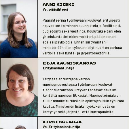
ANNI KIISKI
Vs. pääsihteeri
Pääsihteerinä työnkuvaani kuuluvat erityisesti
neuvoston toiminnan suunnittelu ja fasilitointi,
budjetointi sekä viestintä. Koulutukseltani olen
yhteiskuntatieteiden maisteri, pääaineenani
sosiaalipsykologia. Ennen siirtymistäni
ministeriöön olen työskennellyt nuorten parissa
valtiolla sekä kunta- ja järjestösektorilla.
EIJA KAUNISKANGAS
Erityisasiantuntija
Erityisasiantuntijana valtion
nuorisoneuvostossa työnkuvaani kuuluvat
tiedontuotantoon liittyvät tehtävät sekä kv-
kentältä nuorison EU-asiat. Nuorisotoimiala on
tullut minulle tutuksi niin opintojeni kuin työurani
kautta. Ministeriön lisäksi työkokemusta on
kertynyt sekä järjestö- että kuntapuolelta.
KIRSI SULAOJA
Vs. Erityisasiantuntija