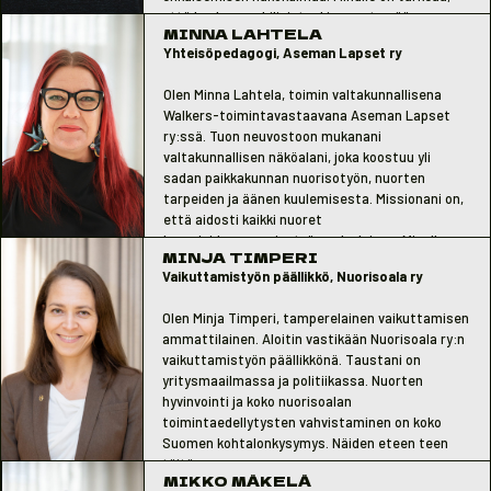
että kuulemme hiljaistenkin nuorten äänen.
MINNA LAHTELA
Yhteisöpedagogi, Aseman Lapset ry
Olen Minna Lahtela, toimin valtakunnallisena
Walkers-toimintavastaavana Aseman Lapset
ry:ssä. Tuon neuvostoon mukanani
valtakunnallisen näköalani, joka koostuu yli
sadan paikkakunnan nuorisotyön, nuorten
tarpeiden ja äänen kuulemisesta. Missionani on,
että aidosti kaikki nuoret
huomioidaan nuorisotyön palveluissa. Minulla on
MINJA TIMPERI
asiantuntemusta mm. vapaaehtoistyöstä,
Vaikuttamistyön päällikkö, Nuorisoala ry
erityisnuorisotyöstä ja moniammatillisesta
yhteistyöstä. Näiden asioiden edistämiseen
Olen Minja Timperi, tamperelainen vaikuttamisen
haluan vaikuttaa.
ammattilainen. Aloitin vastikään Nuorisoala ry:n
vaikuttamistyön päällikkönä. Taustani on
yritysmaailmassa ja politiikassa. Nuorten
hyvinvointi ja koko nuorisoalan
toimintaedellytysten vahvistaminen on koko
Suomen kohtalonkysymys. Näiden eteen teen
töitä.
MIKKO MÄKELÄ