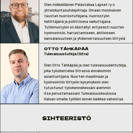
Olen mikkeliläinen Pelastakaa Lapset ry:n
yhteiskuntasuhdejohtaja. Omaan moninaisen
taustan nuorisotutkijana, nuorisotyön
kehittäjänä ja poliittisena vaikuttajana.
Tutkimustyöni on käsitellyt erityisesti nuorten
hyvinvointiin, harrastamiseen, aktiiviseen
kansalaisuuteen ja yhdenvertaisuuteen liittyviä
teemoja.
OTTO TÄHKÄPÄÄ
Haluaisin pystyä rakentamaan nuoria vähemmän
Tulevaisuustutkija (Sitra)
kuluttavaa yhteiskuntaa, ehkäistä sukupolvelta
toiselle periytyvää huono-osaisuutta ja torjua
Olen Otto Tähkäpää ja olen tulevaisuudentutkija,
kestävyyskriisejä.
joka työskentelee Sitrassa ennakoinnin
asiantuntijana. Nuorten maailmaan ja
hyvinvointiin liittyviin kysymyksiin olen
tutustunut työskennellessäni aiemmin
itse perustamassani Tulevaisuuskoulussa.
Haluan omalla työlläni ennen kaikkea vahvistaa
nuorten horjuvaa tulevaisuususkoa, joka on
inhimillisen hyvinvoinnin ja elämäntyytyväisyyden
keskeinen kivijalka.
SIHTEERISTÖ