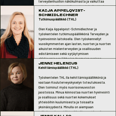
terveydenhuollon näkökulmasta ja vaikuttaa
erityisesti siihen, että nuorten toimijuutta ja
KAIJA APPELQVIST-
mielen hyvinvointia vahvistettaisiin eri keinoin,
SCHMIDLECHNER
riippumatta heidän lähtökohdistaan.
Tutkimuspäällikkö (THL)
Olen Kaija Appelqvist-Schmidlechner ja
työskentelen tutkimuspäällikkönä Terveyden ja
hyvinvoinnin laitoksella. Olen työskennellyt
vuosikymmenten ajan lasten, nuorten ja nuorten
aikuisten mielenterveyden ja osallisuuden
edistämiseen sekä syrjäytymisen
ehkäisemiseen liittyvien teemojen parissa.
JENNI HELENIUS
Toimiva ja turvallinen arki, mielen hyvinvoinnin ja
Kehittämispäällikkö (THL)
osallisuuden vahvistaminen sekä fyysisen
aktiivisuuden ja liikunnan harrastamisen
Työskentelen THL:lla kehittämispäällikkönä ja
edistäminen ovat minulle tärkeitä teemoja.
vastaan Kouluterveyskyselyn toteutuksesta.
Olen toiminut myös nuorisoneuvoston
jaostoissa. Minua kiinnostaa nuorten hyvinvointi
ja osallisuus sekä nuorten kokemukset
yhteisöihin kuulumisesta ja toisaalta
yksinäisyydestä. Minulla on aiempaan
työkokemukseeni liittyvää näkemystä myös
JENNI KALLIO