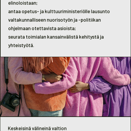
elinoloistaan;
antaa opetus- ja kulttuuriministeriölle lausunto
valtakunnalliseen nuorisotyön ja -politiikan
ohjelmaan otettavista asioista;
seurata toimialan kansainvälistä kehitystä ja
yhteistyötä.
Keskeisinä välineinä valtion