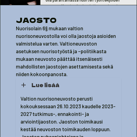
asemaa. Nuorten hyvinvointi on ensiarvoisen
tärkeää koko yhteiskuntamme tulevaisuuden
JAOSTO
kannalta.
Nuorisolain 6§ mukaan valtion
nuorisoneuvostolla voi olla jaostoja asioiden
valmistelua varten. Valtioneuvoston
asetuksen nuorisotyöstä ja –politiikasta
mukaan neuvosto päättää itsenäisesti
mahdollisten jaostojen asettamisesta sekä
niiden kokoonpanosta.
Lue lisää
Valtion nuorisoneuvosto perusti
kokouksessaan 26.10.2023 kaudelle 2023-
2027 tutkimus-, ennakointi- ja
arviointijaoston. Jaoston toimikausi
kestää neuvoston toimikauden loppuun.
Jaoston puheenjohtajana ja