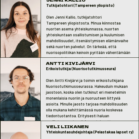
osallisuudesta, nuorisoalan työstä ja
Tutkijatohtori (Tampereen yliopisto)
arviointitoiminnasta. Olen
kasvatustieteen tohtori ja sosionomi AMK,
Olen Jenni Kallio, tutkijatohtori
opettajan pedagogisilla opinnoilla.
Tampereen yliopistosta. Minua kiinnostaa
nuorten asema yhteiskunnassa, nuorten
yhteiskuntaan osallistumisen ja kuulumisen
mahdollisuudet, itsenäistymisen elämänvaihe
sekä nuorten palvelut. On tärkeää, että
nuorisopolitiikan keinoin pyritään vähentämään
nuorten kokemaa eriarvoisuutta, ja saadaan
ANTTI KIVIJÄRVI
aikaan yhteiskunnallisia muutoksia, jotka aidosti
Erikoistutkija (Nuorisotutkimusseura)
voivat parantaa nuorten arkea ja vahvistaa
heidän osallisuuttaan yhteiskunnassa.
Olen Antti Kivijärvi ja toimin erikoistutkijana
Nuorisotutkimusseurassa. Hakeuduin mukaan
jaostoon, koska olen tutkinut eri menetelmin
monenlaisia nuoriin ja nuoruuteen liittyviä
asioita. Minulle jaosto tarjoaa mahdollisuuden
olla mukana kehittämässä nuoria koskevaa
tiedontuotantoa. Erityisesti haluan
osallistua nuorten yhdenvertaisuutta
VELI LIIKANEN
edistävään työhön.
Yhteiskuntasuhdejohtaja (Pelastakaa lapset ry)