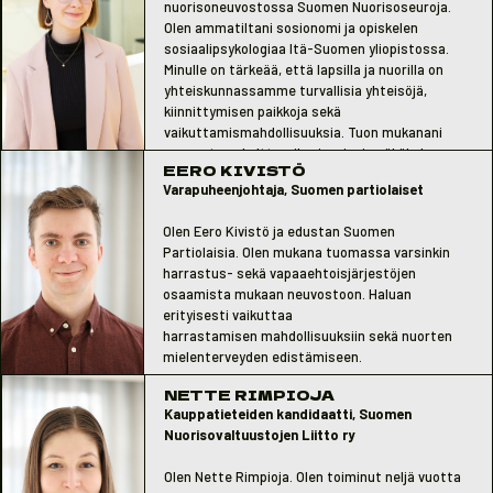
nuorisoneuvostossa Suomen Nuorisoseuroja.
hyvinvointiin panostetaan taustasta
Olen ammatiltani sosionomi ja opiskelen
riippumatta. Erityisesti nuorten
sosiaalipsykologiaa Itä-Suomen yliopistossa.
mielenterveyteen tulee panostaa enemmän ja
Minulle on tärkeää, että lapsilla ja nuorilla on
yhteiskunnan ylikuormittavia rakenteita on
yhteiskunnassamme turvallisia yhteisöjä,
purettava.
kiinnittymisen paikkoja sekä
vaikuttamismahdollisuuksia. Tuon mukanani
neuvostoon kulttuurihyvinvoinnin näkökulman
EERO KIVISTÖ
sekä osallisuuden ja yhteisöllisyyden
Varapuheenjohtaja, Suomen partiolaiset
merkityksen hyvinvoinnille.
Olen Eero Kivistö ja edustan Suomen
Partiolaisia. Olen mukana tuomassa varsinkin
harrastus- sekä vapaaehtoisjärjestöjen
osaamista mukaan neuvostoon. Haluan
erityisesti vaikuttaa
harrastamisen mahdollisuuksiin sekä nuorten
mielenterveyden edistämiseen.
NETTE RIMPIOJA
Kauppatieteiden kandidaatti, Suomen
Nuorisovaltuustojen Liitto ry
Olen Nette Rimpioja. Olen toiminut neljä vuotta