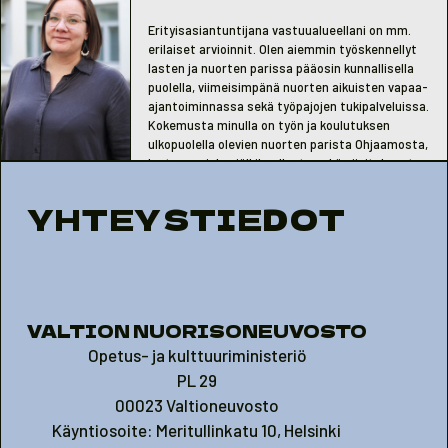
Erityisasiantuntijana vastuualueellani on mm.
erilaiset arvioinnit. Olen aiemmin työskennellyt
lasten ja nuorten parissa pääosin kunnallisella
puolella, viimeisimpänä nuorten aikuisten vapaa-
ajantoiminnassa
sekä työpajojen tukipalveluissa
.
Kokemusta minulla on työn ja koulutuksen
ulkopuolella olevien nuorten parista Ohjaamosta,
lastensuojelun jälkihuollosta sekä sijoituksesta
ja nuorisotyön järjestökentältä.
YHTEYSTIEDOT
VALTION NUORISONEUVOSTO
Opetus- ja kulttuuriministeriö
PL 29
00023 Valtioneuvosto
Käyntiosoite: Meritullinkatu 10, Helsinki