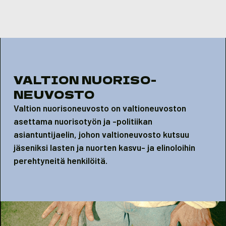
Skip to content
VALTION NUORISO-
NEUVOSTO
Valtion nuorisoneuvosto on valtioneuvoston
asettama nuorisotyön ja -politiikan
asiantuntijaelin, johon valtioneuvosto kutsuu
jäseniksi lasten ja nuorten kasvu- ja elinoloihin
perehtyneitä henkilöitä.