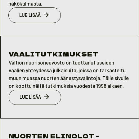
näkökulmasta.
LUE LISÄÄ
VAALITUTKIMUKSET
Valtion nuorisoneuvosto on tuottanut useiden
vaalien yhteydessä julkaisuita, joissa on tarkasteltu
muun muassa nuorten äänestysvalintoja. Tälle sivulle
on koottu näitä tutkimuksia vuodesta 1996 alkaen.
LUE LISÄÄ
NUORTEN ELINOLOT -