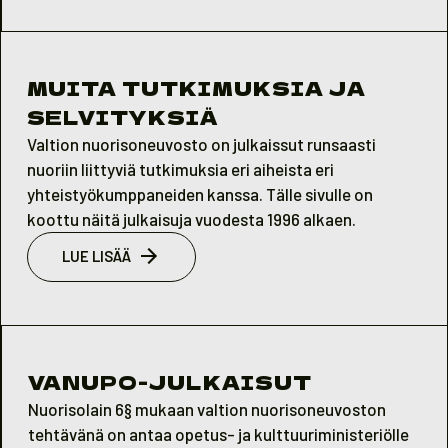
MUITA TUTKIMUKSIA JA
SELVITYKSIÄ
Valtion nuorisoneuvosto on julkaissut runsaasti
nuoriin liittyviä tutkimuksia eri aiheista eri
yhteistyökumppaneiden kanssa. Tälle sivulle on
koottu näitä julkaisuja vuodesta 1996 alkaen.
LUE LISÄÄ
VANUPO-JULKAISUT
Nuorisolain 6§ mukaan valtion nuorisoneuvoston
tehtävänä on antaa opetus- ja kulttuuriministeriölle