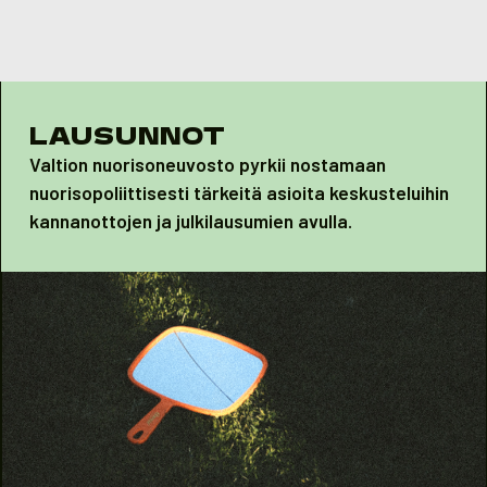
Skip to content
LAUSUNNOT
Valtion nuorisoneuvosto pyrkii nostamaan
nuorisopoliittisesti tärkeitä asioita keskusteluihin
kannanottojen ja julkilausumien avulla.