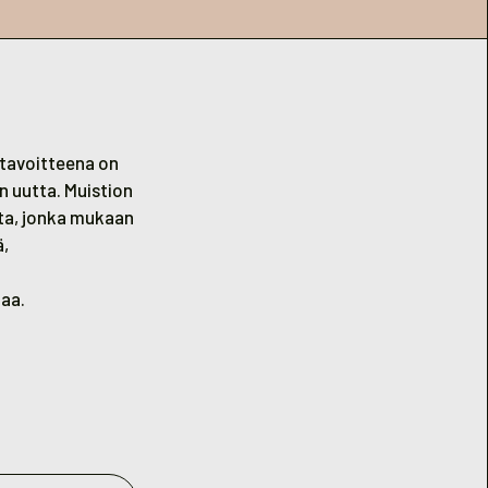
tavoitteena on
n uutta. Muistion
ta, jonka mukaan
ä,
aa.