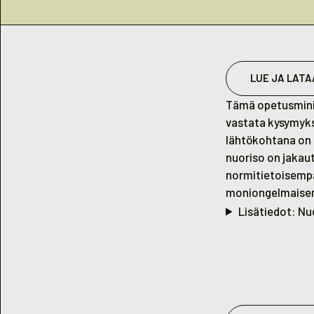
LUE JA LATA
Tämä opetusminis
vastata kysymyks
lähtökohtana on 
nuoriso on jakau
normitietoisempa
moniongelmaisemp
Lisätiedot: Nu