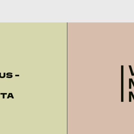
US –
STA