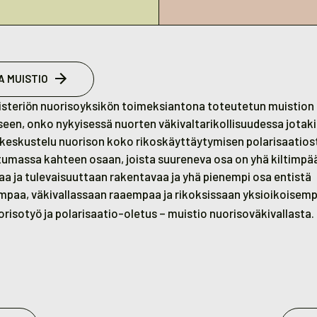
A MUISTIO
teriön nuorisoyksikön toimeksiantona toteutetun muistion 
een, onko nykyisessä nuorten väkivaltarikollisuudessa jotaki
keskustelu nuorison koko rikoskäyttäytymisen polarisaatios
tumassa kahteen osaan, joista suureneva osa on yhä kiltimpä
a ja tulevaisuuttaan rakentavaa ja yhä pienempi osa entistä
aa, väkivallassaan raaempaa ja rikoksissaan yksioikoisemp
orisotyö ja polarisaatio-oletus – muistio nuorisoväkivallasta.