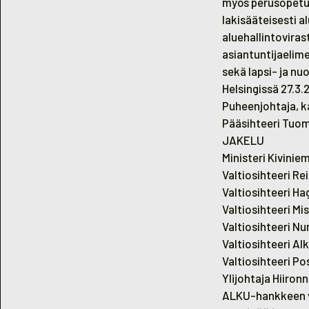
myös perusopetuk
lakisääteisesti al
aluehallintoviras
asiantuntijaelim
sekä lapsi- ja nu
Helsingissä 27.3
Puheenjohtaja, k
Pääsihteeri Tuom
JAKELU
Ministeri Kiviniem
Valtiosihteeri Re
Valtiosihteeri H
Valtiosihteeri M
Valtiosihteeri N
Valtiosihteeri Al
Valtiosihteeri Po
Ylijohtaja Hiiron
ALKU-hankkeen v