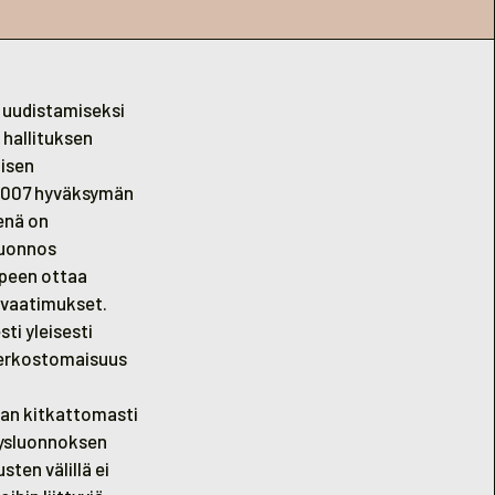
n uudistamiseksi
 hallituksen
tisen
2.2007 hyväksymän
enä on
sluonnos
rpeen ottaa
vaatimukset.
ti yleisesti
 verkostomaisuus
man kitkattomasti
itysluonnoksen
ten välillä ei