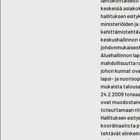
lähtökohtaisesti k
keskeisiä asiako
hallituksen esity
ministeriöiden j
kehittämistehtävi
keskushallinnon v
johdonmukaisesti
Aluehallinnon lap
mahdollisuutta ra
johon kunnat ovat
lapsi- ja nuoriso
mukaista talousar
24.2.2009 toteaa,
ovat muodostanee
toteuttamaan rii
Hallituksen esity
koordinaatiota p
tehtävät elinkein