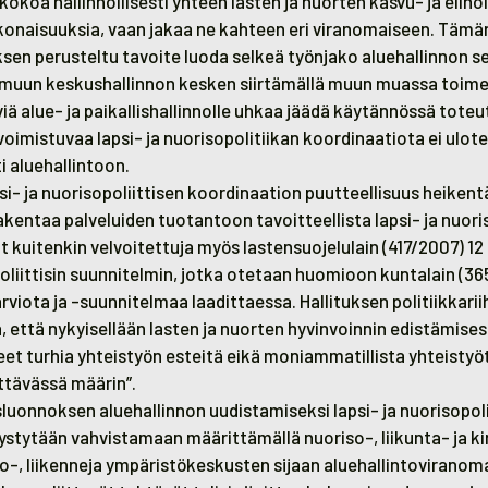
okoa hallinnollisesti yhteen lasten ja nuorten kasvu- ja elinolo
konaisuuksia, vaan jakaa ne kahteen eri viranomaiseen. Tämä
ksen perusteltu tavoite luoda selkeä työnjako aluehallinnon s
a muun keskushallinnon kesken siirtämällä muun muassa toim
ä alue- ja paikallishallinnolle uhkaa jäädä käytännössä toteu
oimistuvaa lapsi- ja nuorisopolitiikan koordinaatiota ei ulot
 aluehallintoon.
si- ja nuorisopoliittisen koordinaation puutteellisuus heikent
kentaa palveluiden tuotantoon tavoitteellista lapsi- ja nuori
 kuitenkin velvoitettuja myös lastensuojelulain (417/2007) 12
poliittisin suunnitelmin, jotka otetaan huomioon kuntalain (36
viota ja -suunnitelmaa laadittaessa. Hallituksen politiikkar
 että nykyisellään lasten ja nuorten hyvinvoinnin edistämises
t turhia yhteistyön esteitä eikä moniammatillista yhteistyöt
ttävässä määrin”.
sluonnoksen aluehallinnon uudistamiseksi lapsi- ja nuorisopol
ystytään vahvistamaan määrittämällä nuoriso-, liikunta- ja k
o-, liikenneja ympäristökeskusten sijaan aluehallintoviranom