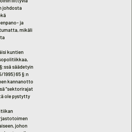
ihin liittyviä
n johdosta
ekä
eenpano- ja
tumatta, mikäli
eta
äisi kuntien
sopolitiikkaa,
 §:ssä säädetyin
5/1995) 65 §:n
iihen kannanotto
sä ”sektorirajat
ä ole pystytty
itiikan
irjastotoimen
aiseen, johon