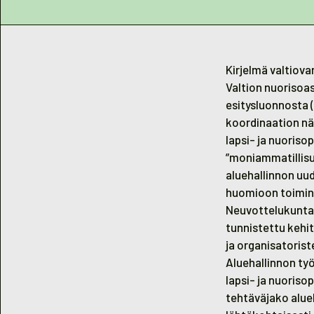
Kirjelmä valtiova
Valtion nuorisoas
esitysluonnosta (
koordinaation nä
lapsi- ja nuoris
”moniammatillisuu
aluehallinnon uu
huomioon toimin
Neuvottelukunta y
tunnistettu kehi
ja organisatoris
Aluehallinnon ty
lapsi- ja nuoriso
tehtäväjako alueh