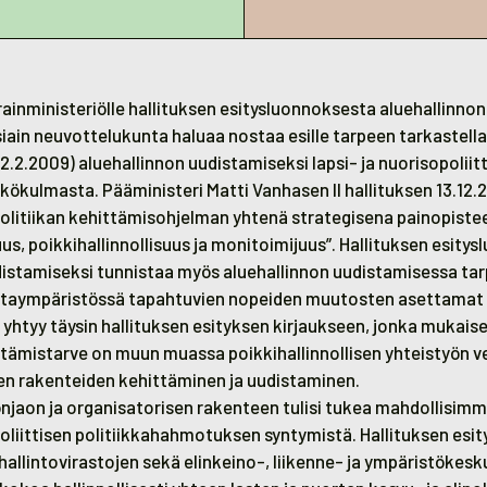
rainministeriölle hallituksen esitysluonnoksesta aluehallinno
iain neuvottelukunta haluaa nostaa esille tarpeen tarkastella
2.2.2009) aluehallinnon uudistamiseksi lapsi- ja nuorisopoliit
kökulmasta. Pääministeri Matti Vanhasen II hallituksen 13.1
opolitiikan kehittämisohjelman yhtenä strategisena painopiste
s, poikkihallinnollisuus ja monitoimijuus”. Hallituksen esity
distamiseksi tunnistaa myös aluehallinnon uudistamisessa ta
taympäristössä tapahtuvien nopeiden muutosten asettamat 
htyy täysin hallituksen esityksen kirjaukseen, jonka mukaises
ttämistarve on muun muassa poikkihallinnollisen yhteistyön
ten rakenteiden kehittäminen ja uudistaminen.
önjaon ja organisatorisen rakenteen tulisi tukea mahdollisim
poliittisen politiikkahahmotuksen syntymistä. Hallituksen es
allintovirastojen sekä elinkeino-, liikenne- ja ympäristökeskus