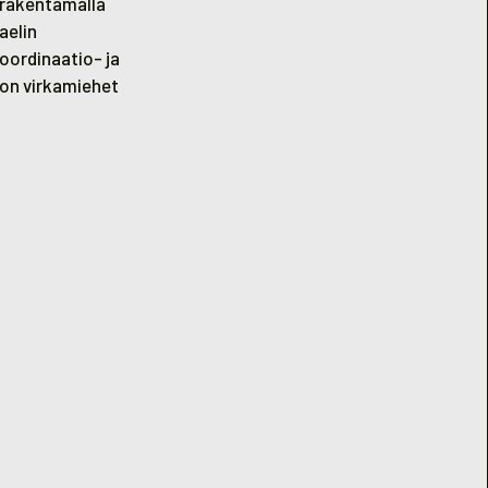
a rakentamalla
aelin
Koordinaatio- ja
non virkamiehet