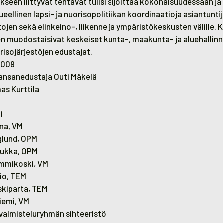
seen liittyvät tehtävät tulisi sijoittaa kokonaisuudessaan j
ueellinen lapsi- ja nuorisopolitiikan koordinaatioja asiantuntij
tojen sekä elinkeino-, liikenne ja ympäristökeskusten välille. 
en muodostaisivat keskeiset kunta-, maakunta- ja aluehallin
orisojärjestöjen edustajat.
.2009
ansanedustaja Outi Mäkelä
as Kurttila
i
ina, VM
aglund, OPM
isukka, OPM
ummikoski, VM
kio, TEM
skiparta, TEM
niemi, VM
almisteluryhmän sihteeristö