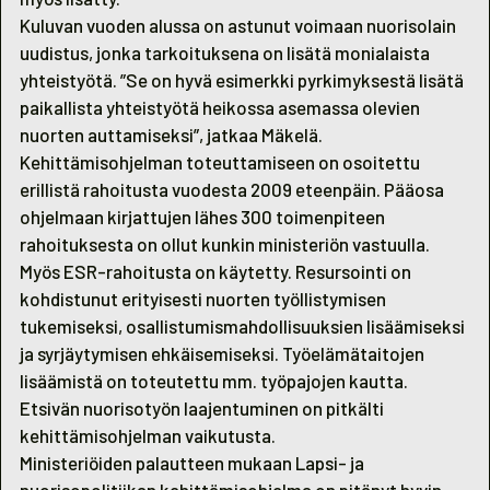
Kuluvan vuoden alussa on astunut voimaan nuorisolain
uudistus, jonka tarkoituksena on lisätä monialaista
yhteistyötä. ”Se on hyvä esimerkki pyrkimyksestä lisätä
paikallista yhteistyötä heikossa asemassa olevien
nuorten auttamiseksi”, jatkaa Mäkelä.
Kehittämisohjelman toteuttamiseen on osoitettu
erillistä rahoitusta vuodesta 2009 eteenpäin. Pääosa
ohjelmaan kirjattujen lähes 300 toimenpiteen
rahoituksesta on ollut kunkin ministeriön vastuulla.
Myös ESR-rahoitusta on käytetty. Resursointi on
kohdistunut erityisesti nuorten työllistymisen
tukemiseksi, osallistumismahdollisuuksien lisäämiseksi
ja syrjäytymisen ehkäisemiseksi. Työelämätaitojen
lisäämistä on toteutettu mm. työpajojen kautta.
Etsivän nuorisotyön laajentuminen on pitkälti
kehittämisohjelman vaikutusta.
Ministeriöiden palautteen mukaan Lapsi- ja