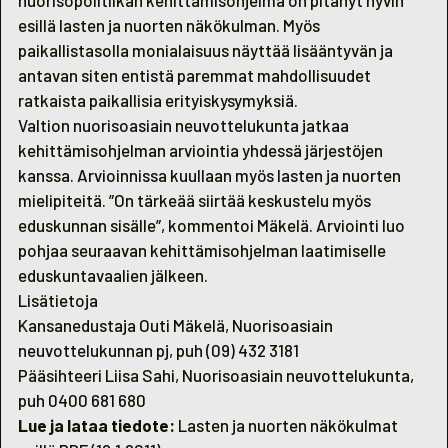
nuorisopolitiikan kehittämisohjelma on pitänyt hyvin
esillä lasten ja nuorten näkökulman. Myös
paikallistasolla monialaisuus näyttää lisääntyvän ja
antavan siten entistä paremmat mahdollisuudet
ratkaista paikallisia erityiskysymyksiä.
Valtion nuorisoasiain neuvottelukunta jatkaa
kehittämisohjelman arviointia yhdessä järjestöjen
kanssa. Arvioinnissa kuullaan myös lasten ja nuorten
mielipiteitä. ”On tärkeää siirtää keskustelu myös
eduskunnan sisälle”, kommentoi Mäkelä. Arviointi luo
pohjaa seuraavan kehittämisohjelman laatimiselle
eduskuntavaalien jälkeen.
Lisätietoja
Kansanedustaja Outi Mäkelä, Nuorisoasiain
neuvottelukunnan pj, puh (09) 432 3181
Pääsihteeri Liisa Sahi, Nuorisoasiain neuvottelukunta,
puh 0400 681 680
Lue ja lataa tiedote:
Lasten ja nuorten näkökulmat