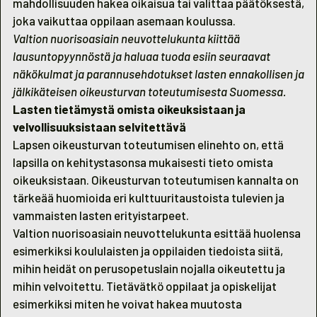
mahdollisuuden hakea oikaisua tai valittaa päätöksestä,
joka vaikuttaa oppilaan asemaan koulussa.
Valtion nuorisoasiain neuvottelukunta kiittää
lausuntopyynnöstä ja haluaa tuoda esiin seuraavat
näkökulmat ja parannusehdotukset lasten ennakollisen ja
jälkikäteisen oikeusturvan toteutumisesta Suomessa.
Lasten tietämystä omista oikeuksistaan ja
velvollisuuksistaan selvitettävä
Lapsen oikeusturvan toteutumisen elinehto on, että
lapsilla on kehitystasonsa mukaisesti tieto omista
oikeuksistaan. Oikeusturvan toteutumisen kannalta on
tärkeää huomioida eri kulttuuritaustoista tulevien ja
vammaisten lasten erityistarpeet.
Valtion nuorisoasiain neuvottelukunta esittää huolensa
esimerkiksi koululaisten ja oppilaiden tiedoista siitä,
mihin heidät on perusopetuslain nojalla oikeutettu ja
mihin velvoitettu. Tietävätkö oppilaat ja opiskelijat
esimerkiksi miten he voivat hakea muutosta