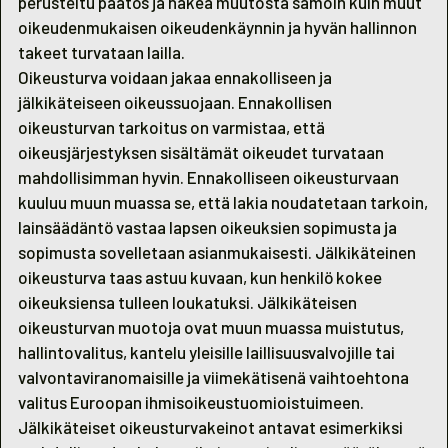
perusteltu päätös ja hakea muutosta samoin kuin muut
oikeudenmukaisen oikeudenkäynnin ja hyvän hallinnon
takeet turvataan lailla.
Oikeusturva voidaan jakaa ennakolliseen ja
jälkikäteiseen oikeussuojaan. Ennakollisen
oikeusturvan tarkoitus on varmistaa, että
oikeusjärjestyksen sisältämät oikeudet turvataan
mahdollisimman hyvin. Ennakolliseen oikeusturvaan
kuuluu muun muassa se, että lakia noudatetaan tarkoin,
lainsäädäntö vastaa lapsen oikeuksien sopimusta ja
sopimusta sovelletaan asianmukaisesti. Jälkikäteinen
oikeusturva taas astuu kuvaan, kun henkilö kokee
oikeuksiensa tulleen loukatuksi. Jälkikäteisen
oikeusturvan muotoja ovat muun muassa muistutus,
hallintovalitus, kantelu yleisille laillisuusvalvojille tai
valvontaviranomaisille ja viimekätisenä vaihtoehtona
valitus Euroopan ihmisoikeustuomioistuimeen.
Jälkikäteiset oikeusturvakeinot antavat esimerkiksi