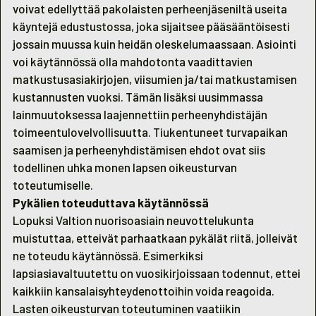
voivat edellyttää pakolaisten perheenjäseniltä useita
käyntejä edustustossa, joka sijaitsee pääsääntöisesti
jossain muussa kuin heidän oleskelumaassaan. Asiointi
voi käytännössä olla mahdotonta vaadittavien
matkustusasiakirjojen, viisumien ja/tai matkustamisen
kustannusten vuoksi. Tämän lisäksi uusimmassa
lainmuutoksessa laajennettiin perheenyhdistäjän
toimeentulovelvollisuutta. Tiukentuneet turvapaikan
saamisen ja perheenyhdistämisen ehdot ovat siis
todellinen uhka monen lapsen oikeusturvan
toteutumiselle.
Pykälien toteuduttava käytännössä
Lopuksi Valtion nuorisoasiain neuvottelukunta
muistuttaa, etteivät parhaatkaan pykälät riitä, jolleivät
ne toteudu käytännössä. Esimerkiksi
lapsiasiavaltuutettu on vuosikirjoissaan todennut, ettei
kaikkiin kansalaisyhteydenottoihin voida reagoida.
Lasten oikeusturvan toteutuminen vaatiikin