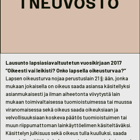
Lausunto lapsiasiavaltuutetun vuosikirjaan 2017
”Oikeesti vai leikisti? Onko lapsella oikeusturvaa?”
Lapsen oikeusturva nojaa perustuslain 21 §:ään, jonka
mukaan jokaisella on oikeus saada asiansa käsitellyksi
asianmukaisesti ja ilman aiheetonta viivytystä lain
mukaan toimivaltaisessa tuomioistuimessa tai muussa
viranomaisessa sekä oikeus saada oikeuksiaan ja
velvollisuuksiaan koskeva päätös tuomioistuimen tai
muun riippumattoman lainkäyttöelimen käsiteltäväksi.
Käsittelyn julkisuus sekä oikeus tulla kuulluksi, saada