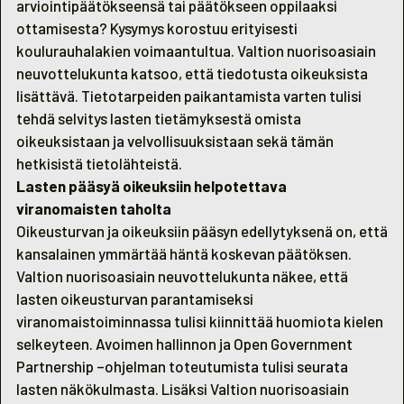
arviointipäätökseensä tai päätökseen oppilaaksi
ottamisesta? Kysymys korostuu erityisesti
koulurauhalakien voimaantultua. Valtion nuorisoasiain
neuvottelukunta katsoo, että tiedotusta oikeuksista
lisättävä. Tietotarpeiden paikantamista varten tulisi
tehdä selvitys lasten tietämyksestä omista
oikeuksistaan ja velvollisuuksistaan sekä tämän
hetkisistä tietolähteistä.
Lasten pääsyä oikeuksiin helpotettava
viranomaisten taholta
Oikeusturvan ja oikeuksiin pääsyn edellytyksenä on, että
kansalainen ymmärtää häntä koskevan päätöksen.
Valtion nuorisoasiain neuvottelukunta näkee, että
lasten oikeusturvan parantamiseksi
viranomaistoiminnassa tulisi kiinnittää huomiota kielen
selkeyteen. Avoimen hallinnon ja Open Government
Partnership –ohjelman toteutumista tulisi seurata
lasten näkökulmasta. Lisäksi Valtion nuorisoasiain