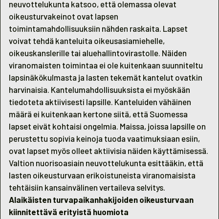
neuvottelukunta katsoo, että olemassa olevat
oikeusturvakeinot ovat lapsen
toimintamahdollisuuksiin nähden raskaita. Lapset
voivat tehdä kanteluita oikeusasiamiehelle,
oikeuskanslerille tai aluehallintovirastolle. Näiden
viranomaisten toimintaa ei ole kuitenkaan suunniteltu
lapsinäkökulmasta ja lasten tekemät kantelut ovatkin
harvinaisia. Kantelumahdollisuuksista ei myöskään
tiedoteta aktiivisesti lapsille. Kanteluiden vähäinen
määrä ei kuitenkaan kertone siitä, että Suomessa
lapset eivät kohtaisi ongelmia. Maissa, joissa lapsille on
perustettu sopivia keinoja tuoda vaatimuksiaan esiin,
ovat lapset myös olleet aktiivisia näiden käyttämisessä.
Valtion nuorisoasiain neuvottelukunta esittääkin, että
lasten oikeusturvaan erikoistuneista viranomaisista
tehtäisiin kansainvälinen vertaileva selvitys.
Alaikäisten turvapaikanhakijoiden oikeusturvaan
kiinnitettävä erityistä huomiota