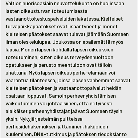
Valtion nuorisoasiain neuvottelukunta on huolissaan
lasten oikeusturvan toteutumisesta
vastaanottokeskuspalveluiden lakatessa. Kielteiset
turvapaikkapäätökset ovat lisääntyneet ja monet
kielteisen päätökset saavat tulevat jäämään Suomeen
ilman oleskelulupaa. Joukossa on epäilemättä myös
lapsia. Monen lapsen kohdalla lapsen oikeuksien
toteutuminen, kuten oikeus terveydenhuoltoon,
opetukseen ja perustoimeentuloon ovat tällöin
uhattuna. Myös lapsen oikeus perhe-elämään voi
vaarantua tilanteessa, joissa lapsen vanhemmat saavat
kielteisen päätöksen ja vastaanottopalvelut heidän
osaltaan loppuvat. Samoin perheenyhdistämisen
vaikeutuminen voi johtaa siihen, että erityisesti
alaikäiset perheenyhdistäjät jäävät Suomeen täysin
yksin. Nykyjärjestelmän puitteissa
perhesidehakemuksen jättäminen, hakijoiden
kuuleminen, DNA-tutkimus ja päätöksen tiedoksianto