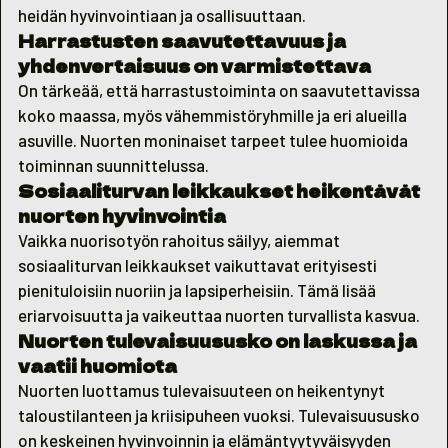
heidän hyvinvointiaan ja osallisuuttaan.
Harrastusten saavutettavuus ja
yhdenvertaisuus on varmistettava
On tärkeää, että harrastustoiminta on saavutettavissa
koko maassa, myös vähemmistöryhmille ja eri alueilla
asuville. Nuorten moninaiset tarpeet tulee huomioida
toiminnan suunnittelussa.
Sosiaaliturvan leikkaukset heikentävät
nuorten hyvinvointia
Vaikka nuorisotyön rahoitus säilyy, aiemmat
sosiaaliturvan leikkaukset vaikuttavat erityisesti
pienituloisiin nuoriin ja lapsiperheisiin. Tämä lisää
eriarvoisuutta ja vaikeuttaa nuorten turvallista kasvua.
Nuorten tulevaisuususko on laskussa ja
vaatii huomiota
Nuorten luottamus tulevaisuuteen on heikentynyt
taloustilanteen ja kriisipuheen vuoksi. Tulevaisuususko
on keskeinen hyvinvoinnin ja elämäntyytyväisyyden