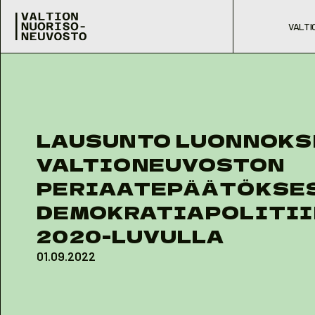
Skip to content
Valtion nuorisoneuvosto
Prim
VALTI
LAUSUNTO LUONNOKS
VALTIONEUVOSTON
PERIAATEPÄÄTÖKSE
DEMOKRATIAPOLITI
2020-LUVULLA
01.09.2022