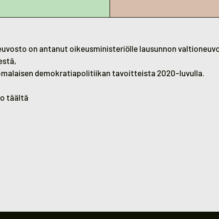
euvosto on antanut oikeusministeriölle lausunnon valtioneuv
estä,
uomalaisen demokratiapolitiikan tavoitteista 2020-luvulla.
to
täältä