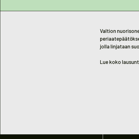
Valtion nuorison
periaatepäätöks
jolla linjataan s
Lue koko lausun