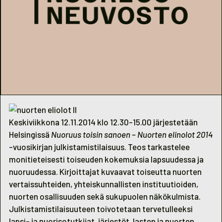
Keskiviikkona 12.11.2014 klo 12.30-15.00 järjestetään
Helsingissä
Nuoruus toisin sanoen – Nuorten elinolot 2014
-vuosikirjan julkistamistilaisuus. Teos tarkastelee
monitieteisesti toiseuden kokemuksia lapsuudessa ja
nuoruudessa. Kirjoittajat kuvaavat toiseutta nuorten
vertaissuhteiden, yhteiskunnallisten instituutioiden,
nuorten osallisuuden sekä sukupuolen näkökulmista.
Julkistamistilaisuuteen toivotetaan tervetulleeksi
lapsi- ja nuorisotutkijat, järjestöt, lasten ja nuorten