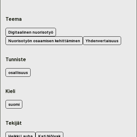
Teema
Digitaalinen nuorisotyö
Nuorisotyön osaamisen kehittäminen
Yhdenvertaisuus
Tunniste
osallisuus
Kieli
suomi
Tekijät
Heikki Lauha
Kati Nõlvak