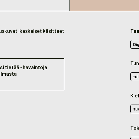
uuskuvat, keskeiset käsitteet
Te
Di
Tun
si tietää -havaintoja
ilmasta
tu
Kiel
su
Tek