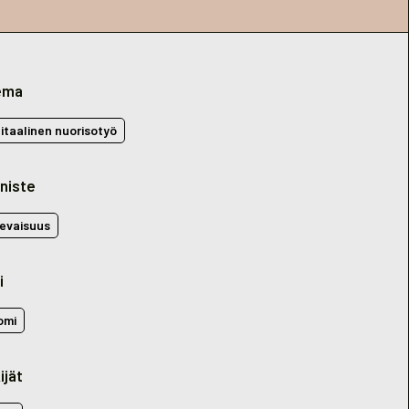
ema
gitaalinen nuorisotyö
niste
levaisuus
i
omi
ijät