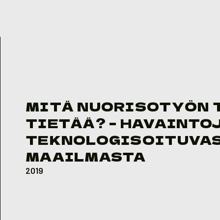
Skip to content
MITÄ NUORISOTYÖN 
TIETÄÄ? – HAVAINTO
TEKNOLOGISOITUVA
MAAILMASTA
2019