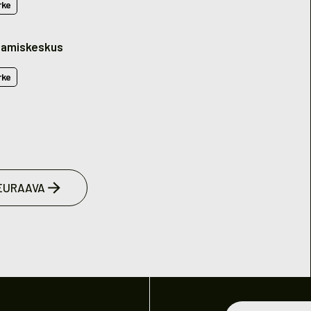
rke
amiskeskus
rke
EURAAVA