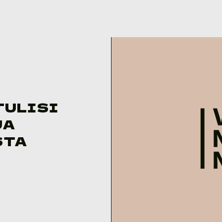
TULISI
JA
STA