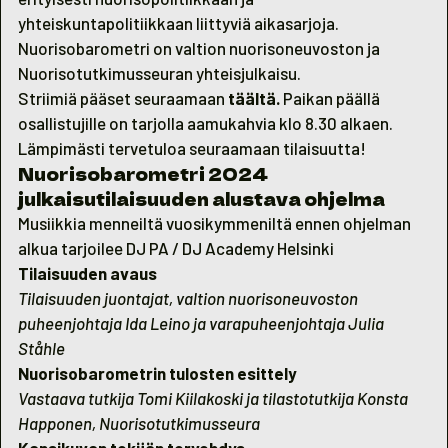
yhteiskuntapolitiikkaan liittyviä aikasarjoja.
Nuorisobarometri on valtion nuorisoneuvoston ja
Nuorisotutkimusseuran
yhteisjulkaisu.
Striimiä pääset seuraamaan
täältä
.
Paikan päällä
osallistujille on tarjolla aamukahvia klo 8.30 alkaen.
Lämpimästi tervetuloa seuraamaan tilaisuutta!
Nuorisobarometri 2024
julkaisutilaisuuden alustava ohjelma
Musiikkia menneiltä vuosikymmeniltä ennen ohjelman
alkua tarjoilee DJ PA / DJ Academy Helsinki
Tilaisuuden avaus
Tilaisuuden juontajat, valtion nuorisoneuvoston
puheenjohtaja Ida Leino ja varapuheenjohtaja Julia
Ståhle
Nuorisobarometrin tulosten esittely
Vastaava tutkija Tomi Kiilakoski ja tilastotutkija Konsta
Happonen, Nuorisotutkimusseura