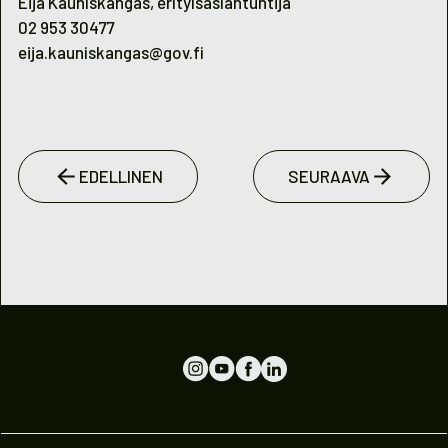
Eija Kauniskangas, erityisasiantuntija
02 953 30477
eija.kauniskangas@gov.fi
EDELLINEN
SEURAAVA