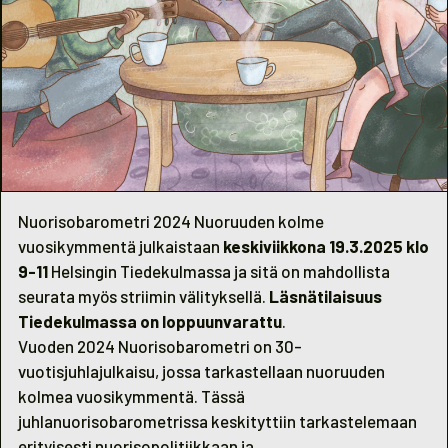
Nuorisobarometri 2024 Nuoruuden kolme
vuosikymmentä julkaistaan
keskiviikkona 19.3.2025 klo
9-11
Helsingin
Tiedekulmassa
ja sitä on mahdollista
seurata myös
striimin välityksellä.
Läsnätilaisuus
Tiedekulmassa on loppuunvarattu
.
Vuoden 2024 Nuorisobarometri on 30-
vuotisjuhlajulkaisu, jossa tarkastellaan nuoruuden
kolmea vuosikymmentä. Tässä
juhlanuorisobarometrissa keskityttiin tarkastelemaan
erityisesti nuorisopolitiikkaan ja