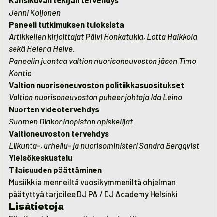
Kansikuvan tekijän tervehdys
Jenni Koljonen
Paneeli tutkimuksen tuloksista
Artikkelien kirjoittajat Päivi Honkatukia, Lotta Haikkola
sekä Helena Helve.
Paneelin juontaa valtion nuorisoneuvoston jäsen Timo
Kontio
Valtion nuorisoneuvoston politiikkasuositukset
Valtion nuorisoneuvoston puheenjohtaja Ida Leino
Nuorten videotervehdys
Suomen Diakoniaopiston opiskelijat
Valtioneuvoston tervehdys
Liikunta-, urheilu- ja nuorisoministeri Sandra Bergqvist
Yleisökeskustelu
Tilaisuuden päättäminen
Musiikkia menneiltä vuosikymmeniltä ohjelman
päätyttyä tarjoilee DJ PA / DJ Academy Helsinki
Lisätietoja