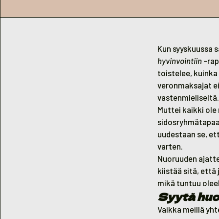
Kun syyskuussa s
hyvinvointiin
-rap
toistelee, kuink
veronmaksajat eiv
vastenmieliseltä.
Muttei kaikki ole
sidosryhmätapaam
uudestaan se, et
varten.
Nuoruuden ajatte
kiistää sitä, ett
mikä tuntuu oleell
Syytä huol
Vaikka meillä yht