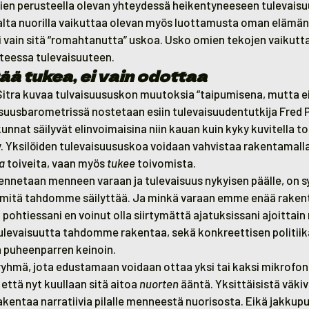
en perusteella olevan yhteydessä heikentyneeseen tulevais
lta nuorilla vaikuttaa olevan myös luottamusta oman elämä
i vain sitä “romahtanutta” uskoa. Usko omien tekojen vaikutt
teessa tulevaisuuteen.
ää tukea, ei vain odottaa
Sitra kuvaa tulvaisuususkon muutoksia “taipumisena, mutta e
uusbarometrissä nostetaan esiin tulevaisuudentutkija Fred 
skunnat säilyvät elinvoimaisina niin kauan kuin kyky kuvitella t
y. Yksilöiden tulevaisuususkoa voidaan vahvistaa rakentamall
a
toiveita, vaan myös
tukee
toivomista.
ennetaan menneen varaan ja tulevaisuus nykyisen päälle, on s
tä, mitä tahdomme säilyttää. Ja minkä varaan emme enää raken
a pohtiessani en voinut olla siirtymättä ajatuksissani ajoittai
 tulevaisuutta tahdomme rakentaa, sekä konkreettisen politiik
n puheenparren keinoin.
 ryhmä, jota edustamaan voidaan ottaa yksi tai kaksi mikrofo
 että nyt kuullaan sitä aitoa
nuorten
ääntä. Yksittäisistä väkiv
rakentaa narratiivia pilalle menneestä nuorisosta. Eikä jakkup