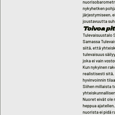
nuorisobarometri
nykyhetken pohja
järjestymiseen, e
joustavuutta suh
Toivoa pit
Tulevaisuustalo 
Samassa Tulevais
siitä, että yhtei
tulevaisuus säily
joka ei vain
vasta
Kun nykyinen rak
realistisesti si
hyvinvoinnin tila
Siihen millaista
yhteiskunnallise
Nuoret eivät ole
heppua ajatellen,
nuorista ei pidä 