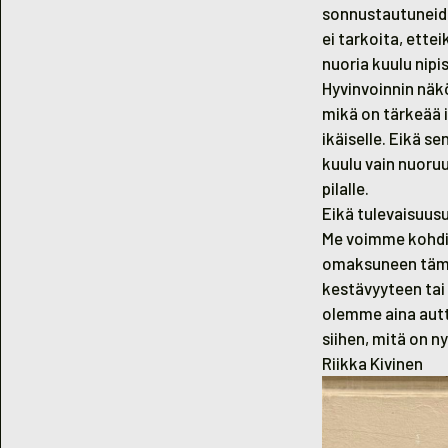
sonnustautuneide
ei tarkoita, ette
nuoria kuulu nipi
Hyvinvoinnin näkö
mikä on tärkeää i
ikäiselle. Eikä s
kuulu vain nuoru
pilalle.
Eikä tulevaisuusu
Me voimme kohdis
omaksuneen tämä
kestävyyteen tai
olemme aina autt
siihen, mitä on ny
Riikka Kivinen