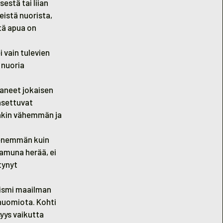
estä tai liian
eistä nuorista,
tä apua on
 vain tulevien
 nuoria
aneet jokaisen
 asettuvat
stäkin vähemmän ja
 enemmän kuin
aamuna herää, ei
tynyt
mismi maailman
 huomiota. Kohti
yys vaikutta