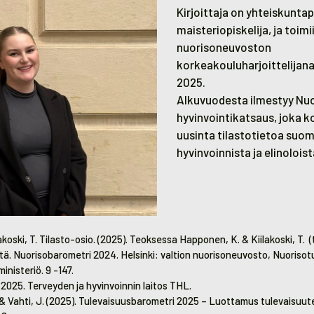
Kirjoittaja on yhteiskuntap
maisteriopiskelija, ja toimi
nuorisoneuvoston
korkeakouluharjoittelijana
2025.
Alkuvuodesta ilmestyy Nu
hyvinvointikatsaus, joka 
uusinta tilastotietoa suo
hyvinvoinnista ja elinoloist
koski, T. Tilasto-osio. (2025). Teoksessa Happonen, K. & Kiilakoski, T.
. Nuorisobarometri 2024. Helsinki: valtion nuorisoneuvosto, Nuoriso
inisteriö. 9 -147.
 2025
. Terveyden ja hyvinvoinnin laitos THL.
. & Vahti, J. (2025). Tulevaisuusbarometri 2025 – Luottamus tulevaisuut