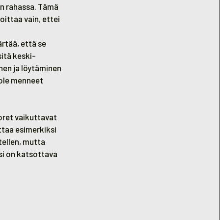
än rahassa. Tämä
ittaa vain, ettei
rtää, että se
sitä keski-
inen ja löytäminen
 ole menneet
ret vaikuttavat
taa esimerkiksi
tellen, mutta
si on katsottava