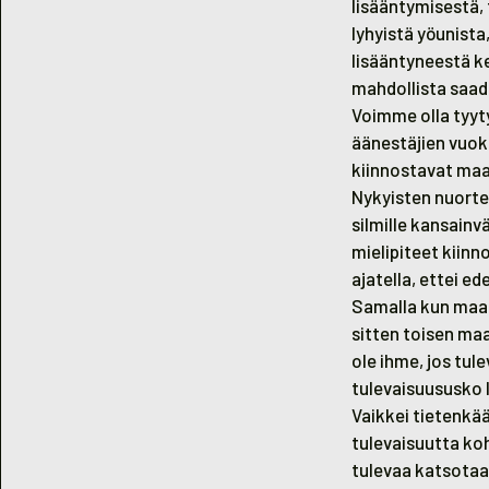
lisääntymisestä, 
lyhyistä yöunista
lisääntyneestä k
mahdollista saada
Voimme olla tyyty
äänestäjien vuoks
kiinnostavat maa
Nykyisten nuorte
silmille kansainv
mielipiteet kiinn
ajatella, ettei ed
Samalla kun maai
sitten toisen maa
ole ihme, jos tu
tulevaisuususko l
Vaikkei tietenkä
tulevaisuutta koh
tulevaa katsotaan