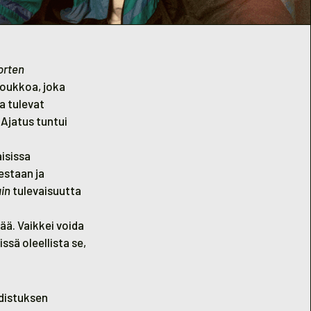
orten
joukkoa, joka
a tulevat
 Ajatus tuntui
aisissa
estaan ja
in
tulevaisuutta
ä. Vaikkei voida
ssä oleellista se,
hdistuksen