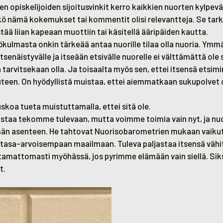
n opiskelijoiden sijoitusvinkit kerro kaikkien nuorten kylpev
ikö nämä kokemukset tai kommentit olisi relevantteja. Se tarko
stää liian kapeaan muottiin tai käsitellä ääripäiden kautta.
kulmasta onkin tärkeää antaa nuorille tilaa olla nuoria. Ymmä
tsenäistyvälle ja itseään etsivälle nuorelle ei välttämättä ole 
en tarvitsekaan olla. Ja toisaalta myös sen, ettei itsensä etsim
uteen. On hyödyllistä muistaa, ettei aiemmatkaan sukupolvet
skoa tueta muistuttamalla, ettei sitä ole.
taa tekomme tulevaan, mutta voimme toimia vain nyt, ja nuo
n asenteen. He tahtovat Nuorisobarometrien mukaan vaikut
 tasa-arvoisempaan maailmaan. Tuleva paljastaa itsensä vähi
amattomasti myöhässä, jos pyrimme elämään vain siellä. Sik
t.