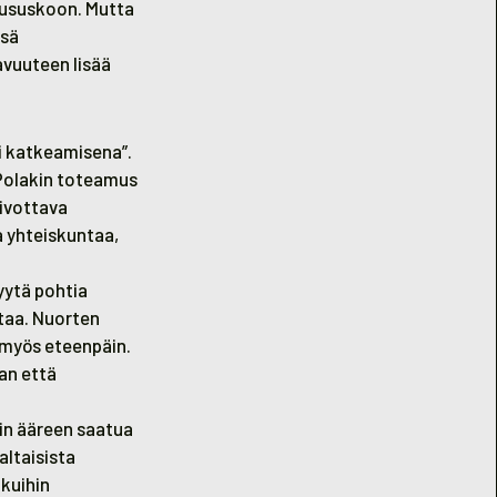
uususkoon. Mutta
nsä
avuuteen lisää
i katkeamisena”.
Polakin toteamus
oivottava
a yhteiskuntaa,
yytä pohtia
taa. Nuorten
n myös eteenpäin.
an että
nin ääreen saatua
altaisista
ukuihin