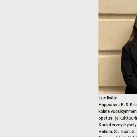
Lue lisää:
Happonen, K. & Kiila
kolme vuosikymmentä
opetus- ja kulttuurim
Kouluterveyskysely
Rekola, S., Tuori, S