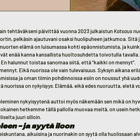
ain tehtäväkseni päivittää vuonna 2023 julkaistun
Katsaus nu
ortin, pelkäsin ajautuvani osaksi huolipuheen jatkumoa. Sitä 
a nuorten elämä on luisumassa kohti epäonnistumista, ja kuink
ät enää kanna kansallista huoltosuhdetta toivotulla tavalla.
 En halunnut toistaa sanomaa siitä, että ”kaikki on mennyt”.
 mennyt. Eikä nuorissa ole vain tulevaisuus. Syksyn aikana eril
isissa ja oman tiimin pohdinnoissa esiin on noussut yhä uud
tä nuorissa on
nykyisyys
. Elämää, eikä edes nuoruutta, eletä
va
leminen nykyisyytenä auttoi myös näkemään sen mikä on hyvä
ä jokainen hetkemme tällä pallolla muovaa meitä, on usein hetki
iselta juuri silloin.
een – ja syytä iloon
eiskuntana, aikuisina ja nuorinakin on syytä olla huolissaan a