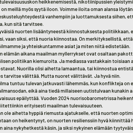
tulevaisuususkon heikkenemisestä, nikotiinipussien yleistymis
, on meillä myös syytä iloon. Voimme iloita oman alansa löytän
eskusteluyhteydestä vanhempiin ja luottamuksesta siihen, et
, kun sitä tarvitsee.
väisiä nuorten lisääntyneestä kiinnostuksesta politiikkaan, ei
i, vaan siksi, että nuoria kiinnostaa. On merkityksellistä, että
ilmamme ja yhteiskuntamme asiat ja miten niitä edistetään.
n elämän aikana maailman myllerrykset ovat osaltaan pakott
älisen politiikan kiemuroita. Ja mediassa vastakkain toisiaan
ostavat. Nuorilla olisi aihetta lamaantua, tai kiinnostua enti
es tarvitse välittää. Mutta nuoret välittävät. Ja hyvä niin.
lma tuntuu tulevan jatkuvasti lähemmäs, kun konflikteja on
ilmansodan, eikä aina tiedä millaiseen uutistulvaan kunakin 
levaisuus epäilyttää. Vuoden 2024 nuorisobarometrissa heiken
iitettiinkin erityisesti maailman tulevaisuuteen.
än ole aihetta hyppiä riemusta ajatukselle, että nuorten opti
taan on heikentynyt, on nuorten resilienssiin hyvä kiinnittää
 aina nykyhetkestä käsin, ja siksi nykyinen elämään tyytyväis