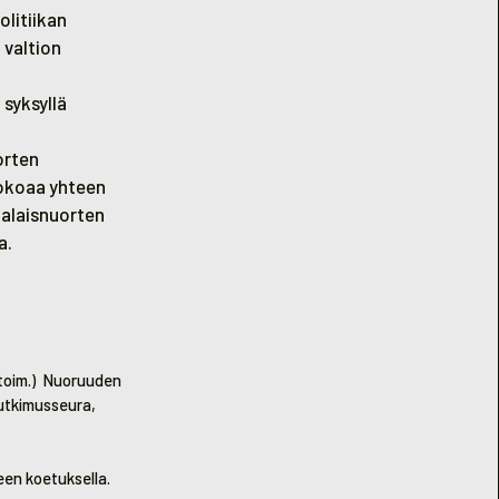
olitiikan
i valtion
 syksyllä
orten
kokoaa yhteen
malaisnuorten
a.
 (toim.) Nuoruuden
tutkimusseura,
een koetuksella.