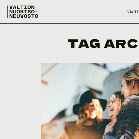
Skip to content
Valtion nuorisoneuvosto
Prim
VALTI
TAG ARC