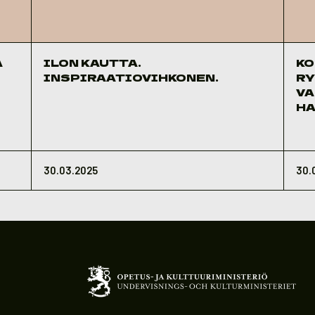
A
ILON KAUTTA.
KOONTI 
INSPIRAATIOVIHKONEN.
R
VA
HA
30.03.2025
30.