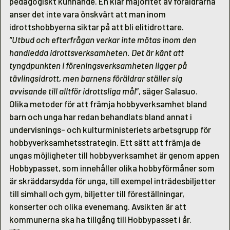
pedagogiskt kunnande. En klar majoritet av föräldrarna
anser det inte vara önskvärt att man inom
idrottshobbyerna siktar på att bli elitidrottare.
”Utbud och efterfrågan verkar inte mötas inom den
handledda idrottsverksamheten. Det är känt att
tyngdpunkten i föreningsverksamheten ligger på
tävlingsidrott, men barnens föräldrar ställer sig
avvisande till alltför idrottsliga mål
”, säger Salasuo.
Olika metoder för att främja hobbyverksamhet bland
barn och unga har redan behandlats bland annat i
undervisnings- och kulturministeriets arbetsgrupp för
hobbyverksamhetsstrategin. Ett sätt att främja de
ungas möjligheter till hobbyverksamhet är genom appen
Hobbypasset, som innehåller olika hobbyförmåner som
är skräddarsydda för unga, till exempel inträdesbiljetter
till simhall och gym, biljetter till föreställningar,
konserter och olika evenemang. Avsikten är att
kommunerna ska ha tillgång till Hobbypasset i år.