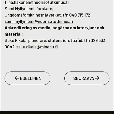
tiina.hakanen@nuorisotutkimus.fi
Sami Myllyniemi, forskare,
Ungdomsforskningsnätverket, tfn 040 715 1721,
sami.myllyniemi@nuorisotutkimus.fi
Ackreditering av media, begäran om intervjuer och
material:
Saku Rikala, planerare, statens idrottsråd, tfn 029 533
0042,
saku.rikala@minedu.fi
EDELLINEN
SEURAAVA