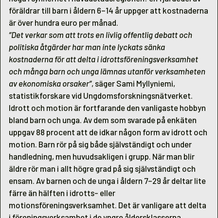
föräldrar till barn i åldern 6–14 år uppger att kostnaderna
är över hundra euro per månad.
”Det verkar som att trots en livlig offentlig debatt och
politiska åtgärder har man inte lyckats sänka
kostnaderna för att delta i idrottsföreningsverksamhet
och många barn och unga lämnas utanför verksamheten
av ekonomiska orsaker”
, säger Sami Myllyniemi,
statistikforskare vid Ungdomsforskningsnätverket.
Idrott och motion är fortfarande den vanligaste hobbyn
bland barn och unga. Av dem som svarade på enkäten
uppgav 88 procent att de idkar någon form av idrott och
motion. Barn rör på sig både självständigt och under
handledning, men huvudsakligen i grupp. När man blir
äldre rör man i allt högre grad på sig självständigt och
ensam. Av barnen och de unga i åldern 7–29 år deltar lite
färre än hälften i idrotts- eller
motionsföreningsverksamhet. Det är vanligare att delta
i föreningsverksamhet i de yngre åldersklasserna.