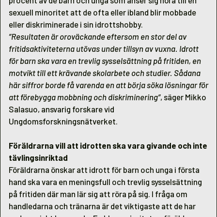
procent av de barn och unga som anser sig höra till en
sexuell minoritet att de ofta eller ibland blir mobbade
eller diskriminerade i sin idrottshobby.
”Resultaten är oroväckande eftersom en stor del av
fritidsaktiviteterna utövas under tillsyn av vuxna. Idrott
för barn ska vara en trevlig sysselsättning på fritiden, en
motvikt till ett krävande skolarbete och studier. Sådana
här siffror borde få varenda en att börja söka lösningar för
att förebygga mobbning och diskriminering”
, säger Mikko
Salasuo, ansvarig forskare vid
Ungdomsforskningsnätverket.
Föräldrarna vill att idrotten ska vara givande och inte
tävlingsinriktad
Föräldrarna önskar att idrott för barn och unga i första
hand ska vara en meningsfull och trevlig sysselsättning
på fritiden där man lär sig att röra på sig. I fråga om
handledarna och tränarna är det viktigaste att de har