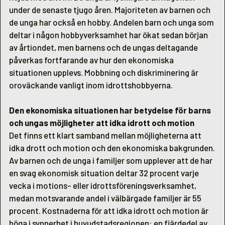
under de senaste tjugo åren. Majoriteten av barnen och
de unga har också en hobby. Andelen barn och unga som
deltar i någon hobbyverksamhet har ökat sedan början
av årtiondet, men barnens och de ungas deltagande
påverkas fortfarande av hur den ekonomiska
situationen upplevs. Mobbning och diskriminering är
oroväckande vanligt inom idrottshobbyerna.
Den ekonomiska situationen har betydelse för barns
och ungas möjligheter att idka idrott och motion
Det finns ett klart samband mellan möjligheterna att
idka drott och motion och den ekonomiska bakgrunden.
Av barnen och de unga i familjer som upplever att de har
en svag ekonomisk situation deltar 32 procent varje
vecka i motions- eller idrottsföreningsverksamhet,
medan motsvarande andel i välbärgade familjer är 55
procent. Kostnaderna för att idka idrott och motion är
höga i synnerhet i huvudstadsregionen: en fjärdedel av