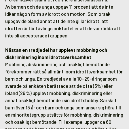
Av barnen och de unga uppgav 11 procent att de inte
idkar någon form av idrott och motion. Som orsak
uppgav de bland annat att de inte gillar idrott, att
idrotten är för tävlingsinriktad eller att de var rädda att
inte bli accepterade i gruppen.
Nästan en tredjedel har upplevt mobbning och
diskriminering inom idrottsverksamhet
Mobbning, diskriminering och osakligt bemötande
förekommer rätt så allmänt inom idrottsverksamhet för
barn och unga. En tredjedel av alla 10–29-åringar som
svarade på enkäten berättade att de ofta (5%) eller
ibland (26 %) upplevt mobbning, diskriminering eller
annat osakligt bemötande i sin idrottshobby. Särskilt
barn över 15 år och barn och unga som anser sig höra till
en minoritetsgrupp utsätts för mobbning, diskriminering
och osakligt bemötande. Till exempel uppger ca 60