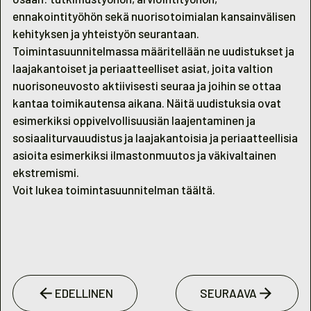
ennakointityöhön sekä nuorisotoimialan kansainvälisen
kehityksen ja yhteistyön seurantaan.
Toimintasuunnitelmassa määritellään ne uudistukset ja
laajakantoiset ja periaatteelliset asiat, joita valtion
nuorisoneuvosto aktiivisesti seuraa ja joihin se ottaa
kantaa toimikautensa aikana. Näitä uudistuksia ovat
esimerkiksi oppivelvollisuusiän laajentaminen ja
sosiaaliturvauudistus ja laajakantoisia ja periaatteellisia
asioita esimerkiksi ilmastonmuutos ja väkivaltainen
ekstremismi.
Voit lukea toimintasuunnitelman
täältä
.
EDELLINEN
SEURAAVA