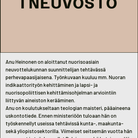
Anu Heinonen on aloittanut nuorisoasiain
neuvottelukunnan suunnittelijan tehtävässä
perhevapaasijaisena. Työnkuvaan kuuluu mm. Nuoran
indikaattorityön kehittäminen ja lapsi- ja
nuorisopoliittisen kehittämisohjelman arviointiin
liittyvän aineiston kerääminen.
Anu on koulutukseltaan teologian maisteri, pääaineena
uskontotiede. Ennen ministeriöön tuloaan hän on
työskennellyt useissa tehtävissä kunta-, maakunta-
sekä yliopistosektorilla. Viimeiset seitsemän vuotta hän