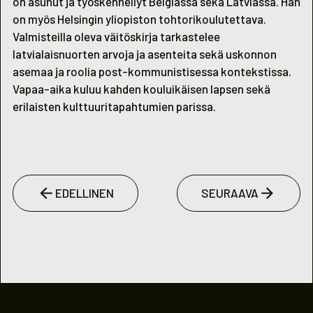
on asunut ja työskennellyt Belgiassa sekä Latviassa. Hän
on myös Helsingin yliopiston tohtorikoulutettava.
Valmisteilla oleva väitöskirja tarkastelee
latvialaisnuorten arvoja ja asenteita sekä uskonnon
asemaa ja roolia post-kommunistisessa kontekstissa.
Vapaa-aika kuluu kahden kouluikäisen lapsen sekä
erilaisten kulttuuritapahtumien parissa.
EDELLINEN
SEURAAVA