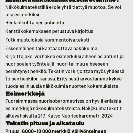
Näkökulmatekstillä ei ole yhtä tiettyä muotoa. Se voi
olla esimerkiksi:
Henkilökohtainen pohdinta
Kenttäkokemukseen perustuva kirjoitus
Tutkimustuloksia kommentoiva teksti
Esseemäinen tai kantaaottava näkökulma
Kirjoittajaksi voi hakea esimerkiksi aiheen asiantuntija,
nuorisoalan työntekijä, nuori tai muu aiheeseen
perehtynyt henkilö. Tekstin voi kirjoittaa myös yhdessä
toisen henkilön kanssa. Erityisesti arvostamme kykyä
tuoda esiin uusia näkökulmia nuorten kokemuksista.
Esimerkkejä
Tuoreimmassa nuorisobarometrissa on hyviä erilaisia
esimerkkejä näkökulmateksteistä. Näkökulmatekstit
alkavat sivulta 217. Katso
Nuorisobarometri 2024
Tekstin pituus ja aikataulu
Pituus:
6000–10 000 merkkiä välilyönteineen