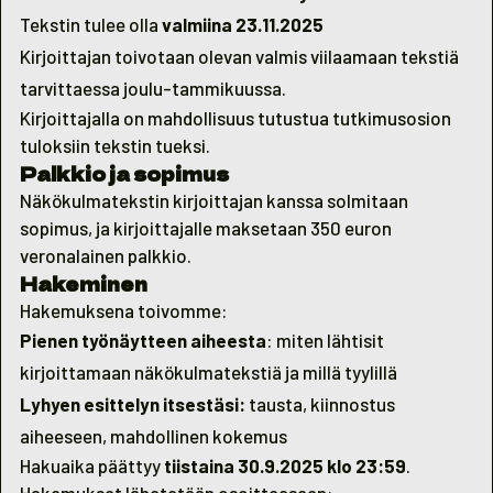
Tekstin tulee olla
valmiina 23.11.2025
Kirjoittajan toivotaan olevan valmis viilaamaan tekstiä
tarvittaessa joulu-tammikuussa.
Kirjoittajalla on mahdollisuus tutustua tutkimusosion
tuloksiin tekstin tueksi.
Palkkio ja sopimus
Näkökulmatekstin kirjoittajan kanssa solmitaan
sopimus, ja kirjoittajalle maksetaan 350 euron
veronalainen palkkio.
Hakeminen
Hakemuksena toivomme:
Pienen työnäytteen aiheesta
: miten lähtisit
kirjoittamaan näkökulmatekstiä ja millä tyylillä
Lyhyen esittelyn itsestäsi:
tausta, kiinnostus
aiheeseen, mahdollinen kokemus
Hakuaika päättyy
tiistaina 30.9.2025 klo 23:59
.