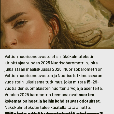
Valtion nuorisoneuvosto etsii näkökulmatekstin
kirjoittajaa vuoden 2025 Nuorisobarometriin, joka
julkaistaan maaliskuussa 2026. Nuorisobarometri on
Valtion nuorisoneuvoston ja Nuorisotutkimusseuran
vuosittain julkaisema tutkimus, joka mittaa 15–29-
vuotiaiden suomalaisten nuorten arvoja ja asenteita.
Vuoden 2025 barometrin teemana ovat
nuorten
kokemat paineet ja heihin kohdistuvat odotukset
.
Näkökulmatekstin tulee käsitellä tätä aihetta.
Millaista näkökulmatekstiä etsimme?