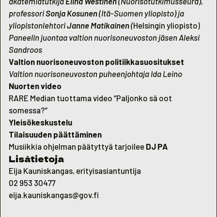
akatemiatutkija
Elina Westinen
(Nuorisotutkimusseura),
professori
Sonja Kosunen
(Itä-Suomen yliopisto) ja
yliopistonlehtori
Janne Matikainen
(
Helsingin yliopisto)
Paneelin juontaa valtion nuorisoneuvoston jäsen Aleksi
Sandroos
Valtion nuorisoneuvoston politiikkasuositukset
Valtion nuorisoneuvoston puheenjohtaja Ida Leino
Nuorten video
RARE Median
tuottama video ”Paljonko sä oot
somessa?”
Yleisökeskustelu
Tilaisuuden päättäminen
Musiikkia ohjelman päätyttyä tarjoilee
DJ PA
Lisätietoja
Eija Kauniskangas, erityisasiantuntija
02 953 30477
eija.kauniskangas@gov.fi