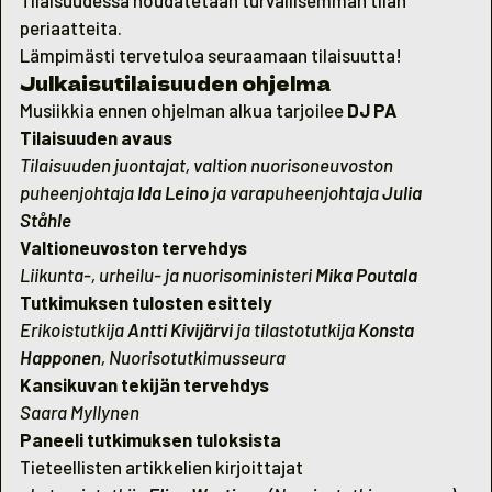
Tilaisuudessa noudatetaan turvallisemman tilan
periaatteita.
Lämpimästi tervetuloa seuraamaan tilaisuutta!
Julkaisutilaisuuden ohjelma
Musiikkia ennen ohjelman alkua tarjoilee
DJ PA
Tilaisuuden avaus
Tilaisuuden juontajat, valtion nuorisoneuvoston
puheenjohtaja
Ida Leino
ja varapuheenjohtaja
Julia
Ståhle
Valtioneuvoston tervehdys
Liikunta-, urheilu- ja nuorisoministeri
Mika Poutala
Tutkimuksen tulosten esittely
Erikoistutkija
Antti Kivijärvi
ja tilastotutkija
Konsta
Happonen
, Nuorisotutkimusseura
Kansikuvan tekijän tervehdys
Saara Myllynen
Paneeli tutkimuksen tuloksista
Tieteellisten artikkelien kirjoittajat