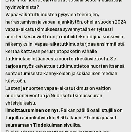
hyvinvoinnista?
Vapaa-aikatutkimusten pysyvien teemojen,
harrastamisen ja vapaa-ajankäytön, ohella vuoden 2024
vapaa-aikatutkimuksessa syvennytään erityisesti
nuorten kesänviettoon ja mobiiliteknologiaa koskeviin
näkemyksiin. Vapaa-aikatutkimus tarjoaa ensimmäistä
kertaa kattavan perustietopaketin vähälle
tutkimukselle jääneestä nuorten kesänvietosta. Se
tarjoaa myös kaivattua tutkimustietoa nuorten itsensä
suhtautumisesta kännyköiden ja sosiaalisen median
käyttöön.
Lasten ja nuorten vapaa-aikatutkimus on valtion
nuorisoneuvoston ja
Nuorisotutkimusseuran
yhteisjulkaisu.
Ilmoittautuminen on nyt
.
Paikan päällä osallistujille on
tarjolla aamukahvia klo 8.30 alkaen. Striimiä pääset
seuraamaan
Tiedekulman sivuilta
.