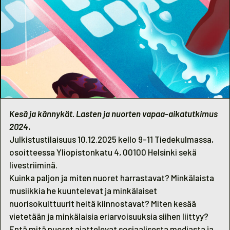
Kesä ja kännykät. Lasten ja nuorten vapaa-aikatutkimus
2024
.
Julkistustilaisuus 10.12.2025 kello 9-11 Tiedekulmassa,
osoitteessa Yliopistonkatu 4, 00100 Helsinki sekä
livestriiminä.
Kuinka paljon ja miten nuoret harrastavat? Minkälaista
musiikkia he kuuntelevat ja minkälaiset
nuorisokulttuurit heitä kiinnostavat? Miten kesää
vietetään ja minkälaisia eriarvoisuuksia siihen liittyy?
Entä mitä nuoret ajattelevat sosiaalisesta mediasta ja