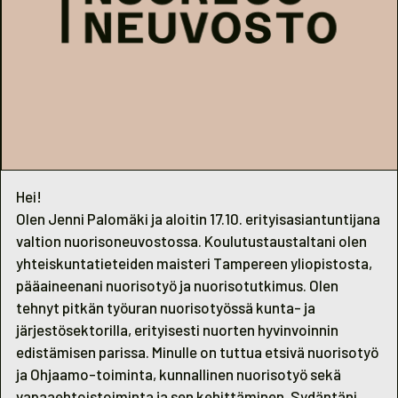
Hei!
Olen Jenni Palomäki ja aloitin 17.10. erityisasiantuntijana
valtion nuorisoneuvostossa. Koulutustaustaltani olen
yhteiskuntatieteiden maisteri Tampereen yliopistosta,
pääaineenani nuorisotyö ja nuorisotutkimus. Olen
tehnyt pitkän työuran nuorisotyössä kunta- ja
järjestösektorilla, erityisesti nuorten hyvinvoinnin
edistämisen parissa. Minulle on tuttua etsivä nuorisotyö
ja Ohjaamo-toiminta, kunnallinen nuorisotyö sekä
vapaaehtoistoiminta ja sen kehittäminen. Sydäntäni