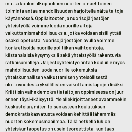
mutta koulun ulkopuolinen nuorten omaehtoinen
toiminta antaa mahdollisuuden harjoitella näitä taitoja
käytännössä. Oppilaitosten ja nuorisojärjestöjen
yhteistyöllä voimme luoda nuorille aitoja
vaikuttamismahdollisuuksia, jotka voidaan sisällyttää
osaksi opetusta. Nuorisojärjestöjen avulla voimme
konkretisoida nuorille politiikan vaihtoehtoja,
kiistanalaisia kysymyksiä sekä yhteistyöllä rakentuvia
ratkaisumalleja. Järjestöyhteistyö antaa kouluille myös
mahdollisuuden luoda nuorille kokemuksia
yhteiskunnallisen vaikuttamisen yhteisöllisestä
ulottuvuudesta yksilöllisten vaikuttamistapojen lisäksi.
Kriittisin vaihe demokratiataitojen oppimisessa on juuri
ennen täysi-ikäisyyttä. Me allekirjoittaneet avaammekin
keskustelun, miten toisen asteen koulutuksen
demokratiakasvatusta voidaan kehittää lähemmäs
nuorten kokemusmaailmaa. Tällä hetkellä lukion
yhteiskuntaopetus on usein teoreettista, kun taas