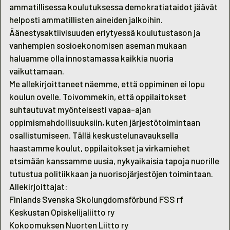
ammatillisessa koulutuksessa demokratiataidot jäävät
helposti ammatillisten aineiden jalkoihin.
Äänestysaktiivisuuden eriytyessä koulutustason ja
vanhempien sosioekonomisen aseman mukaan
haluamme olla innostamassa kaikkia nuoria
vaikuttamaan.
Me allekirjoittaneet näemme, että oppiminen ei lopu
koulun ovelle. Toivommekin, että oppilaitokset
suhtautuvat myönteisesti vapaa-ajan
oppimismahdollisuuksiin, kuten järjestötoimintaan
osallistumiseen. Tällä keskustelunavauksella
haastamme koulut, oppilaitokset ja virkamiehet
etsimään kanssamme uusia, nykyaikaisia tapoja nuorille
tutustua politiikkaan ja nuorisojärjestöjen toimintaan.
Allekirjoittajat:
Finlands Svenska Skolungdomsförbund FSS rf
Keskustan Opiskelijaliitto ry
Kokoomuksen Nuorten Liitto ry