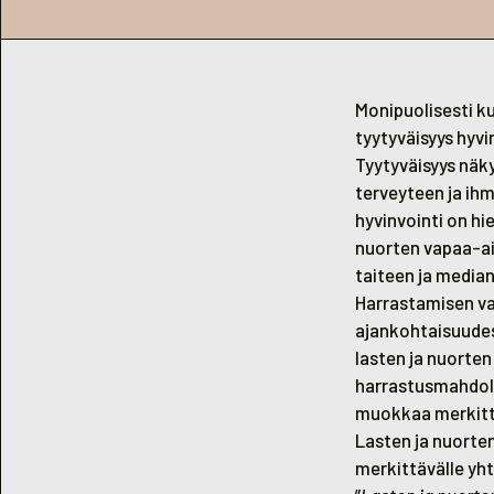
Monipuolisesti k
tyytyväisyys hyvi
Tyytyväisyys näk
terveyteen ja ihm
hyvinvointi on h
nuorten vapaa-a
taiteen ja media
Harrastamisen va
ajankohtaisuudes
lasten ja nuorte
harrastusmahdoll
muokkaa merkittä
Lasten ja nuorte
merkittävälle yht