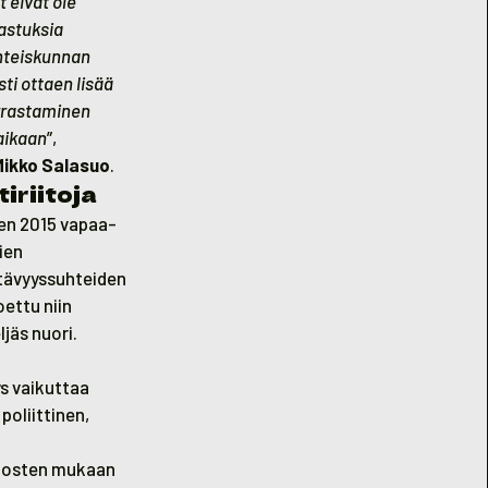
 eivät ole
rastuksia
yhteiskunnan
ti ottaen lisää
arrastaminen
 aikaan
”,
Mikko Salasuo
.
iriitoja
en 2015 vapaa-
ien
stävyyssuhteiden
oettu niin
ljäs nuori.
s vaikuttaa
poliittinen,
Tulosten mukaan