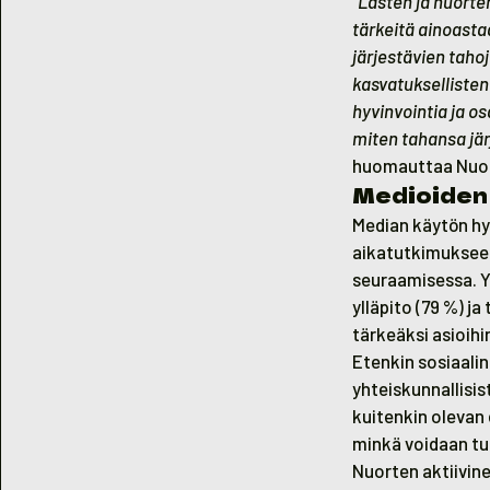
”
Lasten ja nuorte
tärkeitä ainoasta
järjestävien taho
kasvatuksellisten
hyvinvointia ja o
miten tahansa jär
huomauttaa Nuori
Medioiden 
Median käytön hy
aikatutkimukseen v
seuraamisessa. Y
ylläpito (79 %) j
tärkeäksi asioihi
Etenkin sosiaalin
yhteiskunnallisi
kuitenkin olevan 
minkä voidaan tul
Nuorten aktiivin