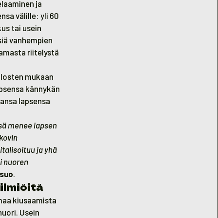
elaaminen ja
sa välille: yli 60
us tai usein
ksiä vanhempien
amasta riitelystä
ulosten mukaan
lapsensa kännykän
vansa lapsensa
issä menee lapsen
 kovin
talisoituu ja yhä
i nuoren
suo
.
ilmiöitä
maa kiusaamista
nuori. Usein