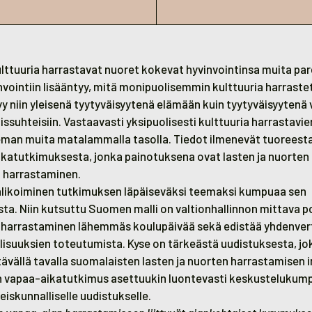
ulttuuria harrastavat nuoret kokevat hyvinvointinsa muita pa
nvointiin lisääntyy, mitä monipuolisemmin kulttuuria harraste
yy niin yleisenä tyytyväisyytenä elämään kuin tyytyväisyytenä
issuhteisiin. Vastaavasti yksipuolisesti kulttuuria harrastavi
ieman muita matalammalla tasolla. Tiedot ilmenevät tuoreest
ikatutkimuksesta
, jonka painotuksena ovat lasten ja nuorten 
n harrastaminen.
likoiminen tutkimuksen läpäiseväksi teemaksi kumpuaa sen
ta. Niin kutsuttu Suomen malli on valtionhallinnon mittava p
n harrastaminen lähemmäs koulupäivää sekä edistää yhdenver
isuuksien toteutumista. Kyse on tärkeästä uudistuksesta, j
vällä tavalla suomalaisten lasten ja nuorten harrastamisen i
n vapaa-aikatutkimus asettuukin luontevasti keskustelukum
eiskunnalliselle uudistukselle.