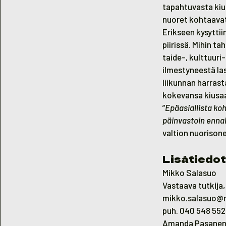
tapahtuvasta kius
nuoret kohtaavat 
Erikseen kysyttii
piirissä. Mihin t
taide-, kulttuuri
ilmestyneestä la
liikunnan harrast
kokevansa kiusaam
”
Epäasiallista ko
päinvastoin ennal
valtion nuoriso
Lisätiedot
Mikko Salasuo
Vastaava tutkija
mikko.salasuo@n
puh. 040 548 55
Amanda Pasane