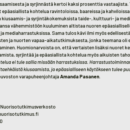
aamisesta ja syrjinnästä kertoi kaksi prosenttia vastaajista.
epäasiallista kohtelua ravintoloissa, baareissa ja kahviloissa
n kiusaamis- ja syrjintäkokemuksista taide-, kulttuuri- ja me
ahansa vähemmistöön kuuluminen altistaa nuoren epäasiallisell
- ja mediaharrastuksissa. Sama tulos kävi ilmi myös edellisest
sten ja nuorten vapaa-aikatutkimuksesta, jonka teemana oli e
aminen. Huomionarvoista on, että vertaisten lisäksi nuoret k
ista, syrjintää ja epäasiallista kohtelua myös aikuisten taho
htelua ei tule sallia missään harrastuksissa. Harrastustoiminna
taehkäistä kiusaamista, ja epäasialliseen käytökseen tulee pu
neuvoston varapuheenjohtaja
Amanda Pasanen
.
,
Nuorisotutkimusverkosto
uorisotutkimus.fi
20
n