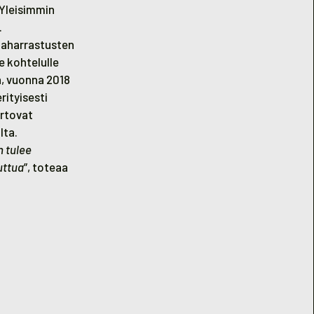
 Yleisimmin
.
diaharrastusten
e kohtelulle
ä, vuonna 2018
rityisesti
ertovat
lta.
n tulee
uttua
”, toteaa