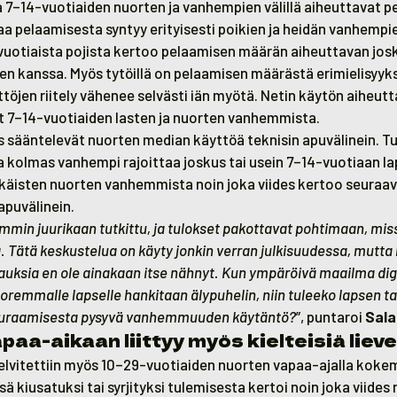
a 7–14-vuotiaiden nuorten ja vanhempien välillä aiheuttavat p
taa pelaamisesta syntyy erityisesti poikien ja heidän vanhempien
vuotiaista pojista kertoo pelaamisen määrän aiheuttavan josk
ien kanssa. Myös tytöillä on pelaamisen määrästä erimielisyy
töjen riitely vähenee selvästi iän myötä. Netin käytön aiheutt
et 7–14-vuotiaiden lasten ja nuorten vanhemmista.
ääntelevät nuorten median käyttöä teknisin apuvälinein. T
a kolmas vanhempi rajoittaa joskus tai usein 7–14-vuotiaan 
käisten nuorten vanhemmista noin joka viides kertoo seuraa
 apuvälinein.
iemmin juurikaan tutkittu, ja tulokset pakottavat pohtimaan, m
a. Tätä keskustelua on käyty jonkin verran julkisuudessa, mutta
njauksia en ole ainakaan itse nähnyt. Kun ympäröivä maailma digi
remmalle lapselle hankitaan älypuhelin, niin tuleeko lapsen ta
seuraamisesta pysyvä vanhemmuuden käytäntö?
”, puntaroi
Sala
aa-aikaan liittyy myös kielteisiä lieve
lvitettiin myös 10–29-vuotiaiden nuorten vapaa-ajalla koke
ssä kiusatuksi tai syrjityksi tulemisesta kertoi noin joka viides 