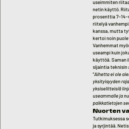
useimmiten riita
netin käyttö. Rii
prosenttia 7–14-
riitelyä vanhemp
kanssa, mutta tyt
kertoi noin puol
Vanhemmat myös s
useampi kuin jok
käyttöä. Saman i
sijaintia teknisin
”
Aihetta ei ole a
yksityisyyden raj
yksiselitteisiä li
useammalle ja nuo
paikkatietojen 
Nuorten vap
Tutkimuksessa se
ja syrjintää. Neti