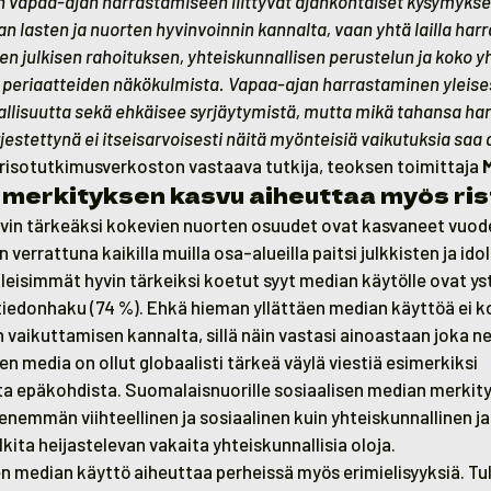
n vapaa-ajan harrastamiseen liittyvät ajankohtaiset kysymykset
an lasten ja nuorten hyvinvoinnin kannalta, vaan yhtä lailla har
jen julkisen rahoituksen, yhteiskunnallisen perustelun ja koko 
 periaatteiden näkökulmista. Vapaa-ajan harrastaminen yleises
sallisuutta sekä ehkäisee syrjäytymistä, mutta mikä tahansa h
jestettynä ei itseisarvoisesti näitä myönteisiä vaikutuksia saa
sotutkimusverkoston vastaava tutkija, teoksen toimittaja
merkityksen kasvu aiheuttaa myös rist
vin tärkeäksi kokevien nuorten osuudet ovat kasvaneet vuod
errattuna kaikilla muilla osa-alueilla paitsi julkkisten ja idol
leisimmät hyvin tärkeiksi koetut syyt median käytölle ovat y
a tiedonhaku (74 %). Ehkä hieman yllättäen median käyttöä ei k
n vaikuttamisen kannalta, sillä näin vastasi ainoastaan joka ne
en media on ollut globaalisti tärkeä väylä viestiä esimerkiksi
sta epäkohdista. Suomalaisnuorille sosiaalisen median merkity
enemmän viihteellinen ja sosiaalinen kuin yhteiskunnallinen ja 
kita heijastelevan vakaita yhteiskunnallisia oloja.
en median käyttö aiheuttaa perheissä myös erimielisyyksiä. 