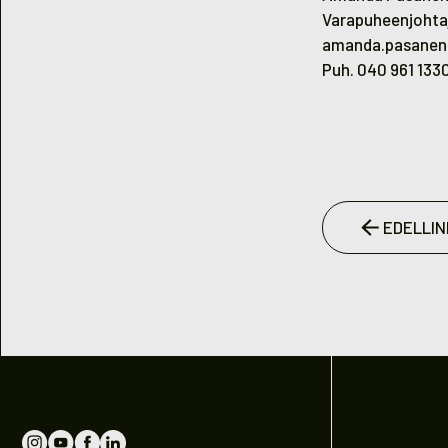
Varapuheenjohtaj
amanda.pasanen
Puh. 040 961 133
EDELLIN