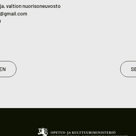
a, valtion nuorisoneuvosto
@gmail.com
0
EN
S