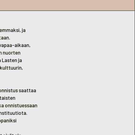
remmaksi, ja
taan.
 vapaa-aikaan,
en nuorten
a
Lasten ja
kulttuurin,
onnistus saattaa
taisten
oka onnistuessaan
nstituutiota.
ppaniksi