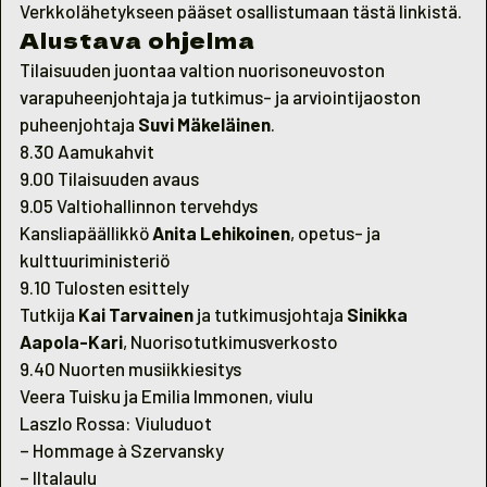
Verkkolähetykseen pääset osallistumaan
tästä linkistä.
Alustava ohjelma
Tilaisuuden juontaa valtion nuorisoneuvoston
varapuheenjohtaja ja tutkimus- ja arviointijaoston
puheenjohtaja
Suvi Mäkeläinen
.
8.30 Aamukahvit
9.00 Tilaisuuden avaus
9.05 Valtiohallinnon tervehdys
Kansliapäällikkö
Anita Lehikoinen
, opetus- ja
kulttuuriministeriö
9.10 Tulosten esittely
Tutkija
Kai Tarvainen
ja tutkimusjohtaja
Sinikka
Aapola-Kari
, Nuorisotutkimusverkosto
9.40 Nuorten musiikkiesitys
Veera Tuisku ja Emilia Immonen, viulu
Laszlo Rossa: Viuluduot
– Hommage à Szervansky
– Iltalaulu