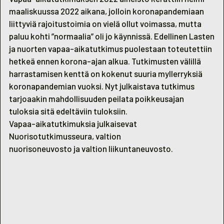
maaliskuussa 2022 aikana, jolloin koronapandemiaan
liittyviä rajoitustoimia on vielä ollut voimassa, mutta
paluu kohti ”normaalia” oli jo käynnissä. Edellinen Lasten
ja nuorten vapaa-aikatutkimus puolestaan toteutettiin
hetkeä ennen korona-ajan alkua. Tutkimusten välillä
harrastamisen kenttä on kokenut suuria myllerryksiä
koronapandemian vuoksi. Nyt julkaistava tutkimus
tarjoaakin mahdollisuuden peilata poikkeusajan
tuloksia sitä edeltäviin tuloksiin.
Vapaa-aikatutkimuksia julkaisevat
Nuorisotutkimusseura
, valtion
nuorisoneuvosto ja
valtion liikuntaneuvosto
.