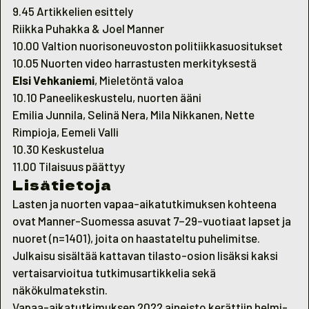
9.45 Artikkelien esittely
Riikka Puhakka & Joel Manner
10.00 Valtion nuorisoneuvoston politiikkasuositukset
10.05 Nuorten video harrastusten merkityksestä
Elsi Vehkaniemi
, Mieletöntä valoa
10.10 Paneelikeskustelu, nuorten ääni
Emilia Junnila, Selinä Nera, Mila Nikkanen, Nette
Rimpioja, Eemeli Valli
10.30 Keskustelua
11.00 Tilaisuus päättyy
Lisätietoja
Lasten ja nuorten vapaa-aikatutkimuksen kohteena
ovat Manner-Suomessa asuvat 7–29-vuotiaat lapset ja
nuoret (n=1401), joita on haastateltu puhelimitse.
Julkaisu sisältää kattavan tilasto-osion lisäksi kaksi
vertaisarvioitua tutkimusartikkelia sekä
näkökulmatekstin.
Vapaa-aikatutkimuksen 2022 aineisto kerättiin helmi-