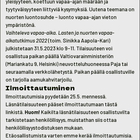
yleisyyteen, koettuun vapaa-ajan määrään ja
tyytyväisyyteen liittyviä kysymyksiä. Uutena teemana on
nuorten luontosuhde – luonto vapaa-ajan vieton
ympäristönä.
Vaihteleva vapaa-aika. Lasten ja nuorten vapaa-
aikatutkimus 2022
(toim. Sinikka Aapola-Kari)
julkistetaan 31.5.2023 klo 9–11. Tilaisuuteen voi
osallistua paikan päällä Valtiovarainministeriön
(Mariankatu 9, Helsinki) neuvotteluhuoneessa Paja tai
seuraamalla verkkolähetystä
. Paikan päällä osallistuville
on tarjolla aamukahvitarjoilu.
Ilmoittautuminen
Ilmoittautumisia pyydetään 25.5. mennessä.
Läsnätilaisuuteen pääset ilmoittautumaan
tästä
linkistä
.
Huom!
Kaikilta läsnätilaisuuteen osallistuvilta
tarkistetaan henkilöllisyys, muistathan siis ottaa
henkilöllisyystodistuksen mukaan.
Etäosallistumista varten emme kerää ilmoittautumisia.