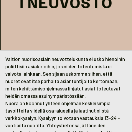
Valtion nuorisoasiain neuvottelukunta ei usko hienoihin
poliittisiin asiakirjoihin, jos niiden toteutumista ei
valvota lainkaan. Sen sijaan uskomme siihen, että
nuoret ovat itse parhaita asiantuntijoita kertomaan,
miten kehittämisohjelmassa linjatut asiat toteutuvat
heidän omassa asuinympäristössään.
Nuora on koonnut yhteen ohjelman keskeisimpiä
tavoitteita viidellä osa-alueella ja laatinut niistä
verkkokyselyn. Kyselyyn toivotaan vastauksia 13-24 -
vuotiailta nuorilta. Yhteystietonsa jättäneiden