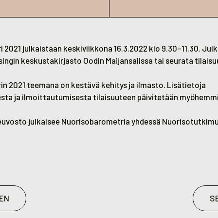
2021 julkaistaan keskiviikkona 16.3.2022 klo 9.30–11.30. Julk
lsingin keskustakirjasto Oodin Maijansalissa tai seurata tilais
n 2021 teemana on kestävä kehitys ja ilmasto. Lisätietoja
desta ja ilmoittautumisesta tilaisuuteen päivitetään myöhemm
.
euvosto julkaisee Nuorisobarometria yhdessä Nuorisotutkim
EN
S