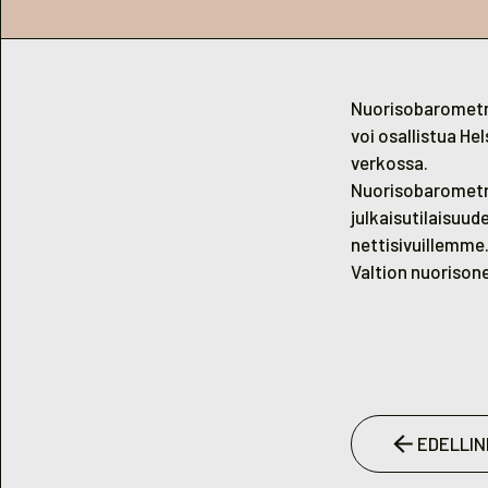
Nuorisobarometri 
voi osallistua He
verkossa.
Nuorisobarometri
julkaisutilaisuu
nettisivuillemme
Valtion nuorison
EDELLIN