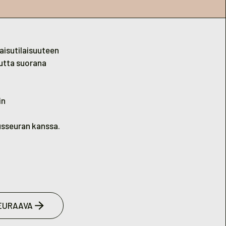
aisutilaisuuteen
uutta suorana
in
usseuran kanssa.
EURAAVA