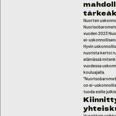
mahdoll
tärkeäk
Nuorten uskonnol
Nuorisobarometris
vuoden 2023 Nuor
ei-uskonnollisena
Hyvin uskonnollis
nuorista kertoi r
elämässä mitenkä
vuodessa uskonnol
kouluajalla.
”Nuorisobarometr
on ei-uskonnolli
tuoda esille julk
Kiinnit
yhteisk
Vuosittain vaiht