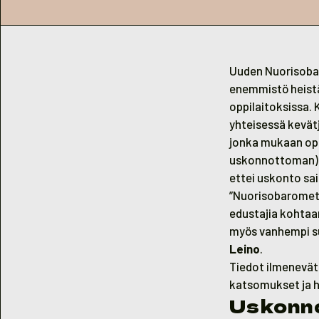
Uuden Nuorisobar
enemmistö heist
oppilaitoksissa. 
yhteisessä kevät
jonka mukaan opp
uskonnottoman) m
ettei uskonto sai
”Nuorisobarometr
edustajia kohtaa
myös vanhempi su
Leino
.
Tiedot ilmenevät
katsomukset ja h
Uskonno