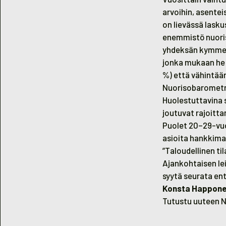
arvoihin, asentei
on lievässä lask
enemmistö nuorist
yhdeksän kymmene
jonka mukaan he 
%) että vähintään
Nuorisobarometri
Huolestuttavina 
joutuvat rajoitta
Puolet 20–29-vuo
asioita hankkima
”Taloudellinen ti
Ajankohtaisen le
syytä seurata en
Konsta Happon
Tutustu uuteen N