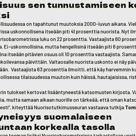
isuus sen tunnustamiseen 
si
lisuudessa on tapahtunut muutoksia 2000-luvun aikana. Vie
sa uskonnollisena itseään piti 41 prosenttia nuorista. Nyt i
isobarometrissa luku on 22 prosenttia. Vastaajista 60 prosent
. Ei-uskonnollisina, mutta hengellisinä itseään piti 6 prosentt
ina itseään pitävien osuus oli 10 prosenttia vastaajista. Sam
ukoilevansa päivittäin. Valtaosalle nuorista uskonto ei näy päi
än. Vastaajista 63 prosenttia ilmoitti, että käy harvemmin k
lisessa tilaisuudessa muutoin kuin häissä, hautajaisissa, rist
in tulokset kertovat lisääntyneestä katsomusten kirjosta. V
sia, mutta samaan aikaan nuorille on tärkeää, että oman kat
isesti”, kiteyttää Nuorisotutkimusseuran vastaava tutkija
Tomi
tyneisyys suomalaiseen
untaan korkealla tasolla
uvan teeman lisäksi Nuorisobarometreissa tarkastellaan useit