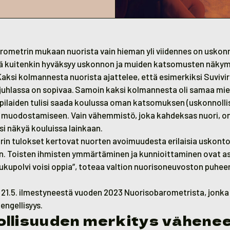
ometrin mukaan nuorista vain hieman yli viidennes on uskonn
ä kuitenkin hyväksyy uskonnon ja muiden katsomusten näky
Kaksi kolmannesta nuorista ajattelee, että esimerkiksi Suvivi
juhlassa on sopivaa. Samoin kaksi kolmannesta oli samaa mie
ilaiden tulisi saada koulussa oman katsomuksen (uskonnollis
uodostamiseen. Vain vähemmistö, joka kahdeksas nuori, on 
si näkyä kouluissa lainkaan.
in tulokset kertovat nuorten avoimuudesta erilaisia uskontok
n. Toisten ihmisten ymmärtäminen ja kunnioittaminen ovat asi
kupolvi voisi oppia”, toteaa valtion nuorisoneuvoston puhee
 21.5. ilmestyneestä vuoden 2023 Nuorisobarometrista, jonk
engellisyys.
llisuuden merkitys vähenee