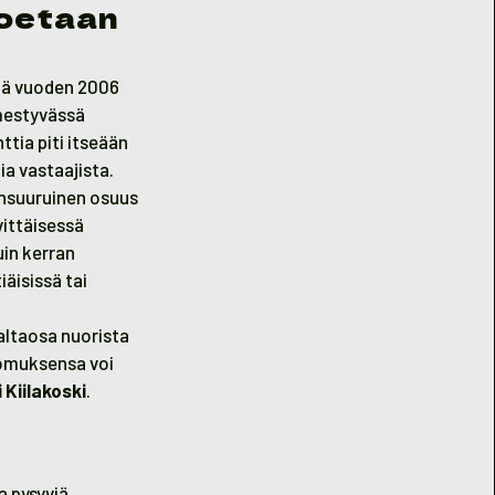
koetaan
lä vuoden 2006
lmestyvässä
tia piti itseään
ia vastaajista.
ansuuruinen osuus
vittäisessä
uin kerran
iäisissä tai
altaosa nuorista
somuksensa voi
 Kiilakoski
.
a pysyviä