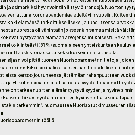
siin ja esimerkiksi hyvinvointiin liittyviä trendejä. Nuorten ty
ussa verrattuna koronapandemiaa edeltäviin vuosiin. Kuitenkin
a koki elämänsä tarkoitukselliseksi ja tunsi itsensä arvokkaa
stä nuoresta oli vähintään jokseenkin samaa mieltä väittä
kokevat pystyvänsä elämään arvojensa mukaisesti. Sekä erittä
 melko kiinteästi (81 %) suomalaiseen yhteiskuntaan kuuluvie
en mittaushistoriassa toiseksi korkeimmalla tasolla.
sen sijaan voi pitää tuoreen Nuorisobarometrin tietoja, joid
maan esimerkiksi sosiaalisia suhteitaan taloudellisen tilantee
tiaista kertoo joutuneensa jättämään rahanpuutteen vuoksi 
tta ja yli kolmasosa on ollut samasta syystä tapaamatta ystä
lanne on tärkeä nuorten elämäntyytyväisyyden ja hyvinvoinnin
ikkauspolitiikan myötä on nuorten hyvinvointia ja siinä tapah
tistäkin tarkemmin”, huomauttaa Nuorisotutkimusseuran tila
en
.
uorisobarometriin täällä.