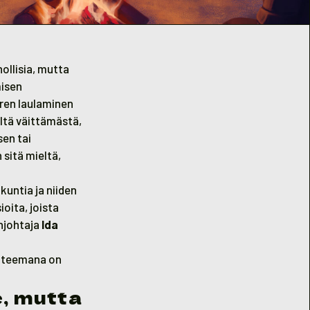
ollisia, mutta
misen
rren laulaminen
ltä väittämästä,
en tai
sitä mieltä,
untia ja niiden
oita, joista
njohtaja
Ida
a teemana on
, mutta