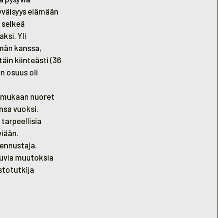
ytyväisyys elämään
 selkeä
ksi. Yli
män kanssa,
in kiinteästi (36
n osuus oli
en mukaan nuoret
nsa vuoksi.
tarpeellisia
viään.
 ennustaja.
tuvia muutoksia
stotutkija