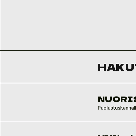
HAKU
NUORI
Puolustuskannalla