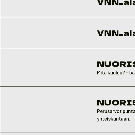
VNN_ala
VNN_al
NUORI
Mitä kuuluu? - b
NUORI
Perusarvot puntar
yhteiskuntaan.