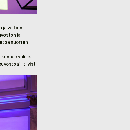
 ja valtion
uvoston ja
ietoa nuorten
kunnan välille.
uvostoa”, tiivisti
risoneuvoston