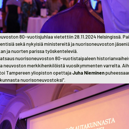
uvoston 80-vuotisjuhlaa vietettiin 28.11.2024 Helsingissä. Pai
 entisiä sekä nykyisiä ministereitä ja nuorisoneuvoston jäseniä
ikan ja nuorten parissa työskenteleviä.
 katsaus nuorisoneuvoston 80-vuotistaipaleen historianvaihei
a neuvoston merkkihenkilöistä vuosikymmenten varrelta. Ai
rtoi Tampereen yliopiston opettaja
Juha Nieminen
puheessaa
kunnasta nuorisoneuvostoksi”.
ja Juha Nieminen