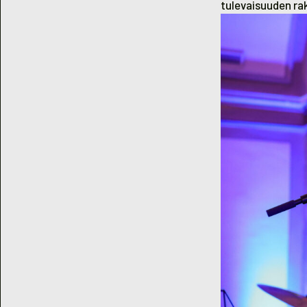
tulevaisuuden rak
Liikunta-, urheil