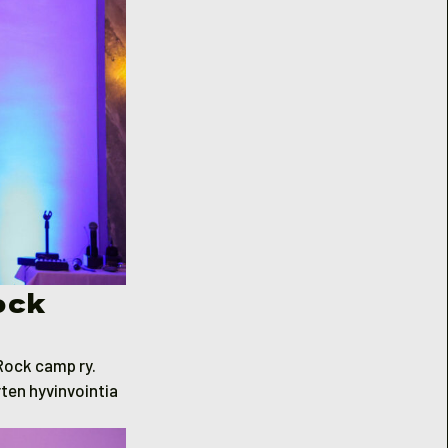
ock
Rock camp ry.
rten hyvinvointia