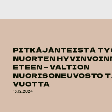
Skip to content
PITKÄJÄNTEISTÄ T
NUORTEN HYVINVOIN
ETEEN − VALTION
NUORISONEUVOSTO T
VUOTTA
13.12.2024