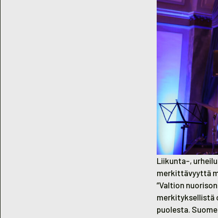
Liikunta-, urheil
merkittävyyttä my
”Valtion nuoriso
merkityksellistä 
puolesta. Suomen 