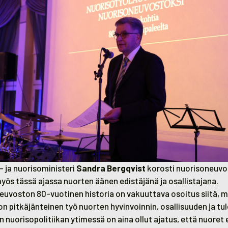
u- ja nuorisoministeri
Sandra Bergqvist
korosti nuorisoneuv
ös tässä ajassa nuorten äänen edistäjänä ja osallistajana.
neuvoston 80-vuotinen historia on vakuuttava osoitus siitä, m
on pitkäjänteinen työ nuorten hyvinvoinnin, osallisuuden ja t
nuorisopolitiikan ytimessä on aina ollut ajatus, että nuoret e