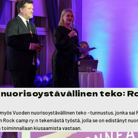
nuorisoystävällinen teko: R
y
n myös Vuoden nuorisoystävällinen teko -tunnustus, jonka sai 
n Rock camp ry:n tekemästä työstä, jolla se on edistänyt nuo
tä toiminnallaan kiusaamista vastaan.
ist, Rock campin Markus Kisonen ja Satu Haveri