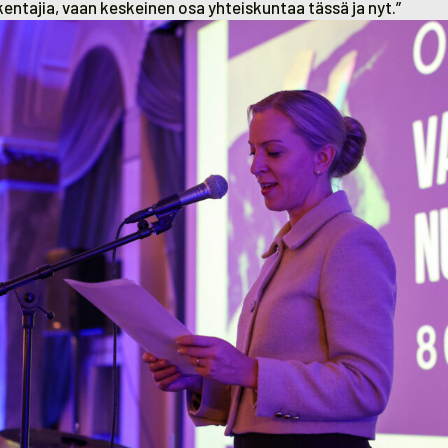
entajia, vaan keskeinen osa yhteiskuntaa tässä ja nyt.”
u- ja nuorisoministeri Sandra Bergqvist