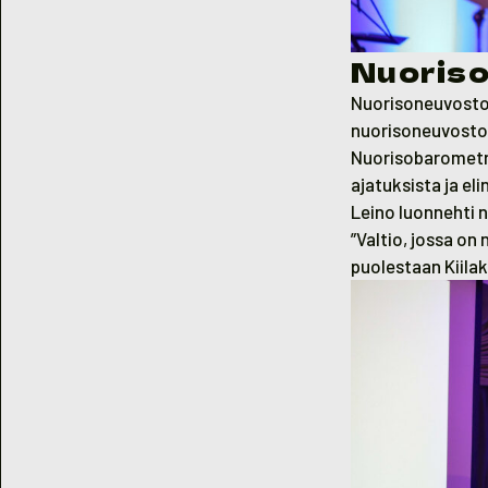
Nuoriso
Nuorisoneuvosto
nuorisoneuvosto
Nuorisobarometri
ajatuksista ja eli
Leino luonnehti n
”Valtio, jossa on
puolestaan Kiilak
Nuorisotutkija, v
puheenjohtaja Id