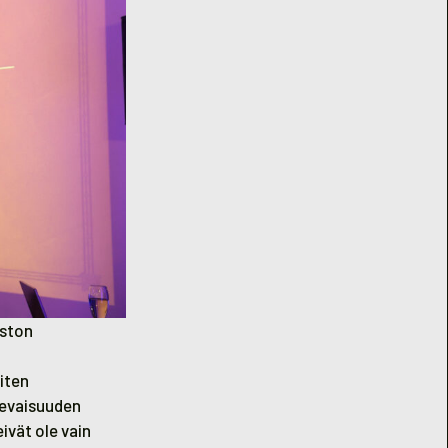
oston
iten
ulevaisuuden
ivät ole vain