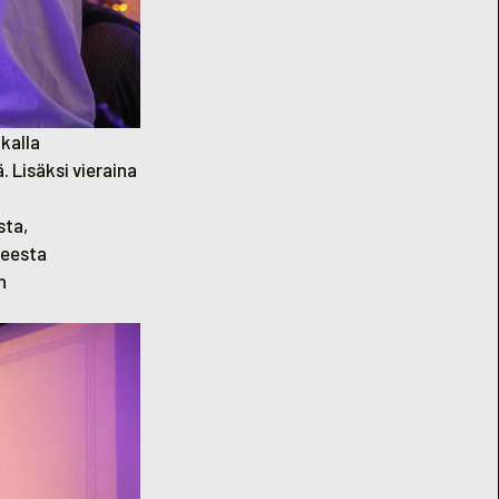
kalla
. Lisäksi vieraina
sta,
heesta
n