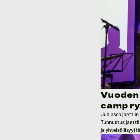
Vuoden 
camp r
Juhlassa jaettii
Tunnustus jaettii
ja yhteisöllisyyt
Ministeri Bergqv