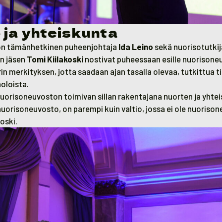
 ja yhteiskunta
n tämänhetkinen puheenjohtaja
Ida Leino
sekä nuorisotutkija
n jäsen
Tomi Kiilakoski
nostivat puheessaan esille nuorisone
n merkityksen, jotta saadaan ajan tasalla olevaa, tutkittua t
noloista.
uorisoneuvoston toimivan sillan rakentajana nuorten ja yhteis
 nuorisoneuvosto, on parempi kuin valtio, jossa ei ole nuorisone
oski.
altion nuorisoneuvoston jäsen Tomi Kiilakoski ja valtion nuo
a Leino