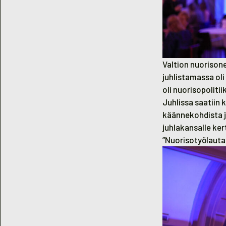
Valtion nuorisone
juhlistamassa oli
oli nuorisopoliti
Juhlissa saatiin
käännekohdista j
juhlakansalle ke
”Nuorisotyölauta
Yliopisto-opetta