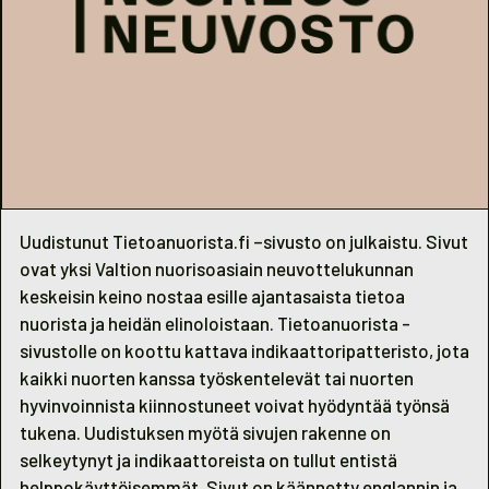
Uudistunut Tietoanuorista.fi –sivusto on julkaistu. Sivut
ovat yksi Valtion nuorisoasiain neuvottelukunnan
keskeisin keino nostaa esille ajantasaista tietoa
nuorista ja heidän elinoloistaan. Tietoanuorista -
sivustolle on koottu kattava indikaattoripatteristo, jota
kaikki nuorten kanssa työskentelevät tai nuorten
hyvinvoinnista kiinnostuneet voivat hyödyntää työnsä
tukena. Uudistuksen myötä sivujen rakenne on
selkeytynyt ja indikaattoreista on tullut entistä
helppokäyttöisemmät. Sivut on käännetty englannin ja