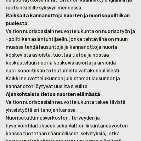
ruotsin kielille syksyyn mennessä.
Raikkaita kannanottoja nuorten ja nuorisopolitiikan
puolesta
Valtion nuorisoasiain neuvottelukunta on nuorisotyön ja
–politiikan asiantuntijaelin, jonka tehtävänä on muun
muassa tehdä lausuntoja ja kannanottoja nuoria
koskevista asioista, tuottaa tietoa ja nostaa
keskusteluun nuoria koskevia asioita ja arvioida
nuorisopolitiikan toteutumista valtakunnallisesti.
Kaikki neuvottelukunnan julkistamat lausunnot ja
kannanotot löytyvät uusilta sivuilta.
Ajankohtaista tietoa nuorten elämästä
Valtion nuorisoasiain neuvottelukunta tekee tiivistä
yhteistyötä eri tahojen kanssa.
Nuorisotutkimusverkoston, Terveyden ja
hyvinvointilaitokseen sekä Valtion liikuntaneuvoston
kanssa tuotetaan säännöllisesti selvityksiä, jotka