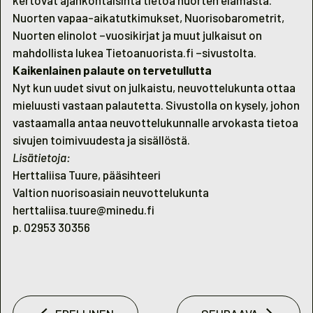
kertovat ajankohtaisinta tietoa nuorten elämästä.
Nuorten vapaa-aikatutkimukset, Nuorisobarometrit,
Nuorten elinolot –vuosikirjat ja muut julkaisut on
mahdollista lukea Tietoanuorista.fi –sivustolta.
Kaikenlainen palaute on tervetullutta
Nyt kun uudet sivut on julkaistu, neuvottelukunta ottaa
mieluusti vastaan palautetta. Sivustolla on kysely, johon
vastaamalla antaa neuvottelukunnalle arvokasta tietoa
sivujen toimivuudesta ja sisällöstä.
Lisätietoja:
Herttaliisa Tuure, pääsihteeri
Valtion nuorisoasiain neuvottelukunta
herttaliisa.tuure@minedu.fi
p. 02953 30356