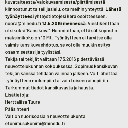
kuvataiteesta/valokuvaamisesta/piirtämisestä
kiinnostunut taiteilijasielu, ota meihin yhteyttä.
Lähetä
työnäytteesi
yhteystietojesi kera osoitteeseen:
nuora@minedu.fi
13.5.2016 mennessä
. Viestikenttään
otsikoksi ”Kansikuva”. Huomioithan, että sähköpostin
maksimikoko on 10 Mt. Työnäytteen ei tarvitse olla
valmis kansikuvaehdotus, se voi olla muukin esitys
osaamisestasi ja tyylistäsi.
Tekijä tai tekijät valitaan 17.5.2016 pidettävässä
neuvottelukunnan kokouksessa. Sopimus kansikuvan
tekijän kanssa tehdään valinnan jälkeen. Voit lähettää
työnäytteen molempiin tai vain toiseen aihepiiriin.
Tarkemmat tiedot kansikuvasta ja hausta.
Lisätietoja:
Herttaliisa Tuure
Pääsihteeri
Valtion nuorisoasiain neuvottelukunta
etunimi.sukunimi@minedu.fi