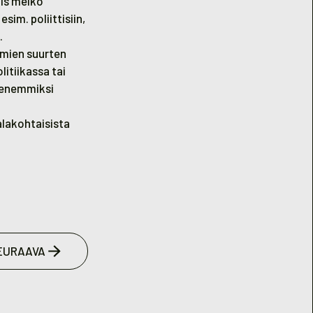
iis melko
sim. poliittisiin,
.
omien suurten
itiikassa tai
pienemmiksi
 alakohtaisista
EURAAVA