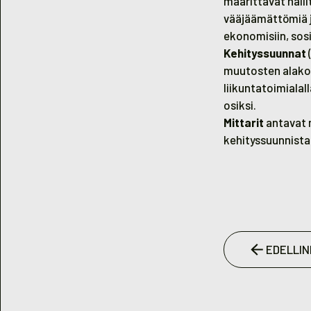
määrittävät halli
vääjäämättömiä ja
ekonomisiin, sosia
Kehityssuunnat
muutosten alakoh
liikuntatoimialal
osiksi.
Mittarit
antavat m
kehityssuunnista.
EDELLIN