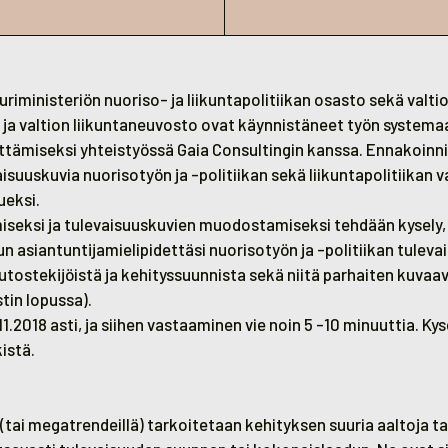
uriministeriön nuoriso- ja liikuntapolitiikan osasto sekä valti
ja valtion liikuntaneuvosto ovat käynnistäneet työn systema
ttämiseksi yhteistyössä Gaia Consultingin kanssa. Ennakoinn
isuuskuvia nuorisotyön ja -politiikan sekä liikuntapolitiikan v
ueksi.
iseksi ja tulevaisuuskuvien muodostamiseksi tehdään kysely, 
n asiantuntijamielipidettäsi nuorisotyön ja -politiikan tulev
tostekijöistä ja kehityssuunnista sekä niitä parhaiten kuvaav
tin lopussa).
11.2018 asti, ja siihen vastaaminen vie noin 5 -10 minuuttia. Kys
kistä
.
(tai megatrendeillä) tarkoitetaan kehityksen suuria aaltoja tai 