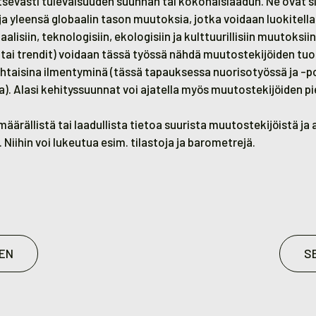
tsevasti tulevaisuuden suunnan tai kokonaislaadun. Ne ovat s
 yleensä globaalin tason muutoksia, jotka voidaan luokitella e
alisiin, teknologisiin, ekologisiin ja kulttuurillisiin muutoksiin
(tai trendit)
voidaan tässä työssä nähdä muutostekijöiden tu
taisina ilmentyminä (tässä tapauksessa nuorisotyössä ja -pol
la). Alasi kehityssuunnat voi ajatella myös muutostekijöiden 
äärällistä tai laadullista tietoa suurista muutostekijöistä ja
 Niihin voi lukeutua esim. tilastoja ja barometrejä.
EN
S