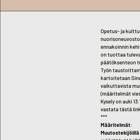
Opetus- ja kulttu
nuorisoneuvosto 
ennakoinnin kehi
on tuottaa tuleva
päätöksenteon t
Työn taustoittam
kartoitetaan Sinu
vaikuttavista muu
(määritelmät vies
Kysely on auki 13.
vastata
tästä lin
***
Määritelmät
:
Muutostekijöillä