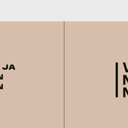
 JA
N
N