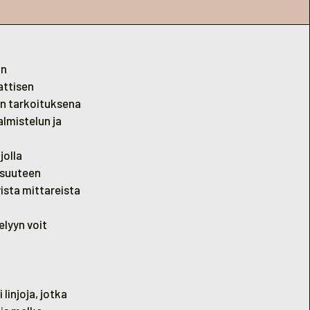
on
attisen
in tarkoituksena
almistelun ja
jolla
aisuuteen
ista mittareista
elyyn voit
linjoja, jotka