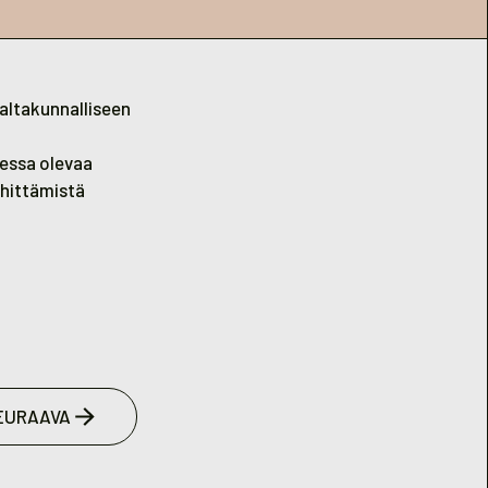
valtakunnalliseen
essa olevaa
ehittämistä
EURAAVA