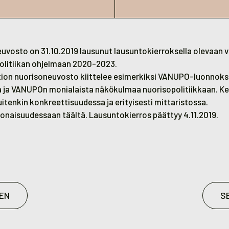
euvosto on 31.10.2019 lausunut lausuntokierroksella olevaan 
politiikan ohjelmaan 2020-2023.
ion nuorisoneuvosto kiittelee esimerkiksi VANUPO-luonnoks
 ja VANUPOn monialaista näkökulmaa nuorisopolitiikkaan. K
tenkin konkreettisuudessa ja erityisesti mittaristossa.
konaisuudessaan
täältä
.
Lausuntokierros päättyy 4.11.2019.
EN
S