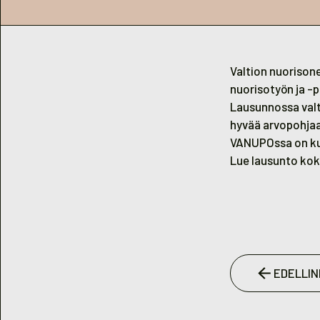
Valtion nuorison
nuorisotyön ja -
Lausunnossa valt
hyvää arvopohjaa
VANUPOssa on kui
Lue lausunto ko
EDELLIN