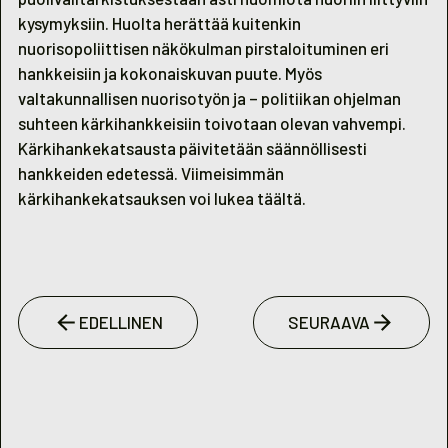
kysymyksiin. Huolta herättää kuitenkin
nuorisopoliittisen näkökulman pirstaloituminen eri
hankkeisiin ja kokonaiskuvan puute. Myös
valtakunnallisen nuorisotyön ja – politiikan ohjelman
suhteen kärkihankkeisiin toivotaan olevan vahvempi.
Kärkihankekatsausta päivitetään säännöllisesti
hankkeiden edetessä. Viimeisimmän
kärkihankekatsauksen voi lukea
täältä
.
EDELLINEN
SEURAAVA