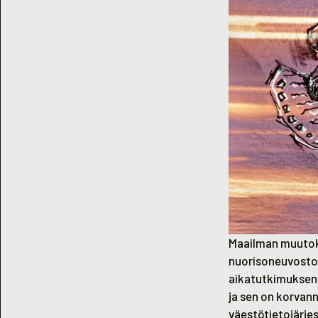
Maailman muutoks
nuorisoneuvoston
aikatutkimuksen 
ja sen on korvan
väestötietojärje