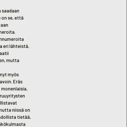
n saadaan
 on se, että
taan
meroita.
linnumeroita
 eri lähteistä,
aatii
sen, mutta
nnyt myös
avoin. Eräs
 monenlaisia,
eruuyritysten
llistavat
mutta niissä on
ollista tietää,
 näkökulmasta