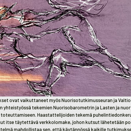
et ovat vaikuttaneet myös Nuorisotutkimusseuran ja Valti
 yhteistyössä tekemien Nuorisobarometrin ja Lasten ja nuo
toteuttamiseen. Haastattelijoiden tekemä puhelintiedonkeru
nut itse täytettävä verkkolomake, johon kutsut lähetetään p
stelmä mahdollistaa sen, että käytännössä kaikille tutkimuk