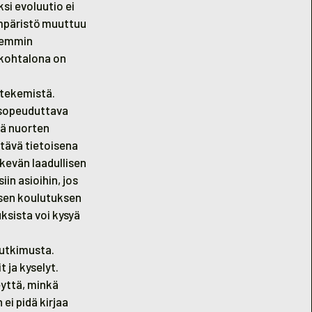
ksi evoluutio ei
ympäristö muuttuu
rkemmin
n kohtalona on
 tekemistä.
 sopeuduttava
tä nuorten
tävä tietoisena
ekevän laadullisen
iin asioihin, jos
lisen koulutuksen
ksista voi kysyä
tutkimusta.
 ja kyselyt.
eyttä, minkä
ei pidä kirjaa