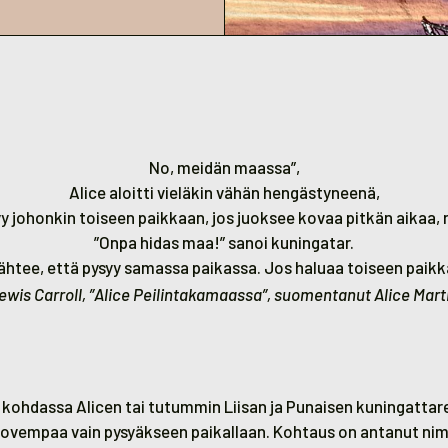
No, meidän maassa”,
Alice aloitti vieläkin vähän hengästyneenä,
yy johonkin toiseen paikkaan, jos juoksee kovaa pitkän aikaa, n
”Onpa hidas maa!” sanoi kuningatar.
 lähtee, että pysyy samassa paikassa. Jos haluaa toiseen paikka
ewis Carroll, ”Alice Peilintakamaassa”, suomentanut Alice Mart
n kohdassa Alicen tai tutummin Liisan ja Punaisen kuningattar
kovempaa vain pysyäkseen paikallaan. Kohtaus on antanut n