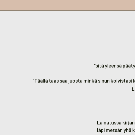
”sitä yleensä päät
”Täällä taas saa juosta minkä sinun koivistasi
L
Lainatussa kirja
läpi metsän yhä 