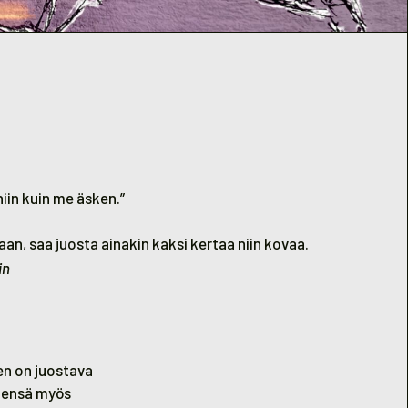
iin kuin me äsken.”
an, saa juosta ainakin kaksi kertaa niin kovaa.
in
en on juostava
imensä myös