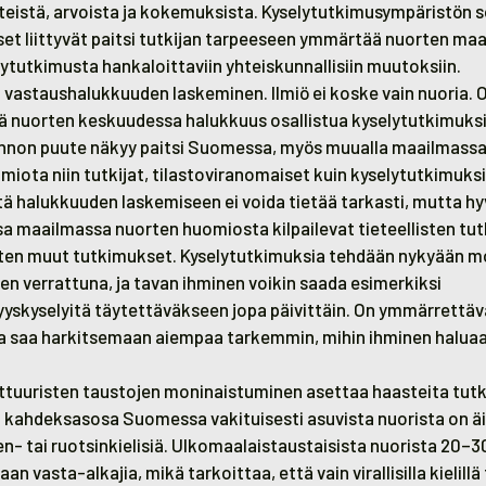
piteistä, arvoista ja kokemuksista. Kyselytutkimusympäristön
et liittyvät paitsi tutkijan tarpeeseen ymmärtää nuorten ma
lytutkimusta hankaloittaviin yhteiskunnallisiin muutoksiin.
 vastaushalukkuuden laskeminen. Ilmiö ei koske vain nuoria. 
että nuorten keskuudessa halukkuus osallistua kyselytutkimuks
 Innon puute näkyy paitsi Suomessa, myös muualla maailmassa,
miota niin tutkijat, tilastoviranomaiset kuin kyselytutkimuks
tä halukkuuden laskemiseen ei voida tietää tarkasti, mutta hy
sa maailmassa nuorten huomiosta kilpailevat tieteellisten tut
ten muut tutkimukset. Kyselytutkimuksia tehdään nykyään m
 verrattuna, ja tavan ihminen voikin saada esimerkiksi
yyskyselyitä täytettäväkseen jopa päivittäin. On ymmärrettävä
lva saa harkitsemaan aiempaa tarkemmin, mihin ihminen halua
ttuuristen taustojen moninaistuminen asettaa haasteita tu
n kahdeksasosa Suomessa vakituisesti asuvista nuorista on äi
n- tai ruotsinkielisiä. Ulkomaalaistaustaisista nuorista 20
an vasta-alkajia, mikä tarkoittaa, että vain virallisilla kielill