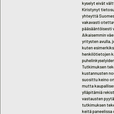
kyselyt eivät väl
Kiristynyt tieto
yhteyttä Suomess
vakavasti otetta
pääsääntöisesti v
Aikaisemmin väest
yritysten avulla, 
kuten esimerkiksi
henkilötietojen 
puhelinkyselyide
Tutkimuksen teke
kustannusten nous
suosittu keino o
mutta kaupallises
ylläpitämiä rekis
vastausten pyytäm
tutkimuksen teke
keitä paneelissa 