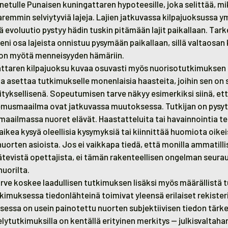
nnetulle Punaisen kuningattaren hypoteesille, joka selittää, mi
aremmin selviytyviä lajeja. Lajien jatkuvassa kilpajuoksussa 
tä evoluutio pystyy hädin tuskin pitämään lajit paikallaan. Ta
eni osa lajeista onnistuu pysymään paikallaan, sillä valtaosa
on myötä menneisyyden hämäriin.
ttaren kilpajuoksu kuvaa osuvasti myös nuorisotutkimuksen
 asettaa tutkimukselle monenlaisia haasteita, joihin sen on
tyksellisenä. Sopeutumisen tarve näkyy esimerkiksi siinä, et
kemusmaailma ovat jatkuvassa muutoksessa. Tutkijan on pysyt
a maailmassa nuoret elävät. Haastatteluita tai havainnointia t
vaikea kysyä oleellisia kysymyksiä tai kiinnittää huomiota oikeis
ä nuorten asioista. Jos ei vaikkapa tiedä, että monilla ammatil
pätevistä opettajista, ei tämän rakenteellisen ongelman seurau
nuorilta.
ve koskee laadullisen tutkimuksen lisäksi myös määrällistä 
kimuksessa tiedonlähteinä toimivat yleensä erilaiset rekisterit
essa on usein painotettu nuorten subjektiivisen tiedon tärk
ytutkimuksilla on kentällä erityinen merkitys — julkisvaltahan 