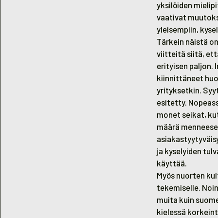
yksilöiden mieli
vaativat muutoks
yleisempiin, kyse
Tärkein näistä on
viitteitä siitä, 
erityisen paljon.
kiinnittäneet huo
yrityksetkin. Syy
esitetty. Nopeas
monet seikat, ku
määrä menneeseen
asiakastyytyväis
ja kyselyiden tu
käyttää.
Myös nuorten kul
tekemiselle. Noi
muita kuin suome
kielessä korkeinta