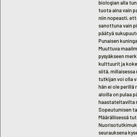
biologian alla tu
tuota aina vain p
niin nopeasti, et
sanottuna vain pi
päätyä sukupuut
Punaisen kuninga
Muuttuva maailma
pysyäkseen merki
kulttuurit ja ko
siitä, millaisess
tutkijan voi olla 
hän ei ole perill
aloilla on pulaa 
haastateltavilta 
Sopeutumisen tar
Määrällisessä tut
Nuorisotutkimuks
seurauksena kysel