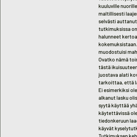
kuuluville nuorill
maltillisesti laa
selvästi auttanut
tutkimuksissa on 
halunneet kertoa
kokemuksistaan. K
muodostuisi mahd
Ovatko nämä toi
tästä ikuisuuteen
juostava alati k
tarkoittaa, että
Ei esimerkiksi ol
alkanut lasku oli
syytä käyttää yh
käytettävissä ol
tiedonkeruun laa
käyvät kyselytut
Tutkimuksen kehit