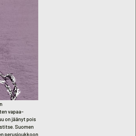
on
rten vapaa-
u on jäänyt pois
ostitse. Suomen
sen perusjoukkoon