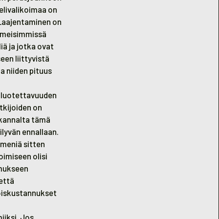
ielivalikoimaa on
. Laajentaminen on
iimeisimmissä
iä ja jotka ovat
en liittyvistä
a niiden pituus
 luotettavuuden
tkijoiden on
 kannalta tämä
ilyvän ennallaan.
mmeniä sitten
oimiseen olisi
imukseen
että
toiskustannukset
iiksi. Jos