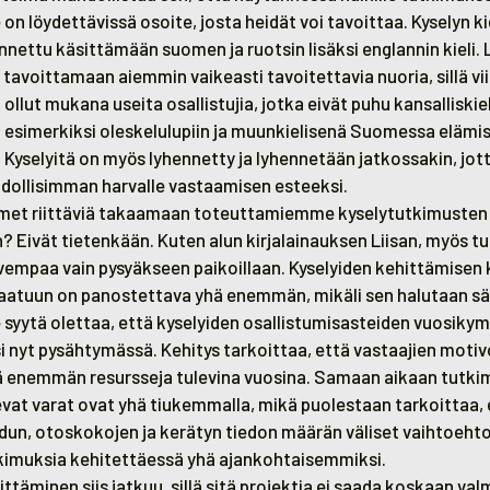
e on löydettävissä osoite, josta heidät voi tavoittaa. Kyselyn k
jennettu käsittämään suomen ja ruotsin lisäksi englannin kieli
 tavoittamaan aiemmin vaikeasti tavoitettavia nuoria, sillä v
ollut mukana useita osallistujia, jotka eivät puhu kansalliskiel
 esimerkiksi oleskelulupiin ja muunkielisenä Suomessa elämise
yselyitä on myös lyhennetty ja lyhennetään jatkossakin, jott
ollisimman harvalle vastaamisen esteeksi.
met riittäviä takaamaan toteuttamiemme kyselytutkimusten
? Eivät tietenkään. Kuten alun kirjalainauksen Liisan, myös tu
ovempaa vain pysyäkseen paikoillaan. Kyselyiden kehittämisen
 laatuun on panostettava yhä enemmän, mikäli sen halutaan sä
e syytä olettaa, että kyselyiden osallistumisasteiden vuosiky
si nyt pysähtymässä. Kehitys tarkoittaa, että vastaajien motiv
ä enemmän resursseja tulevina vuosina. Samaan aikaan tutk
evat varat ovat yhä tiukemmalla, mikä puolestaan tarkoittaa, 
dun, otoskokojen ja kerätyn tiedon määrän väliset vaihtoeh
kimuksia kehitettäessä yhä ajankohtaisemmiksi.
täminen siis jatkuu, sillä sitä projektia ei saada koskaan valm