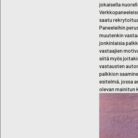
jokaisella nuorel
Verkkopaneeleissa
saatu rekrytoitua
Paneeleihin perus
muutenkin vastaav
jonkinlaisia palkk
vastaajien motiv
siitä myös joitak
vastausten autom
palkkion saamine
esitelmä, jossa 
olevan mainitun k
Tekijä: Alisa Ho