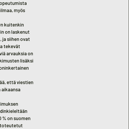
 sopeutumista
ailmaa, myös
On kuitenkin
iin on laskenut
 ja siihen ovat
ia tekevät
viä arvauksia on
kimusten lisäksi
oninkertainen
ä, että viestien
a aikaansa
tkimuksen
dinkieleltään
–30 % on suomen
ä toteutetut