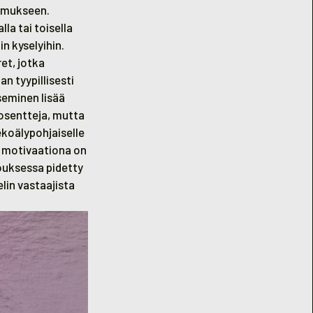
kimukseen.
la tai toisella
in kyselyihin.
et, jotka
n tyypillisesti
tseminen lisää
rosentteja, mutta
ekoälypohjaiselle
a motivaationa on
ouksessa pidetty
lin vastaajista