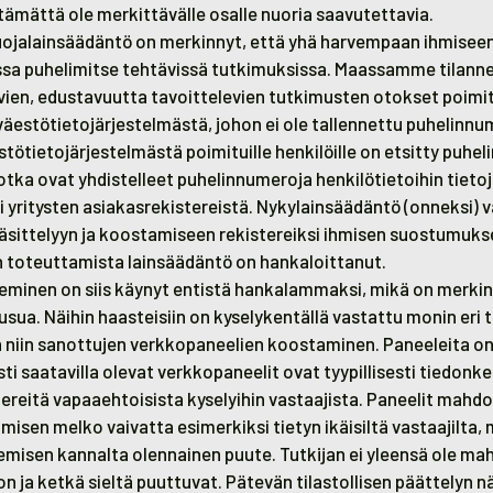
ttämättä ole merkittävälle osalle nuoria saavutettavia.
suojalainsäädäntö on merkinnyt, että yhä harvempaan ihmisee
a puhelimitse tehtävissä tutkimuksissa. Maassamme tilanne
vien, edustavuutta tavoittelevien tutkimusten otokset poimi
äestötietojärjestelmästä, johon ei ole tallennettu puhelinnu
ötietojärjestelmästä poimituille henkilöille on etsitty puhe
jotka ovat yhdistelleet puhelinnumeroja henkilötietoihin tietoja
 yritysten asiakasrekistereistä. Nykylainsäädäntö (onneksi) v
käsittelyyn ja koostamiseen rekistereiksi ihmisen suostumuk
n toteuttamista lainsäädäntö on hankaloittanut.
minen on siis käynyt entistä hankalammaksi, mikä on merki
ua. Näihin haasteisiin on kyselykentällä vastattu monin eri t
n niin sanottujen verkkopaneelien koostaminen. Paneeleita on
ti saatavilla olevat verkkopaneelit ovat tyypillisesti tiedonk
tereitä vapaaehtoisista kyselyihin vastaajista. Paneelit mahdo
isen melko vaivatta esimerkiksi tietyn ikäisiltä vastaajilta, 
misen kannalta olennainen puute. Tutkijan ei yleensä ole mahd
on ja ketkä sieltä puuttuvat. Pätevän tilastollisen päättelyn