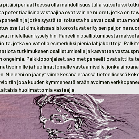
la pitäisi periaatteessa olla mahdollisuus tulla kutsutuksi tut
 potentiaalisina vastaajina ovat vain ne nuoret, jotka on taval
 paneeliin ja jotka syystä tai toisesta haluavat osallistua moni
tuvissa tutkimuksissa siis korostuvat erityisen paljon ne nuor
at mielellään kyselyihin. Paneeliin osallistumisesta maksetaa
ioita, jotka voivat olla esimerkiksi pieniä lahjakortteja. Palki
aatiota tutkimukseen osallistumiselle ja kasvattaa vastausp
in ongelmia. Palkkiopohjaiset, avoimet paneelit ovat alttiita t
atisoinnille ja huolimattomalle vastaamiselle, jonka ainoan
n. Mieleeni on jäänyt viime kesänä eräässä tieteellisessä kok
arvioitiin jopa kuuden kymmenestä erään avoimen verkkopanee
altaisia huolimattomia vastaajia.
rsmanheimo