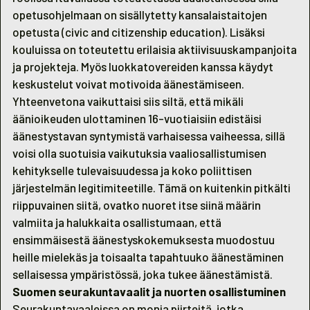
opetusohjelmaan on sisällytetty kansalaistaitojen
opetusta (civic and citizenship education). Lisäksi
kouluissa on toteutettu erilaisia aktiivisuuskampanjoita
ja projekteja. Myös luokkatovereiden kanssa käydyt
keskustelut voivat motivoida äänestämiseen.
Yhteenvetona vaikuttaisi siis siltä, että mikäli
äänioikeuden ulottaminen 16-vuotiaisiin edistäisi
äänestystavan syntymistä varhaisessa vaiheessa, sillä
voisi olla suotuisia vaikutuksia vaaliosallistumisen
kehitykselle tulevaisuudessa ja koko poliittisen
järjestelmän legitimiteetille. Tämä on kuitenkin pitkälti
riippuvainen siitä, ovatko nuoret itse siinä määrin
valmiita ja halukkaita osallistumaan, että
ensimmäisestä äänestyskokemuksesta muodostuu
heille mielekäs ja toisaalta tapahtuuko äänestäminen
sellaisessa ympäristössä, joka tukee äänestämistä.
Suomen seurakuntavaalit ja nuorten osallistuminen
Seurakuntavaaleissa on monia piirteitä, jotka