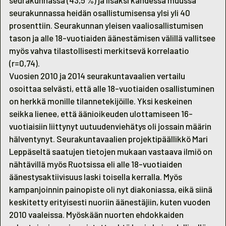
seurakunnassa (43,5 %) ja lisäksi kahdessa muussa
seurakunnassa heidän osallistumisensa ylsi yli 40
prosenttiin. Seurakunnan yleisen vaaliosallistumisen
tason ja alle 18-vuotiaiden äänestämisen välillä vallitsee
myös vahva tilastollisesti merkitsevä korrelaatio
(r=0,74).
Vuosien 2010 ja 2014 seurakuntavaalien vertailu
osoittaa selvästi, että alle 18-vuotiaiden osallistuminen
on herkkä monille tilannetekijöille. Yksi keskeinen
seikka lienee, että äänioikeuden ulottamiseen 16-
vuotiaisiin liittynyt uutuudenviehätys oli jossain määrin
hälventynyt. Seurakuntavaalien projektipäällikkö Mari
Leppäseltä saatujen tietojen mukaan vastaava ilmiö on
nähtävillä myös Ruotsissa eli alle 18-vuotiaiden
äänestysaktiivisuus laski toisella kerralla. Myös
kampanjoinnin painopiste oli nyt diakoniassa, eikä siinä
keskitetty erityisesti nuoriin äänestäjiin, kuten vuoden
2010 vaaleissa. Myöskään nuorten ehdokkaiden