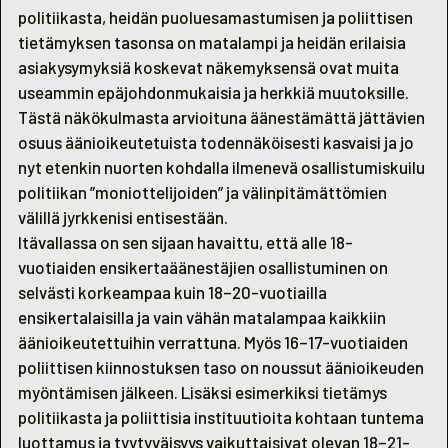
politiikasta, heidän puoluesamastumisen ja poliittisen
tietämyksen tasonsa on matalampi ja heidän erilaisia
asiakysymyksiä koskevat näkemyksensä ovat muita
useammin epäjohdonmukaisia ja herkkiä muutoksille.
Tästä näkökulmasta arvioituna äänestämättä jättävien
osuus äänioikeutetuista todennäköisesti kasvaisi ja jo
nyt etenkin nuorten kohdalla ilmenevä osallistumiskuilu
politiikan ”moniottelijoiden” ja välinpitämättömien
välillä jyrkkenisi entisestään.
Itävallassa on sen sijaan havaittu, että alle 18-
vuotiaiden ensikertaäänestäjien osallistuminen on
selvästi korkeampaa kuin 18–20-vuotiailla
ensikertalaisilla ja vain vähän matalampaa kaikkiin
äänioikeutettuihin verrattuna. Myös 16–17-vuotiaiden
poliittisen kiinnostuksen taso on noussut äänioikeuden
myöntämisen jälkeen. Lisäksi esimerkiksi tietämys
politiikasta ja poliittisia instituutioita kohtaan tuntema
luottamus ja tyytyväisyys vaikuttaisivat olevan 18–21-