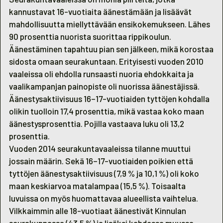
kannustavat 16-vuotiaita äänestämään ja lisäävät
mahdollisuutta miellyttävään ensikokemukseen. Lähes
90 prosenttia nuorista suorittaa rippikoulun.
Äänestäminen tapahtuu pian sen jälkeen, mikä korostaa
sidosta omaan seurakuntaan. Erityisesti vuoden 2010
vaaleissa oli ehdolla runsaasti nuoria ehdokkaita ja
vaalikampanjan painopiste oli nuorissa äänestäjissä.
Äänestysaktiivisuus 16–17-vuotiaiden tyttöjen kohdalla
olikin tuolloin 17,4 prosenttia, mikä vastaa koko maan
äänestysprosenttia. Pojilla vastaava luku oli 13,2
prosenttia.
Vuoden 2014 seurakuntavaaleissa tilanne muuttui
jossain määrin. Sekä 16–17-vuotiaiden poikien että
tyttöjen äänestysaktiivisuus (7,9 % ja 10,1 %) oli koko
maan keskiarvoa matalampaa (15,5 %). Toisaalta
luvuissa on myös huomattavaa alueellista vaihtelua.
Vilkkaimmin alle 18-vuotiaat äänestivät Kinnulan