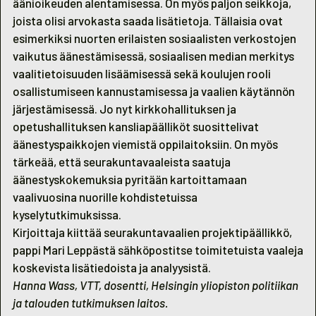
äänioikeuden alentamisessa. On myös paljon seikkoja,
joista olisi arvokasta saada lisätietoja. Tällaisia ovat
esimerkiksi nuorten erilaisten sosiaalisten verkostojen
vaikutus äänestämisessä, sosiaalisen median merkitys
vaalitietoisuuden lisäämisessä sekä koulujen rooli
osallistumiseen kannustamisessa ja vaalien käytännön
järjestämisessä. Jo nyt kirkkohallituksen ja
opetushallituksen kansliapäälliköt suosittelivat
äänestyspaikkojen viemistä oppilaitoksiin. On myös
tärkeää, että seurakuntavaaleista saatuja
äänestyskokemuksia pyritään kartoittamaan
vaalivuosina nuorille kohdistetuissa
kyselytutkimuksissa.
Kirjoittaja kiittää seurakuntavaalien projektipäällikkö,
pappi Mari Leppästä sähköpostitse toimitetuista vaaleja
koskevista lisätiedoista ja analyysistä.
Hanna Wass, VTT, dosentti, Helsingin yliopiston politiikan
ja talouden tutkimuksen laitos.