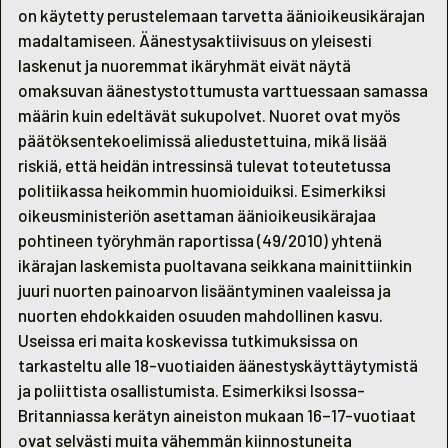
on käytetty perustelemaan tarvetta äänioikeusikärajan
madaltamiseen. Äänestysaktiivisuus on yleisesti
laskenut ja nuoremmat ikäryhmät eivät näytä
omaksuvan äänestystottumusta varttuessaan samassa
määrin kuin edeltävät sukupolvet. Nuoret ovat myös
päätöksentekoelimissä aliedustettuina, mikä lisää
riskiä, että heidän intressinsä tulevat toteutetussa
politiikassa heikommin huomioiduiksi. Esimerkiksi
oikeusministeriön asettaman äänioikeusikärajaa
pohtineen työryhmän raportissa (49/2010) yhtenä
ikärajan laskemista puoltavana seikkana mainittiinkin
juuri nuorten painoarvon lisääntyminen vaaleissa ja
nuorten ehdokkaiden osuuden mahdollinen kasvu.
Useissa eri maita koskevissa tutkimuksissa on
tarkasteltu alle 18-vuotiaiden äänestyskäyttäytymistä
ja poliittista osallistumista. Esimerkiksi Isossa-
Britanniassa kerätyn aineiston mukaan 16–17-vuotiaat
ovat selvästi muita vähemmän kiinnostuneita