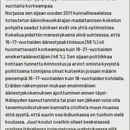
vuotiaita korkeampaa.
Norjassa sen sijaan vuoden 2011 kunnallisvaaleissa
toteutetun äänioikeusikärajan madaltamisen kokeilun
pohjalta saadut tulokset eivät ole yhtä optimistisia.
Kokeilua pidettiin menestyksenä siinä suhteessa, että
16–17-vuotiaiden äänestysaktiivisuus (58 %) oli
huomattavasti korkeampaa kuin 18–21-vuotiaiden
ensikertaäänestäjien (46 %). Sen sijaan politiikkaa
kohtaan tunnettu kiinnostus ja arviot omista kyvyistä
poliittisena toimijana olivat kuitenkin jossain määrin
pienempiä 16–17-vuotiaiden kuin 18-vuotiaiden kohdalla.
Eräiden näkemysten mukaan ensimmäisen
äänestyskokemuksen ajoittuminen ennen täysi-
ikäisyyden saavuttamista tai pian sen jälkeen voisi olla
tavanmuodostuksen kannalta otollista muun muassa
siitä syystä, että suurin osa ikäluokassa on tuolloin vielä
koulussa. Juuri koulut ovatkin olleet keskeisessä
roolissa Itävallassa toteutetussa uudistuksessa sillä