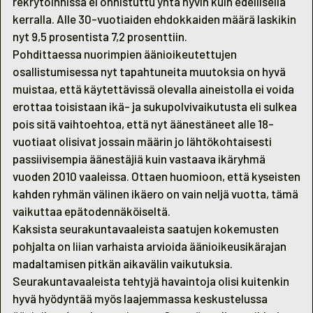
rekrytoinnissa ei onnistuttu yhtä hyvin kuin edellisellä
kerralla. Alle 30-vuotiaiden ehdokkaiden määrä laskikin
nyt 9,5 prosentista 7,2 prosenttiin.
Pohdittaessa nuorimpien äänioikeutettujen
osallistumisessa nyt tapahtuneita muutoksia on hyvä
muistaa, että käytettävissä olevalla aineistolla ei voida
erottaa toisistaan ikä- ja sukupolvivaikutusta eli sulkea
pois sitä vaihtoehtoa, että nyt äänestäneet alle 18-
vuotiaat olisivat jossain määrin jo lähtökohtaisesti
passiivisempia äänestäjiä kuin vastaava ikäryhmä
vuoden 2010 vaaleissa. Ottaen huomioon, että kyseisten
kahden ryhmän välinen ikäero on vain neljä vuotta, tämä
vaikuttaa epätodennäköiseltä.
Kaksista seurakuntavaaleista saatujen kokemusten
pohjalta on liian varhaista arvioida äänioikeusikärajan
madaltamisen pitkän aikavälin vaikutuksia.
Seurakuntavaaleista tehtyjä havaintoja olisi kuitenkin
hyvä hyödyntää myös laajemmassa keskustelussa