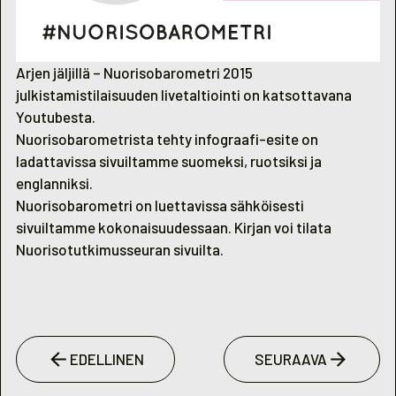
Arjen jäljillä – Nuorisobarometri 2015
julkistamistilaisuuden livetaltiointi on katsottavana
Youtubesta
.
Nuorisobarometrista tehty
infograafi-esite on
ladattavissa
sivuiltamme suomeksi, ruotsiksi ja
englanniksi.
Nuorisobarometri on
luettavissa sähköisesti
sivuiltamme kokonaisuudessaan. Kirjan voi tilata
Nuorisotutkimusseuran
sivuilta
.
EDELLINEN
SEURAAVA