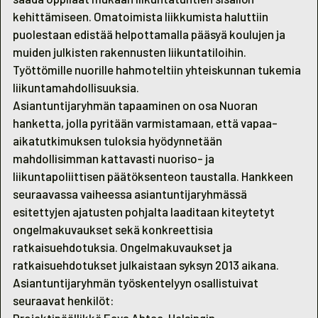
kehittämiseen. Omatoimista liikkumista haluttiin
puolestaan edistää helpottamalla pääsyä koulujen ja
muiden julkisten rakennusten liikuntatiloihin.
Työttömille nuorille hahmoteltiin yhteiskunnan tukemia
liikuntamahdollisuuksia.
Asiantuntijaryhmän tapaaminen on osa Nuoran
hanketta, jolla pyritään varmistamaan, että vapaa-
aikatutkimuksen tuloksia hyödynnetään
mahdollisimman kattavasti nuoriso- ja
liikuntapoliittisen päätöksenteon taustalla. Hankkeen
seuraavassa vaiheessa asiantuntijaryhmässä
esitettyjen ajatusten pohjalta laaditaan kiteytetyt
ongelmakuvaukset sekä konkreettisia
ratkaisuehdotuksia. Ongelmakuvaukset ja
ratkaisuehdotukset julkaistaan syksyn 2013 aikana.
Asiantuntijaryhmän työskentelyyn osallistuivat
seuraavat henkilöt: