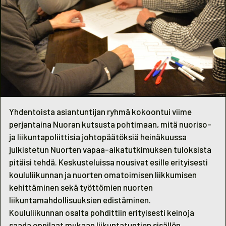
Yhdentoista asiantuntijan ryhmä kokoontui viime
perjantaina Nuoran kutsusta pohtimaan, mitä nuoriso-
ja liikuntapoliittisia johtopäätöksiä heinäkuussa
julkistetun
Nuorten vapaa-aikatutkimuksen
tuloksista
pitäisi tehdä. Keskusteluissa nousivat esille erityisesti
koululiikunnan ja nuorten omatoimisen liikkumisen
kehittäminen sekä työttömien nuorten
liikuntamahdollisuuksien edistäminen.
Koululiikunnan osalta pohdittiin erityisesti keinoja
saada oppilaat mukaan liikuntatuntien sisällön