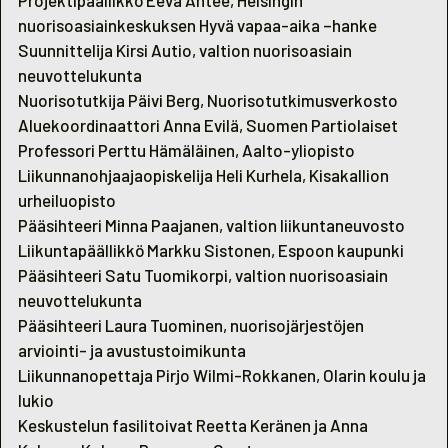
Projektipäällikkö Eeva Ahtee, Helsingin
nuorisoasiainkeskuksen Hyvä vapaa-aika –hanke
Suunnittelija Kirsi Autio, valtion nuorisoasiain
neuvottelukunta
Nuorisotutkija Päivi Berg, Nuorisotutkimusverkosto
Aluekoordinaattori Anna Evilä, Suomen Partiolaiset
Professori Perttu Hämäläinen, Aalto-yliopisto
Liikunnanohjaajaopiskelija Heli Kurhela, Kisakallion
urheiluopisto
Pääsihteeri Minna Paajanen, valtion liikuntaneuvosto
Liikuntapäällikkö Markku Sistonen, Espoon kaupunki
Pääsihteeri Satu Tuomikorpi, valtion nuorisoasiain
neuvottelukunta
Pääsihteeri Laura Tuominen, nuorisojärjestöjen
arviointi- ja avustustoimikunta
Liikunnanopettaja Pirjo Wilmi-Rokkanen, Olarin koulu ja
lukio
Keskustelun fasilitoivat Reetta Keränen ja Anna