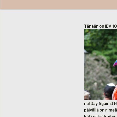
Tänään on IDAHOT
nal Day Against 
päivällä on nime
kätkeytyy kuiten