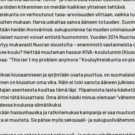
ja niiden kitkeminen on meidän kaikkien yhteinen tehtävä.
skunta on verhoutunut tasa-arvoisuuden viittaan, vaikka tuo 
tuulten mukaan. Harva uskaltaa sanoa ääneen totuuden: Suo
rjitään heidän ihonvärinsä, sukupuolensa tai muiden ominaisuu
alaiset nuoret voivat entistä huonommin. Vuoden 2014 Nuori
öytyy mukavasti Nuoran sivustolta
– enemmistö vastanneista 
tekee koulu? Heittää muutaman hassun KIVA-koulutunnin (Kiu
teaa: ”This isn´t my problem anymore.” Kouluyhteiskunta on pi
 miksei kiusaamiseen ja syrjintään osata puuttua, on suomalaisi
nen on kiusatun oma vika. Näin ei toki sanota ääneen julkise
tajan asenteesta kuultaa tämä läpi. Ylipainoista lasta käsket
ttei tätä kiusattaisi. Oma äitini käski minua olemaan ”vähemm
udessa koulussa silmätikuksi.
kään hassunhauska ja ratkiriemukas kampanja ei saa muutosta
ta ei muuteta. Se pätee myös seksuaali- ja sukupuolivähem
emana on antaa kasvot seksuaali- ja sukupuolivähemmistöisill