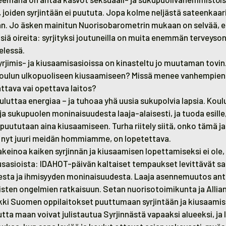
e, joiden syrjintään ei puututa. Jopa kolme neljästä sateenkaa
än. Jo äsken mainitun Nuorisobarometrin mukaan on selvää, et
siä oireita: syrjityksi joutuneilla on muita enemmän terveyso
elessä.
yrjimis- ja kiusaamisasioissa on kinasteltu jo muutaman tovi
oulun ulkopuoliseen kiusaamiseen? Missä menee vanhempien 
ttava vai opettava laitos?
uluttaa energiaa – ja tuhoaa yhä uusia sukupolvia lapsia. Kou
a sukupuolen moninaisuudesta laaja-alaisesti, ja tuoda esille,
uututaan aina kiusaamiseen. Turha riitely siitä, onko tämä j
 nyt juuri meidän hommiamme, on lopetettava.
akeinoa kaiken syrjinnän ja kiusaamisen lopettamiseksi ei ole
rusasioista: IDAHOT-päivän kaltaiset tempaukset levittävät s
sta ja ihmisyyden moninaisuudesta. Laaja asennemuutos anta
sten ongelmien ratkaisuun. Setan nuorisotoimikunta ja Allian
kki Suomen oppilaitokset puuttumaan syrjintään ja kiusaamis
tta maan voivat julistautua Syrjinnästä vapaaksi alueeksi, ja 