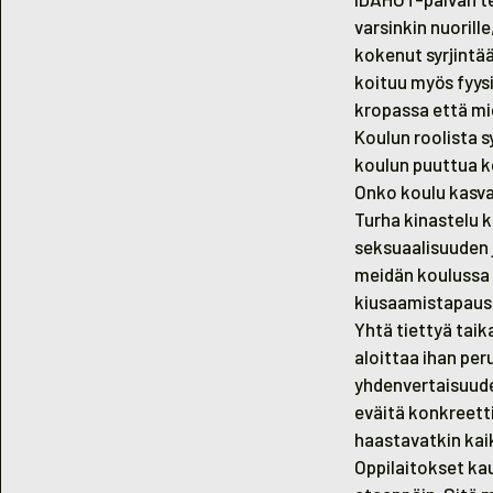
varsinkin nuorill
kokenut syrjintä
koituu myös fyysi
kropassa että mi
Koulun roolista s
koulun puuttua k
Onko koulu kasva
Turha kinastelu k
seksuaalisuuden j
meidän koulussa p
kiusaamistapaus
Yhtä tiettyä taik
aloittaa ihan pe
yhdenvertaisuude
eväitä konkreetti
haastavatkin kai
Oppilaitokset kau