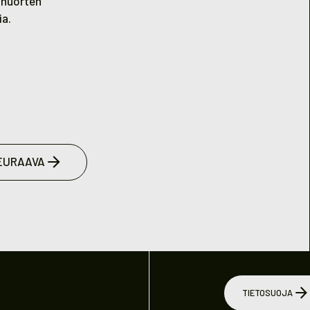
s nuorten
ia.
EURAAVA
TIETOSUOJA