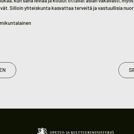
ukaa, kun sana leviää ja koulut ottavat asian vakavasti, myö
t. Silloin yhteiskunta kasvattaa terveitä ja vastuullisia nuor
imikuntalainen
EN
S