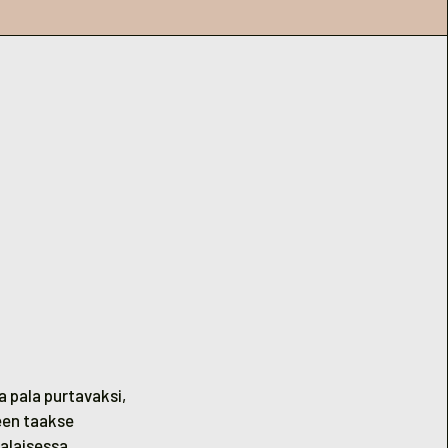
 pala purtavaksi,
een taakse
alaisessa