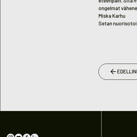
eteenpäin. Sitä m
ongelmat vähenevä
Miska Karhu
Setan nuorisoto
EDELLIN