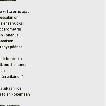
viitta on jo ajat
messakin on
ksiensa vuoksi.
sobarometrin
on kokenut
saamisen
stänyt päänsä
in iskostettu
sti, mutta monen
ään
än erilainen”,
 aikaan, jos
mistöjen kokemaan
e ihmisille,