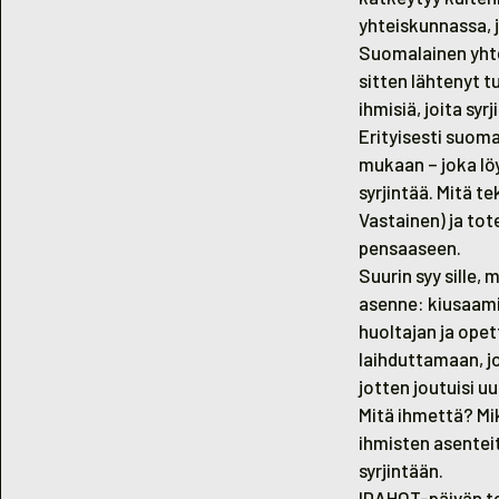
yhteiskunnassa, 
Suomalainen yhtei
sitten lähtenyt 
ihmisiä, joita sy
Erityisesti suom
mukaan –
joka l
syrjintää. Mitä 
Vastainen) ja to
pensaaseen.
Suurin syy sille,
asenne: kiusaami
huoltajan ja opet
laihduttamaan, jo
jotten joutuisi u
Mitä ihmettä? Mi
ihmisten asentei
syrjintään.
IDAHOT-päivän te