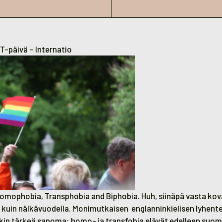
-päivä – Internatio
Homophobia, Transphobia and Biphobia. Huh, siinäpä vasta kova
ä kuin nälkävuodella. Monimutkaisen englanninkielisen lyhent
kin tärkeä sanoma: homo- ja transfobia elävät edelleen suom