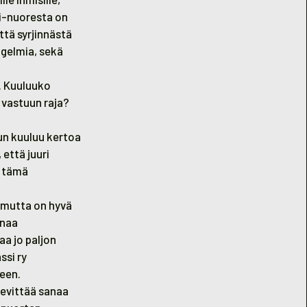
ri-nuoresta on
tä syrjinnästä
ngelmia, sekä
n. Kuuluuko
vastuun raja?
lun kuuluu kertoa
 että juuri
a tämä
, mutta on hyvä
anaa
a jo paljon
ssi ry
een.
levittää sanaa