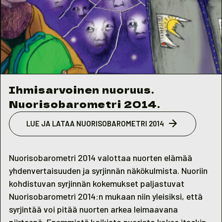
Ihmisarvoinen nuoruus.
Nuorisobarometri 2014.
LUE JA LATAA NUORISOBAROMETRI 2014
Nuorisobarometri 2014 valottaa nuorten elämää
yhdenvertaisuuden ja syrjinnän näkökulmista. Nuoriin
kohdistuvan syrjinnän kokemukset paljastuvat
Nuorisobarometri 2014:n mukaan niin yleisiksi, että
syrjintää voi pitää nuorten arkea leimaavana
piirteenä. Enemmistö kaikista nuorista kokee itsekin