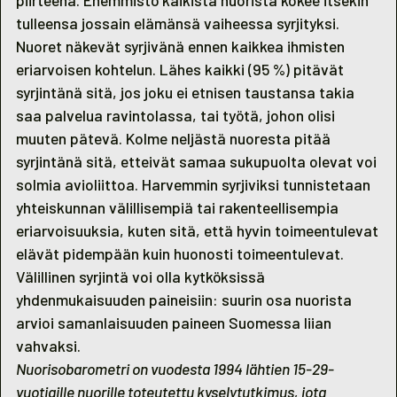
tulleensa jossain elämänsä vaiheessa syrjityksi.
Nuoret näkevät syrjivänä ennen kaikkea ihmisten
eriarvoisen kohtelun. Lähes kaikki (95 %) pitävät
syrjintänä sitä, jos joku ei etnisen taustansa takia
saa palvelua ravintolassa, tai työtä, johon olisi
muuten pätevä. Kolme neljästä nuoresta pitää
syrjintänä sitä, etteivät samaa sukupuolta olevat voi
solmia avioliittoa. Harvemmin syrjiviksi tunnistetaan
yhteiskunnan välillisempiä tai rakenteellisempia
eriarvoisuuksia, kuten sitä, että hyvin toimeentulevat
elävät pidempään kuin huonosti toimeentulevat.
Välillinen syrjintä voi olla kytköksissä
yhdenmukaisuuden paineisiin: suurin osa nuorista
arvioi samanlaisuuden paineen Suomessa liian
vahvaksi.
Nuorisobarometri on vuodesta 1994 lähtien 15-29-
vuotiaille nuorille toteutettu kyselytutkimus, jota