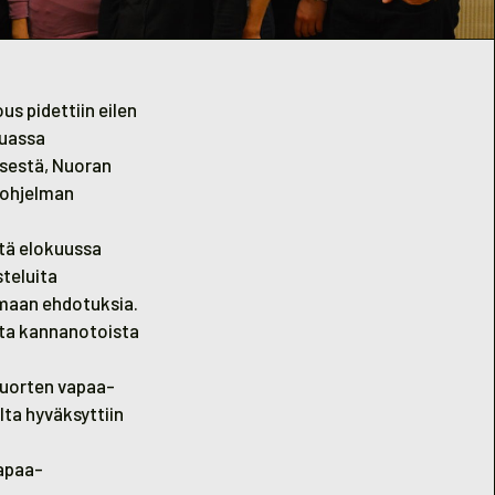
s pidettiin eilen
muassa
sestä, Nuoran
sohjelman
ttä elokuussa
teluita
imaan ehdotuksia.
sta kannanotoista
Nuorten vapaa-
ta hyväksyttiin
vapaa-