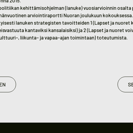
nna 2015.
politiikan kehittämisohjelman (
lanuke
) vuosiarvioinnin osalta 
nvuotinen arviointiraportti Nuoran joulukuun kokouksessa.
tyisesti lanuken strategisten tavoitteiden 1 (Lapset ja nuoret
teisvastuuta kantaviksi kansalaisiksi) ja 2 (Lapset ja nuoret voi
ulttuuri-, liikunta- ja vapaa-ajan toimintaan) toteutumista.
EN
S