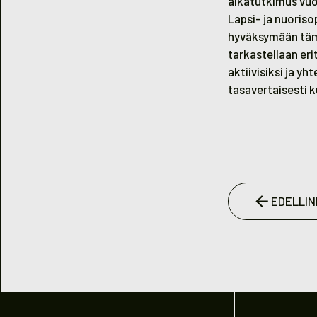
aikatutkimus vuo
Lapsi- ja nuoriso
hyväksymään tämä
tarkastellaan eri
aktiivisiksi ja yh
tasavertaisesti k
EDELLIN