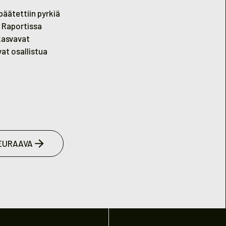
päätettiin pyrkiä
 Raportissa
 kasvavat
vat osallistua
EURAAVA