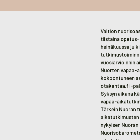
Valtion nuorisoa
tiistaina opetus
heinäkuussa julk
tutkimustoiminna
vuosiarvioinnin a
Nuorten vapaa-
kokoontuneen asi
otakantaa.fi -pa
Syksyn aikana kä
vapaa-aikatutkimu
Tärkein Nuoran t
aikatutkimusten 
nykyisen Nuoran 
Nuorisobarometri