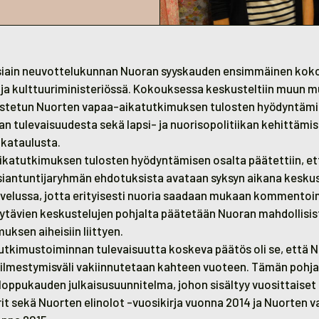
siain neuvottelukunnan Nuoran syyskauden ensimmäinen kokou
- ja kulttuuriministeriössä. Kokouksessa keskusteltiin muun 
istetun Nuorten vapaa-aikatutkimuksen tulosten hyödyntämi
n tulevaisuudesta sekä lapsi- ja nuorisopolitiikan kehittämi
ikataulusta.
aikatutkimuksen
tulosten hyödyntämisen osalta päätettiin, e
antuntijaryhmän ehdotuksista avataan syksyn aikana keskus
lvelussa, jotta erityisesti nuoria saadaan mukaan kommento
ytävien keskustelujen pohjalta päätetään Nuoran mahdollisi
ksen aiheisiin liittyen.
utkimustoiminnan tulevaisuutta koskeva päätös oli se, että 
ilmestymisväli vakiinnutetaan kahteen vuoteen. Tämän pohjal
loppukauden julkaisusuunnitelma, johon sisältyy vuosittaiset
t sekä Nuorten elinolot -vuosikirja vuonna 2014 ja Nuorten 