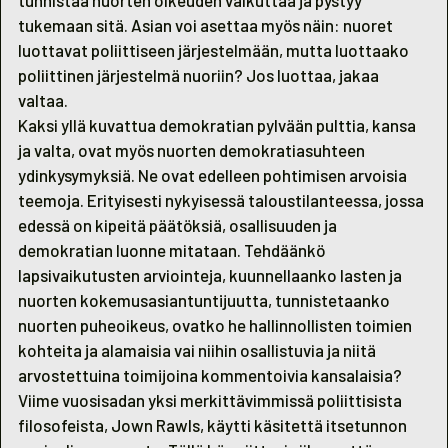
tukemaan sitä. Asian voi asettaa myös näin: nuoret
luottavat poliittiseen järjestelmään, mutta luottaako
poliittinen järjestelmä nuoriin? Jos luottaa, jakaa
valtaa.
Kaksi yllä kuvattua demokratian pylvään pulttia, kansa
ja valta, ovat myös nuorten demokratiasuhteen
ydinkysymyksiä. Ne ovat edelleen pohtimisen arvoisia
teemoja. Erityisesti nykyisessä taloustilanteessa, jossa
edessä on kipeitä päätöksiä, osallisuuden ja
demokratian luonne mitataan. Tehdäänkö
lapsivaikutusten arviointeja, kuunnellaanko lasten ja
nuorten kokemusasiantuntijuutta, tunnistetaanko
nuorten puheoikeus, ovatko he hallinnollisten toimien
kohteita ja alamaisia vai niihin osallistuvia ja niitä
arvostettuina toimijoina kommentoivia kansalaisia?
Viime vuosisadan yksi merkittävimmissä poliittisista
filosofeista, Jown Rawls, käytti käsitettä itsetunnon