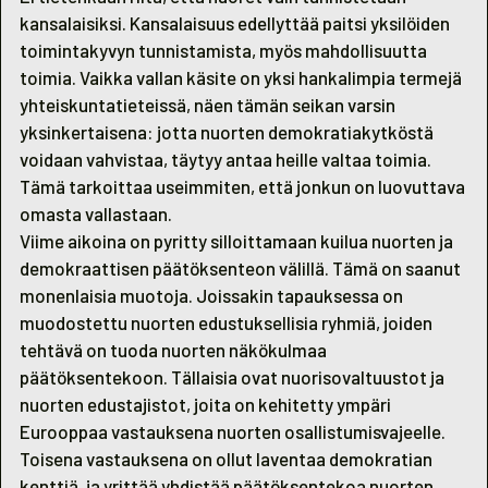
kansalaisiksi. Kansalaisuus edellyttää paitsi yksilöiden
toimintakyvyn tunnistamista, myös mahdollisuutta
toimia. Vaikka vallan käsite on yksi hankalimpia termejä
yhteiskuntatieteissä, näen tämän seikan varsin
yksinkertaisena: jotta nuorten demokratiakytköstä
voidaan vahvistaa, täytyy antaa heille valtaa toimia.
Tämä tarkoittaa useimmiten, että jonkun on luovuttava
omasta vallastaan.
Viime aikoina on pyritty silloittamaan kuilua nuorten ja
demokraattisen päätöksenteon välillä. Tämä on saanut
monenlaisia muotoja. Joissakin tapauksessa on
muodostettu nuorten edustuksellisia ryhmiä, joiden
tehtävä on tuoda nuorten näkökulmaa
päätöksentekoon. Tällaisia ovat nuorisovaltuustot ja
nuorten edustajistot, joita on kehitetty ympäri
Eurooppaa vastauksena nuorten osallistumisvajeelle.
Toisena vastauksena on ollut laventaa demokratian
kenttiä, ja yrittää yhdistää päätöksentekoa nuorten