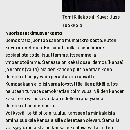
Tomi Kiilakoski. Kuva: Jussi
Tuokkola
Nuorisotutkimusverkosto
Demokratia juontaa sanana muinaiskreikasta, kuten
kovin monet muutkin sanat, joilla jäsennämme
sosiaalista todellisuuttamme, itseämme ja
ympäristöämme. Sanassa on kaksi osaa, demos (kansa)
ja kratos (valta). Näiden kahden pultin varaan koko
demokratian pylvään perustus on ruuvattu.
Kumpaakaan ei olisi varaa löystyttää liian pitkälle, jos
halutaan turvata demokratian toimivuus. Näiden kahden
käsitteen varassa voidaan edelleen analysoida
demokratian olemusta.
Voi kysyä, keitä oikein kuuluu kansaan ja minkälaisia
ominaisuuksia kansalaisille oletetaan olevan. Samalla
voi kysyä, millaista on kansalle kuuluva valta, miten