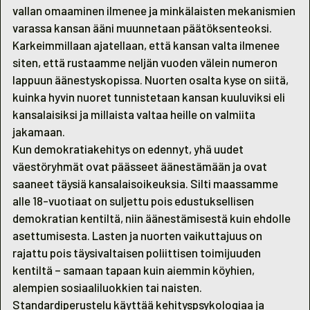
vallan omaaminen ilmenee ja minkälaisten mekanismien
varassa kansan ääni muunnetaan päätöksenteoksi.
Karkeimmillaan ajatellaan, että kansan valta ilmenee
siten, että rustaamme neljän vuoden välein numeron
lappuun äänestyskopissa. Nuorten osalta kyse on siitä,
kuinka hyvin nuoret tunnistetaan kansan kuuluviksi eli
kansalaisiksi ja millaista valtaa heille on valmiita
jakamaan.
Kun demokratiakehitys on edennyt, yhä uudet
väestöryhmät ovat päässeet äänestämään ja ovat
saaneet täysiä kansalaisoikeuksia. Silti maassamme
alle 18-vuotiaat on suljettu pois edustuksellisen
demokratian kentiltä, niin äänestämisestä kuin ehdolle
asettumisesta. Lasten ja nuorten vaikuttajuus on
rajattu pois täysivaltaisen poliittisen toimijuuden
kentiltä – samaan tapaan kuin aiemmin köyhien,
alempien sosiaaliluokkien tai naisten.
Standardiperustelu käyttää kehityspsykologiaa ja