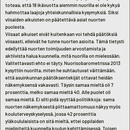
toteaa, että 18 ikävuotta aiemmin nuorilla ei ole kykyä
hahmottaa laajoja yhteiskunnallisia kysymyksiä. Siksi
viisaiden aikuisten on päätettävä asiat nuorten
puolesta.
Viisaat aikuiset eivät kuitenkaan voi tehdä päätöksiä
viisaasti, elleivät he tunne nuorten asioita. Tämä tietysti
edellyttää nuorten toimijuuden arvostamista ja
aktiivista halua kuunnella, mitä nuorilla on mielessään.
Valitettavasti ehto ei täyty. Nuorisobarometrissa 2013
kysyttiin nuorilta, miten he suhtautuvat väittämään,
että asuinkunnan päätöksentekijät ottavat heidän
näkemyksensä vakavasti. Täysin samaa mieltä oli 7
prosenttia, melko samaa mieltä 40. Alle puolet oli
samaa mieltä. Ei silti pidä syyttää politiikkoja: sama
nuorten näkemyksestä piittaamattomuus näkyy myös
kouluterveyskyselyssä, jossa 42 prosenttia
yläkoululaisista on sitä mieltä, ettei oppilaiden
mielipiteitä kuunnella koulun kehittämisessä. Toisen