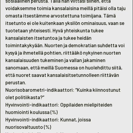
sosiaalinen perusta. Tällä hän viittasi siihen, että
voidaksemme toimia kansalaisina meillä pitäisi olla taju
omasta itsestämme arvostettuna toimijana. Tämä
itsetunto ei ole kuitenkaan yksilön ominaisuus, vaan se
tuotetaan yhteisesti. Hyvä yhteiskunta tukee
kansalaisten itsetuntoa ja tukee heidän
toimintakykyään. Nuorten ja demokratian suhdetta voi
kysyä ja ihmetellä pohtien, riittääkö nykyinen nuorten
kansalaisuuden tukeminen ja vallan jakaminen
sanomaan, että meillä Suomessa on huolehdittu siitä,
että nuoret saavat kansalaisitsetunnolleen riittävän
perustan.
Nuorisobarometri-indikaattori: ”Kuinka kiinnostunut
olet politiikasta?”
Hyvinvointi-indikaattori: Oppilaiden mielipiteiden
huomiointi koulussa (%)
Hyvinvointi-indikaattori: Kunnat, joissa
nuorisovaltuusto (%)