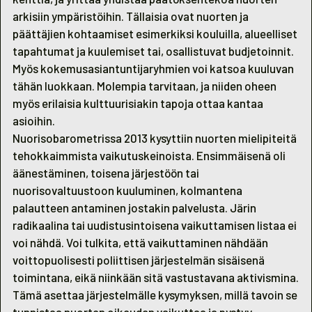
arkisiin ympäristöihin. Tällaisia ovat nuorten ja
päättäjien kohtaamiset esimerkiksi kouluilla, alueelliset
tapahtumat ja kuulemiset tai, osallistuvat budjetoinnit.
Myös kokemusasiantuntijaryhmien voi katsoa kuuluvan
tähän luokkaan. Molempia tarvitaan, ja niiden oheen
myös erilaisia kulttuurisiakin tapoja ottaa kantaa
asioihin.
Nuorisobarometrissa 2013 kysyttiin nuorten mielipiteitä
tehokkaimmista vaikutuskeinoista. Ensimmäisenä oli
äänestäminen, toisena järjestöön tai
nuorisovaltuustoon kuuluminen, kolmantena
palautteen antaminen jostakin palvelusta. Järin
radikaalina tai uudistusintoisena vaikuttamisen listaa ei
voi nähdä. Voi tulkita, että vaikuttaminen nähdään
voittopuolisesti poliittisen järjestelmän sisäisenä
toimintana, eikä niinkään sitä vastustavana aktivismina.
Tämä asettaa järjestelmälle kysymyksen, millä tavoin se
tunnistaa nuorten oikeuden vaikuttaa ja pystyy