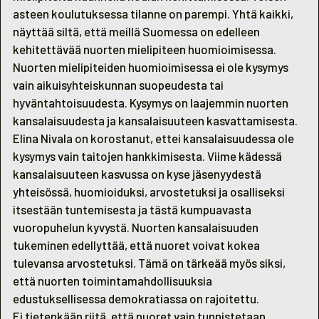
asteen koulutuksessa tilanne on parempi. Yhtä kaikki,
näyttää siltä, että meillä Suomessa on edelleen
kehitettävää nuorten mielipiteen huomioimisessa.
Nuorten mielipiteiden huomioimisessa ei ole kysymys
vain aikuisyhteiskunnan suopeudesta tai
hyväntahtoisuudesta. Kysymys on laajemmin nuorten
kansalaisuudesta ja kansalaisuuteen kasvattamisesta.
Elina Nivala on korostanut, ettei kansalaisuudessa ole
kysymys vain taitojen hankkimisesta. Viime kädessä
kansalaisuuteen kasvussa on kyse jäsenyydestä
yhteisössä, huomioiduksi, arvostetuksi ja osalliseksi
itsestään tuntemisesta ja tästä kumpuavasta
vuoropuhelun kyvystä. Nuorten kansalaisuuden
tukeminen edellyttää, että nuoret voivat kokea
tulevansa arvostetuksi. Tämä on tärkeää myös siksi,
että nuorten toimintamahdollisuuksia
edustuksellisessa demokratiassa on rajoitettu.
Ei tietenkään riitä, että nuoret vain tunnistetaan