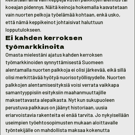
koeajan pidennys. Näitä keinoja hokemalla kasvatetaan
vain nuorten pelkoja työelämää kohtaan, enkä usko,
että nämä keppikeinot johtaisivat haluttuun
lopputulokseen.
Ei kahden kerroksen
työmarkkinoita
Omasta mielestäni ajatus kahden kerroksen
työmarkkinoiden synnyttämisestä Suomeen
alentamalla nuorten palkkoja ei olisi järkevää, eikä sillä
olisi merkittävää hyötyä nuorisotyöllisyydelle. Nuorten
palkkojen alentamisesityksiä voisi verrata vaikkapa
samantyyppisiin esityksiin maahanmuuttajille
maksettavasta alepalkasta. Nyt kun sukupuoleen
perustuva palkkaus on jäänyt historiaan, uusia
eriarvoistavia rakenteita ei enää tarvita. Jo nykyisellään
useimpien työehtosopimusten mukaan aloittavalle
työntekijälle on mahdollista maksaa kokenutta