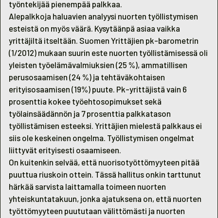
työntekijää pienempää palkkaa.
Alepalkkoja haluavien analyysi nuorten työllistymisen
esteistä on myös väärä. Kysytäänpä asiaa vaikka
yrittäjiltä itseltään. Suomen Yrittäjien pk-barometrin
(1/2012) mukaan suurin este nuorten työllistämisessä oli
yleisten työelämävalmiuksien (25 %), ammatillisen
perusosaamisen (24 %) ja tehtäväkohtaisen
erityisosaamisen (19%) puute. Pk-yrittäjistä vain 6
prosenttia kokee työehtosopimukset sekä
työlainsäädännön ja 7 prosenttia palkkatason
työllistämisen esteeksi. Yrittäjien mielestä palkkaus ei
siis ole keskeinen ongelma. Työllistymisen ongelmat
liittyvät erityisesti osaamiseen.
On kuitenkin selvää, että nuorisotyöttömyyteen pitää
puuttua riuskoin ottein. Tässä hallitus onkin tarttunut
härkää sarvista laittamalla toimeen nuorten
yhteiskuntatakuun, jonka ajatuksena on, että nuorten
työttömyyteen puututaan välittömästi ja nuorten