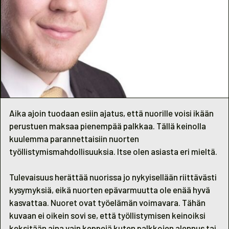
Aika ajoin tuodaan esiin ajatus, että nuorille voisi ikään
perustuen maksaa pienempää palkkaa. Tällä keinolla
kuulemma parannettaisiin nuorten
työllistymismahdollisuuksia. Itse olen asiasta eri mieltä.
Tulevaisuus herättää nuorissa jo nykyisellään riittävästi
kysymyksiä, eikä nuorten epävarmuutta ole enää hyvä
kasvattaa. Nuoret ovat työelämän voimavara. Tähän
kuvaan ei oikein sovi se, että työllistymisen keinoiksi
keksitään aina vain keppejä kuten palkkojen alennus tai