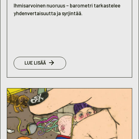
Ihmisarvoinen nuoruus – barometri tarkastelee
yhdenvertaisuutta ja syrjintää.
:
LUE LISÄÄ
NUORISOBAROMETRI
2014