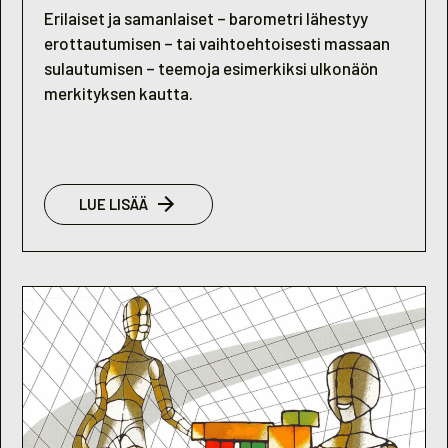
Erilaiset ja samanlaiset – barometri lähestyy
erottautumisen – tai vaihtoehtoisesti massaan
sulautumisen – teemoja esimerkiksi ulkonäön
merkityksen kautta.
:
LUE LISÄÄ
NUORISOBAROMETRI
2005