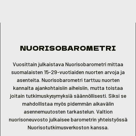
Skip to content
NUORISOBAROMETRI
Vuosittain julkaistava Nuorisobarometri mittaa
suomalaisten 15-29-vuotiaiden nuorten arvoja ja
asenteita. Nuorisobarometri tarttuu nuorten
kannalta ajankohtaisiin aiheisiin, mutta toistaa
joitain tutkimuskysymyksiä säännöllisesti. Siksi se
mahdollistaa myös pidemmän aikavälin
asennemuutosten tarkastelun. Valtion
nuorisoneuvosto julkaisee barometrin yhteistyössä
Nuorisotutkimusverkoston kanssa.