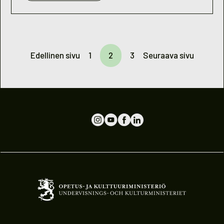
NUORISOBAROMETRI
2001
Edellinen sivu
1
2
3
Seuraava sivu