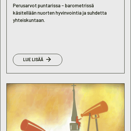
Perusarvot puntarissa – barometrissä
käsitellään nuorten hyvinvointia ja suhdetta
yhteiskuntaan.
:
LUE LISÄÄ
NUORISOBAROMETRI
2007