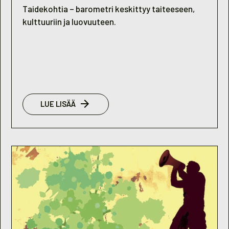
Taidekohtia – barometri keskittyy taiteeseen,
kulttuuriin ja luovuuteen.
:
LUE LISÄÄ
NUORISOBAROMETRI
2009