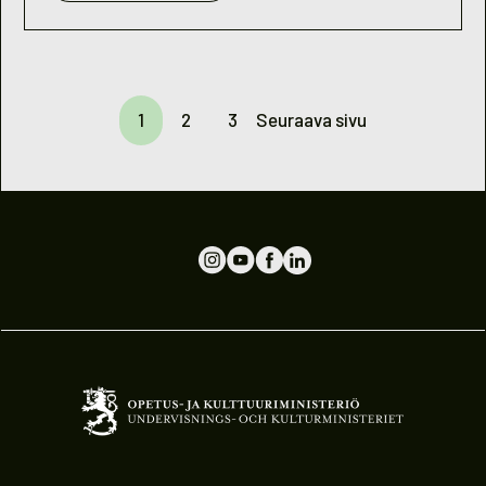
NUORISOBAROMETRI
2015
1
2
3
Seuraava sivu