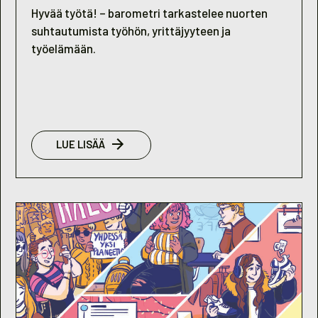
Hyvää työtä! – barometri tarkastelee nuorten
suhtautumista työhön, yrittäjyyteen ja
työelämään.
:
LUE LISÄÄ
NUORISOBAROMETRI
2019