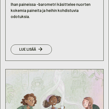
Ihan paineissa -barometri käsittelee nuorten
kokemia paineita ja heihin kohdistuvia
odotuksia.
:
LUE LISÄÄ
NUORISOBAROMETRI
2025