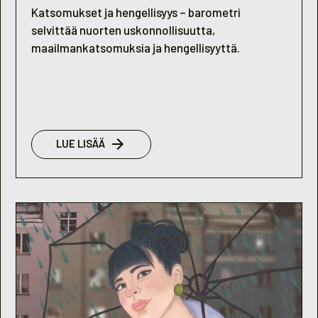
Katsomukset ja hengellisyys – barometri
selvittää nuorten uskonnollisuutta,
maailmankatsomuksia ja hengellisyyttä.
:
LUE LISÄÄ
NUORISOBAROMETRI
2023