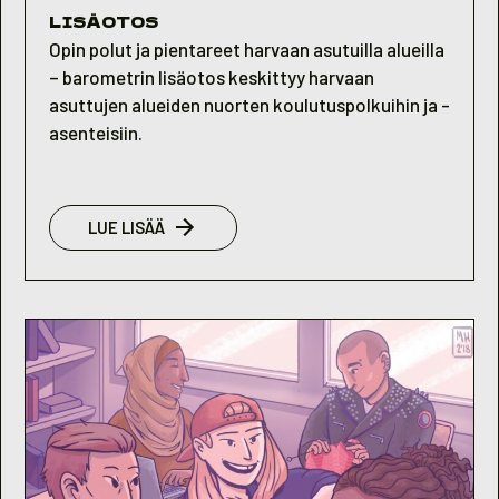
LISÄOTOS
Opin polut ja pientareet harvaan asutuilla alueilla
– barometrin lisäotos keskittyy harvaan
asuttujen alueiden nuorten koulutuspolkuihin ja -
asenteisiin.
:
LUE LISÄÄ
NUORISOBAROMETRI
2017
LISÄOTOS