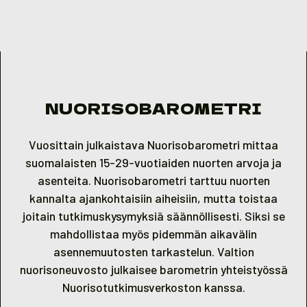
Skip to content
NUORISOBAROMETRI
Vuosittain julkaistava Nuorisobarometri mittaa
suomalaisten 15-29-vuotiaiden nuorten arvoja ja
asenteita. Nuorisobarometri tarttuu nuorten
kannalta ajankohtaisiin aiheisiin, mutta toistaa
joitain tutkimuskysymyksiä säännöllisesti. Siksi se
mahdollistaa myös pidemmän aikavälin
asennemuutosten tarkastelun. Valtion
nuorisoneuvosto julkaisee barometrin yhteistyössä
Nuorisotutkimusverkoston kanssa.