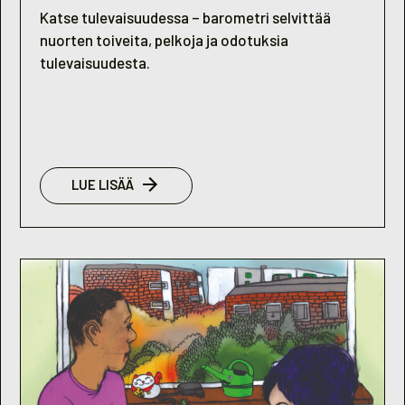
Katse tulevaisuudessa – barometri selvittää
nuorten toiveita, pelkoja ja odotuksia
tulevaisuudesta.
:
LUE LISÄÄ
NUORISOBAROMETRI
2016