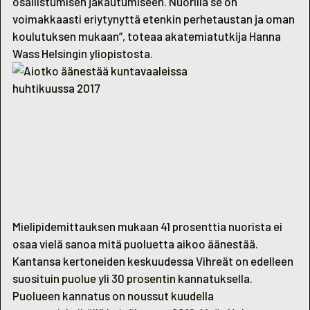
osallistumisen jakautumiseen. Nuorilla se on
voimakkaasti eriytynyttä etenkin perhetaustan ja oman
koulutuksen mukaan”, toteaa akatemiatutkija Hanna
Wass Helsingin yliopistosta.
Mielipidemittauksen mukaan 41 prosenttia nuorista ei
osaa vielä sanoa mitä puoluetta aikoo äänestää.
Kantansa kertoneiden keskuudessa Vihreät on edelleen
suosituin puolue yli 30 prosentin kannatuksella.
Puolueen kannatus on noussut kuudella