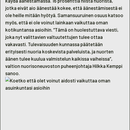
käydä äänestämässä. 16 prosenttia niistä nuorista,
jotka eivät aio äänestää kokee, että äänestämisestä ei
ole heille mitään hyötyä. Samansuuruinen osuus katsoo
myös, että ei ole voinut lainkaan vaikuttaa oman
kotikuntansa asioihin. ”Tämä on huolestuttava viesti,
joka nyt valittavien valtuutettujen tulee ottaa
vakavasti. Tulevaisuuden kunnassa päätetään
erityisesti nuoria koskevista palveluista, ja nuorten
äänen tulee kuulua valmistelun kaikissa vaiheissa”,
valtion nuorisoneuvoston puheenjohtaja Hilkka Kemppi
sanoo.