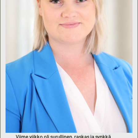
Viime viikko oli surullinen, raskas ja synkkä.