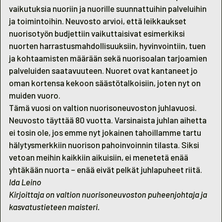
vaikutuksia nuoriin ja nuorille suunnattuihin palveluihin
ja toimintoihin. Neuvosto arvioi, että leikkaukset
nuorisotyön budjettiin vaikuttaisivat esimerkiksi
nuorten harrastusmahdollisuuksiin, hyvinvointiin, tuen
ja kohtaamisten määrään sekä nuorisoalan tarjoamien
palveluiden saatavuuteen. Nuoret ovat kantaneet jo
oman kortensa kekoon säästötalkoisiin, joten nyt on
muiden vuoro.
Tämä vuosi on valtion nuorisoneuvoston juhlavuosi.
Neuvosto täyttää 80 vuotta. Varsinaista juhlan aihetta
ei tosin ole, jos emme nyt jokainen tahoillamme tartu
hälytysmerkkiin nuorison pahoinvoinnin tilasta. Siksi
vetoan meihin kaikkiin aikuisiin, ei menetetä enää
yhtäkään nuorta – enää eivät pelkät juhlapuheet riitä.
Ida Leino
Kirjoittaja on valtion nuorisoneuvoston puheenjohtaja ja
kasvatustieteen maisteri.