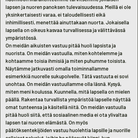
lapsen ja nuoren panoksen tulevaisuudessa. Meillä ei ole
yksinkertaisesti varaa, ei taloudellisesti eikä
inhimillisesti, menettää ainuttakaan nuorta. Jokaisella
lapsella on oikeus kasvaa turvallisessa ja välittävässä
ympäristössä.
On meidän aikuisten vastuu pitää huoli lapsista ja
nuorista. On meidän vastuulla, miten kohtelemme ja
kohtaamme toisia ihmisiä ja miten puhumme toisista.
Näytämme jatkuvasti omalla toiminnallamme
esimerkkiä nuorelle sukupolvelle. Tätä vastuuta ei sovi
unohtaa. On meidän vastuullamme olla läsnä. Kysyä,
miten meni koulussa. Kuunnella, mitä lapsella on mielen
päällä. Rakentaa turvallista ympäristöä lapselle näyttää
omat tunteensa ja käsitellä niitä. On meidän vastuulla
pitää huoli siitä, että sosiaalinen media ei ota ylivaltaa
lapsen tai nuoren elämästä. On myös
päätöksentekijöiden vastuu huolehtia lapsille ja nuorille
sellaiset palvelut, joihin he pääsevät kiinni, kun