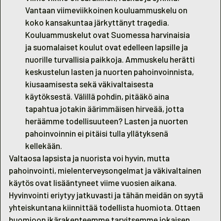
Vantaan viimeviikkoinen kouluammuskelu on
koko kansakuntaa järkyttänyt tragedia.
Kouluammuskelut ovat Suomessa harvinaisia
ja suomalaiset koulut ovat edelleen lapsille ja
nuorille turvallisia paikkoja. Ammuskelu herätti
keskustelun lasten ja nuorten pahoinvoinnista,
kiusaamisesta sekä väkivaltaisesta
käytöksestä. Välillä pohdin, pitääkö aina
tapahtua jotakin äärimmäisen hirveää, jotta
heräämme todellisuuteen? Lasten ja nuorten
pahoinvoinnin ei pitäisi tulla yllätyksenä
kellekään.
Valtaosa lapsista ja nuorista voi hyvin, mutta
pahoinvointi, mielenterveysongelmat ja väkivaltainen
käytös ovat lisääntyneet viime vuosien aikana.
Hyvinvointi eriytyy jatkuvasti ja tähän meidän on syytä
yhteiskuntana kiinnittää todellista huomiota. Ottaen
huomioon ikärakenteemme tarvitsemme jokaisen