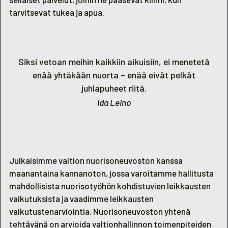
tarvitsevat tukea ja apua.
Siksi vetoan meihin kaikkiin aikuisiin, ei menetetä
enää yhtäkään nuorta – enää eivät pelkät
juhlapuheet riitä.
Ida Leino
Julkaisimme valtion nuorisoneuvoston kanssa
maanantaina
kannanoton
, jossa varoitamme hallitusta
mahdollisista nuorisotyöhön kohdistuvien leikkausten
vaikutuksista ja vaadimme leikkausten
vaikutustenarviointia. Nuorisoneuvoston yhtenä
tehtävänä on arvioida valtionhallinnon toimenpiteiden